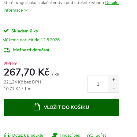
které fungují jako izolační vrstva pod střešní krytinou
Detailní
informace
Skladem
6 ks
12.8.2026
Možnosti doručení
299 Kč
267,70 Kč
/ ks
221,24 Kč bez DPH
Měrná
10,71 Kč / 1 m
cena:
VLOŽIT DO KOŠÍKU
Dotaz k produktu
Hlídací pes
Sdílet