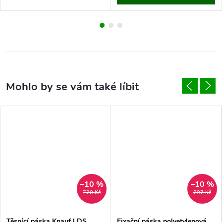
–10 %
–10 %
720 Kč
297 Kč
Těsnící páska Knauf LDS
Fixační páska polyetylenová