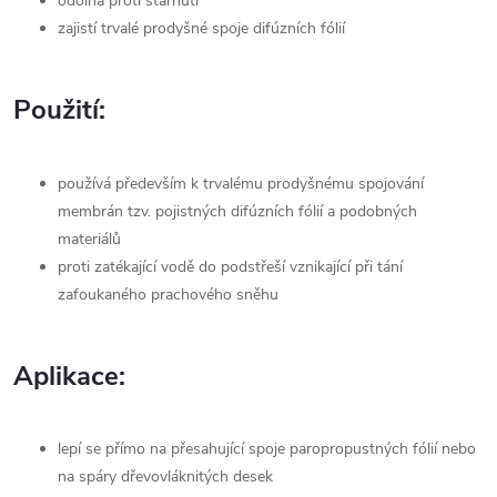
odolná proti stárnutí
zajistí trvalé prodyšné spoje difúzních fólií
Použití:
používá především k trvalému prodyšnému spojování
membrán tzv. pojistných difúzních fólií a podobných
materiálů
proti zatékající vodě do podstřeší vznikající při tání
zafoukaného prachového sněhu
Aplikace:
lepí se přímo na přesahující spoje paropropustných fólií nebo
na spáry dřevovláknitých desek