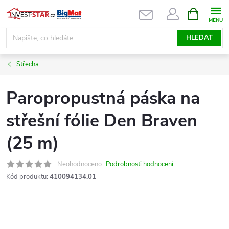
Přejít
NÁKUPNÍ
KOŠÍK
na
obsah
HLEDAT
Střecha
Paropropustná páska na
střešní fólie Den Braven
(25 m)
Neohodnoceno
Podrobnosti hodnocení
Kód produktu:
410094134.01