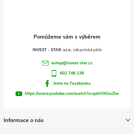
á
p
a
t
INVEST - STAR, s.r.o.
í
eshop
@
invest-star.cz
602 748 138
Jsme na Facebooku
https://www.youtube.com/watch?v=qzkHXGisZIw
Informace o nás