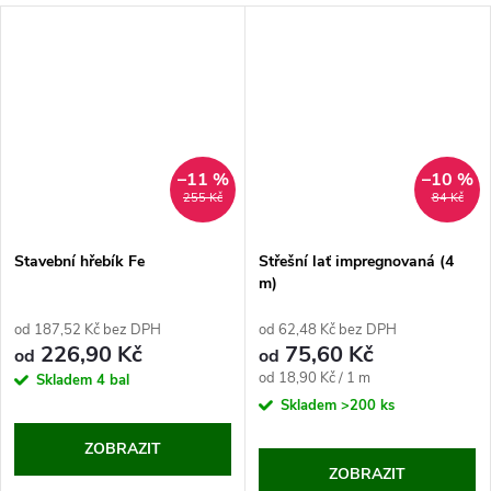
–11 %
–10 %
255 Kč
84 Kč
Stavební hřebík Fe
Střešní lať impregnovaná (4
m)
od 187,52 Kč bez DPH
od 62,48 Kč bez DPH
226,90 Kč
75,60 Kč
od
od
Měrná
od 18,90 Kč / 1 m
Skladem
4 bal
cena:
Skladem
>200 ks
ZOBRAZIT
ZOBRAZIT