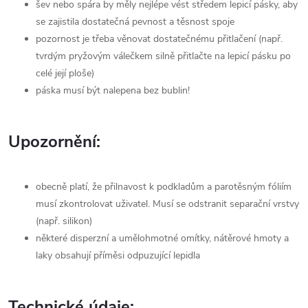
šev nebo spára by měly nejlépe vést středem lepicí pásky, aby
se zajistila dostatečná pevnost a těsnost spoje
pozornost je třeba věnovat dostatečnému přitlačení (např.
tvrdým pryžovým válečkem silně přitlačte na lepicí pásku po
celé její ploše)
páska musí být nalepena bez bublin!
Upozornění:
obecně platí, že přilnavost k podkladům a parotěsným fóliím
musí zkontrolovat uživatel. Musí se odstranit separační vrstvy
(např. silikon)
některé disperzní a umělohmotné omítky, nátěrové hmoty a
laky obsahují příměsi odpuzující lepidla
Technické údaje: