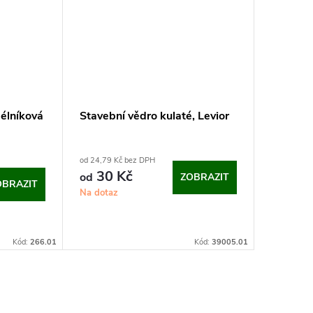
élníková
Stavební vědro kulaté, Levior
Jemné s
od 24,79 Kč bez DPH
od 313,72 
30 Kč
DPH
od
ZOBRAZIT
OBRAZIT
379
od
Na dotaz
Kč
Sklad
Kód:
266.01
Kód:
39005.01