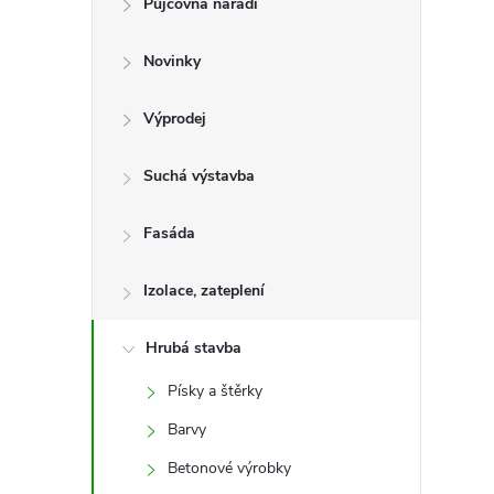
Půjčovna nářadí
t
Novinky
r
a
Výprodej
n
Suchá výstavba
n
Fasáda
í
Izolace, zateplení
p
Hrubá stavba
Písky a štěrky
a
Barvy
n
Betonové výrobky