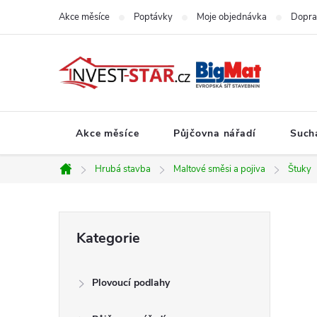
Přejít
Akce měsíce
Poptávky
Moje objednávka
Dopra
na
obsah
Akce měsíce
Půjčovna nářadí
Such
Hrubá stavba
Maltové směsi a pojiva
Štuky
Domů
P
Přeskočit
Kategorie
kategorie
o
Plovoucí podlahy
s