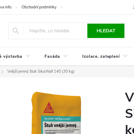
va info
Obchodní podmínky
Reklamace
Časté otázky
Ko
HLEDAT
á výstavba
Fasáda
Izolace, zateplení
Vnější jemný štuk SikaWall 140 (30 kg)
V
S
k