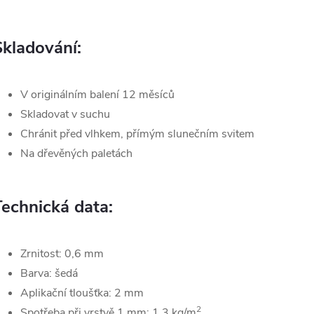
Skladování:
V originálním balení 12 měsíců
Skladovat v suchu
Chránit před vlhkem, přímým slunečním svitem
Na dřevěných paletách
Technická data:
Zrnitost: 0,6 mm
Barva: šedá
Aplikační tloušťka: 2 mm
2
Spotřeba při vrstvě 1 mm: 1,3 kg/m