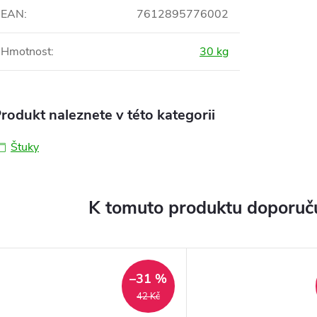
EAN
:
7612895776002
Hmotnost
:
30 kg
rodukt naleznete v této kategorii
Štuky
K tomuto produktu doporuču
–31 %
42 Kč