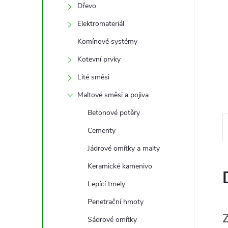
e
Dřevo
Elektromateriál
l
Komínové systémy
Kotevní prvky
Lité směsi
Maltové směsi a pojiva
Betonové potěry
Cementy
Jádrové omítky a malty
Keramické kamenivo
Lepící tmely
Penetrační hmoty
Sádrové omítky