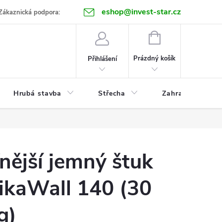
eshop@invest-star.cz
ntakt
Zákaznická podpora:
NÁKUPNÍ
KOŠÍK
Prázdný košík
Přihlášení
Hrubá stavba
Střecha
Zahrada
nější jemný štuk
ikaWall 140 (30
g)