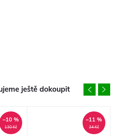
jeme ještě dokoupit
–10 %
–11 %
130 Kč
34 Kč