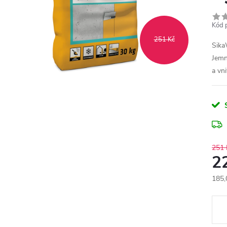
Kód 
251 Kč
Sika
Jemn
a vni
251 
2
185,
Měr
cena