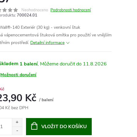
Neohodnoceno
Podrobnosti hodnocení
produktu:
700024.01
Wall®-140 Exteriér (30 kg) - venkovní štuk
á vápenocementová štuková omítka pro použití ve vnějším
třním prostředí.
Detailní informace
Skladem
1 balení
11.8.2026
Možnosti doručení
Kč
23,90 Kč
/ balení
04 Kč bez DPH
ná
:
VLOŽIT DO KOŠÍKU