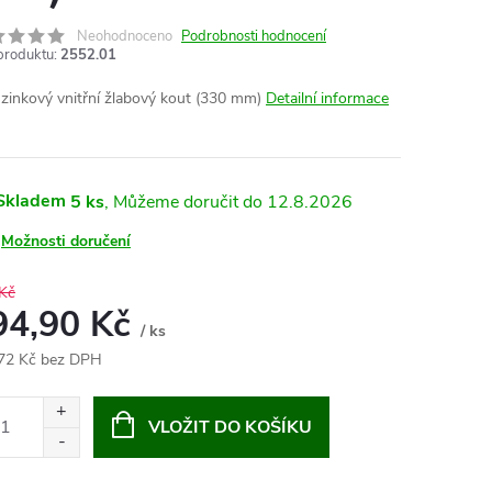
Neohodnoceno
Podrobnosti hodnocení
produktu:
2552.01
nzinkový vnitřní žlabový kout (330 mm)
Detailní informace
Skladem
5 ks
12.8.2026
Možnosti doručení
Kč
94,90 Kč
/ ks
72 Kč bez DPH
ná
:
VLOŽIT DO KOŠÍKU