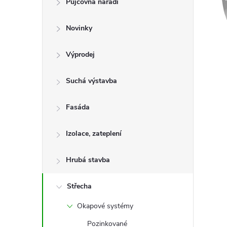
Půjčovna nářadí
t
Novinky
r
a
Výprodej
n
Suchá výstavba
n
Fasáda
í
Izolace, zateplení
p
Hrubá stavba
a
Střecha
Okapové systémy
n
Pozinkované