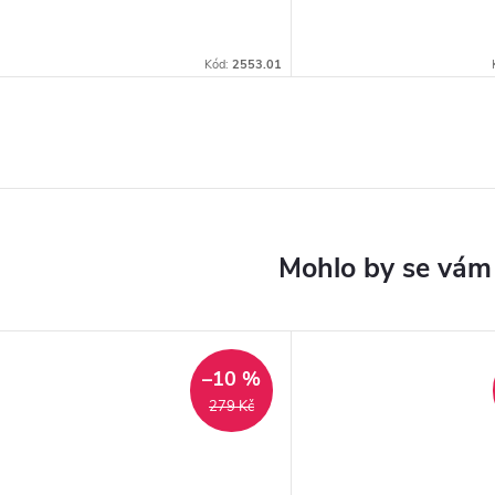
Kód:
2553.01
–10 %
279 Kč