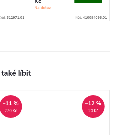
Kč
Na dotaz
Kód:
512971.01
Kód:
410094098.01
–11 %
–12 %
270 Kč
20 Kč