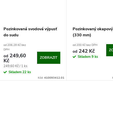
Pozinkovaná svodová výpusť
Pozinkovaný okapový
do sudu
(330 mm)
od 206,28 Kč bez
od 200 Kč bez DPH
242 Kč
Z
DPH
od
249,60
od
Skladem
9 ks
ZOBRAZIT
Kč
Měrná
249,60 Kč / 1 ks
cena:
Skladem
22 ks
Kód:
410093412.01