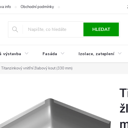
va info
Obchodní podmínky
Reklamace
Časté otázky
Ko
HLEDAT
á výstavba
Fasáda
Izolace, zateplení
Titanzinkový vnitřní žlabový kout (330 mm)
T
ž
m