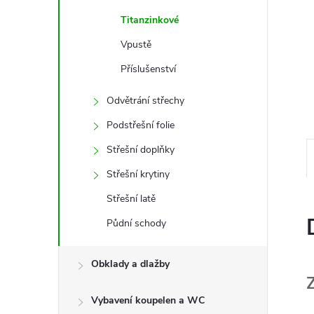
e
Titanzinkové
l
Vpustě
Příslušenství
Odvětrání střechy
Podstřešní folie
Střešní doplňky
Střešní krytiny
Střešní latě
Půdní schody
Obklady a dlažby
Vybavení koupelen a WC