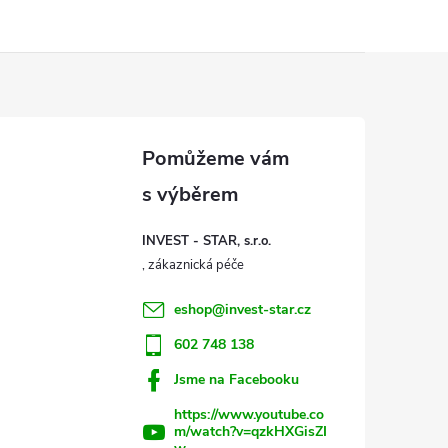
INVEST - STAR, s.r.o.
eshop
@
invest-star.cz
602 748 138
Jsme na Facebooku
https://www.youtube.co
m/watch?v=qzkHXGisZI