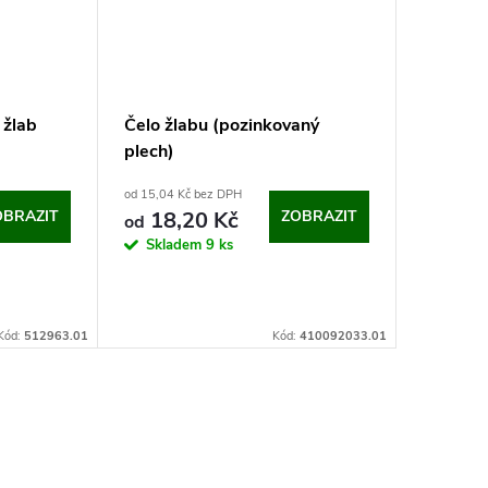
 žlab
Čelo žlabu (pozinkovaný
plech)
od 15,04 Kč bez DPH
OBRAZIT
18,20 Kč
ZOBRAZIT
od
Skladem
9 ks
Kód:
512963.01
Kód:
410092033.01