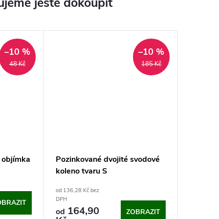
jeme ještě dokoupit
–10 %
–10 %
48 Kč
185 Kč
 objímka
Pozinkované dvojité svodové
koleno tvaru S
od 136,28 Kč bez
DPH
OBRAZIT
164,90
od
ZOBRAZIT