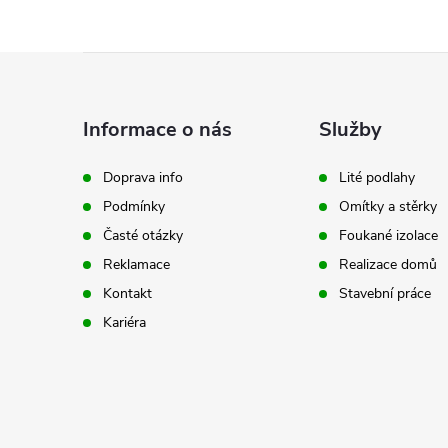
Z
á
Informace o nás
Služby
p
Doprava info
Lité podlahy
Podmínky
Omítky a stěrky
a
Časté otázky
Foukané izolace
t
Reklamace
Realizace domů
Kontakt
Stavební práce
í
Kariéra