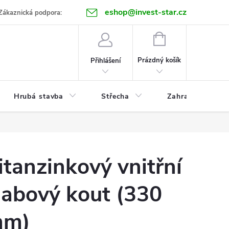
eshop@invest-star.cz
ntakt
Zákaznická podpora:
NÁKUPNÍ
KOŠÍK
Prázdný košík
Přihlášení
Hrubá stavba
Střecha
Zahrada
itanzinkový vnitřní
labový kout (330
m)