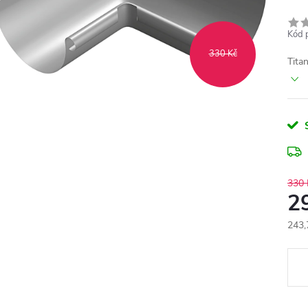
Kód 
330 Kč
Tita
330 
2
243,
Měr
cena