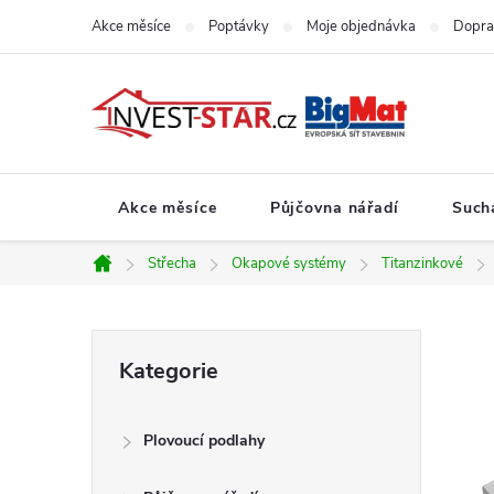
Přejít
Akce měsíce
Poptávky
Moje objednávka
Dopra
na
obsah
Akce měsíce
Půjčovna nářadí
Such
Střecha
Okapové systémy
Titanzinkové
Domů
P
Přeskočit
Kategorie
kategorie
o
Plovoucí podlahy
s