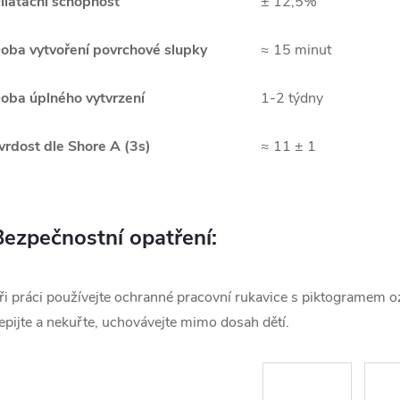
ilatační schopnost
± 12,5%
oba vytvoření povrchové slupky
≈ 15 minut
oba úplného vytvrzení
1-2 týdny
vrdost dle Shore A (3s)
≈ 11 ± 1
Bezpečnostní opatření:
ři práci používejte ochranné pracovní rukavice s piktogramem oz
epijte a nekuřte, uchovávejte mimo dosah dětí.