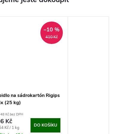
–10 %
410 Kč
idlo na sádrokartón Rigips
ix (25 kg)
,48 Kč bez DPH
6 Kč
DO KOŠÍKU
ná
4 Kč / 1 kg