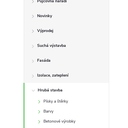
Půjčovna nářadí
t
Novinky
r
a
Výprodej
n
Suchá výstavba
n
Fasáda
í
Izolace, zateplení
p
Hrubá stavba
Písky a štěrky
a
Barvy
n
Betonové výrobky