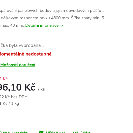
spárování panelových budov a jejich obvodových plášťů s
 délkovým rozponem prvku 4800 mm. Šířka spáry min. 5
max. 40 mm.
Detailní informace
ožka byla vyprodána…
omentálně nedostupné
Možnosti doručení
1 Kč
96,10 Kč
/ ks
22 Kč bez DPH
ná
1 Kč / 1 kg
: