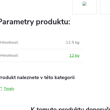
Parametry produktu:
Hmotnost
:
12.5 kg
Hmotnost
:
12 kg
rodukt naleznete v této kategorii
Tmely
K tomuto produktu doporuču