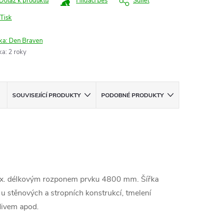
Dotaz k produktu
Hlídací pes
Sdílet
Tisk
ka:
Den Braven
ka
:
2 roky
SOUVISEJÍCÍ PRODUKTY
PODOBNÉ PRODUKTY
max. délkovým rozponem prvku 4800 mm. Šířka
u stěnových a stropních konstrukcí, tmelení
divem apod.