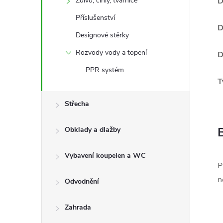
Zdivo, cihly, tvárnice
D
Příslušenství
D
Designové stěrky
Rozvody vody a topení
D
PPR systém
T
Střecha
Obklady a dlažby
Vybavení koupelen a WC
P
n
Odvodnění
Zahrada