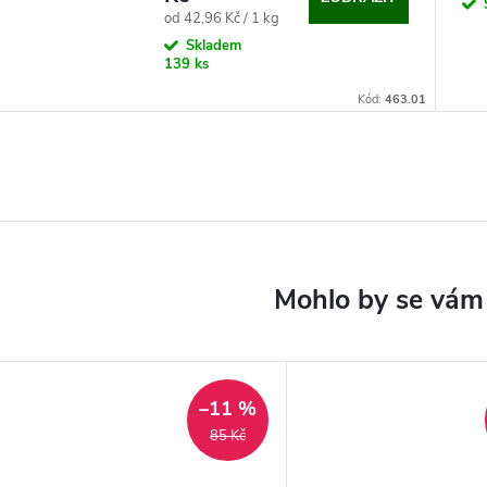
cena
Měrná
od 42,96 Kč / 1 kg
cena:
Skladem
139 ks
Kód:
463.01
–11 %
85 Kč