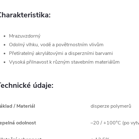
harakteristika:
Mrazuvzdorný
Odolný vlhku, vodě a povětrnostním vlivům
Přetíratelný akrylátovými a disperzními barvami
Vysoká přilnavost k různým stavebním materiálům
Technické údaje:
áklad / Materiál
disperze polymerů
epelná odolnost
–20 / +100°C (po vytv