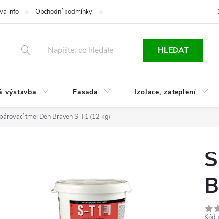
va info
Obchodní podmínky
Reklamace
Časté otázky
Ko
HLEDAT
á výstavba
Fasáda
Izolace, zateplení
párovací tmel Den Braven S-T1 (12 kg)
S
B
Kód 