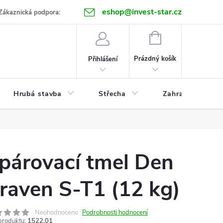
eshop@invest-star.cz
ntakt
Zákaznická podpora:
NÁKUPNÍ
KOŠÍK
Prázdný košík
Přihlášení
Hrubá stavba
Střecha
Zahrada
párovací tmel Den
raven S-T1 (12 kg)
Neohodnoceno
Podrobnosti hodnocení
produktu:
1522.01