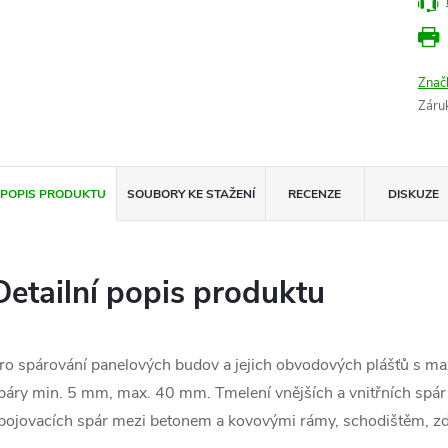
Znač
Záru
POPIS PRODUKTU
SOUBORY KE STAŽENÍ
RECENZE
DISKUZE
Detailní popis produktu
ro spárování panelových budov a jejich obvodových plášťů s 
páry min. 5 mm, max. 40 mm. Tmelení vnějších a vnitřních spár 
pojovacích spár mezi betonem a kovovými rámy, schodištěm, z