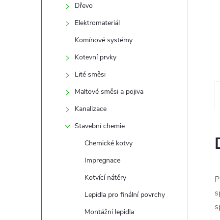
e
Dřevo
Elektromateriál
l
Komínové systémy
Kotevní prvky
Lité směsi
Maltové směsi a pojiva
Kanalizace
Stavební chemie
Chemické kotvy
Impregnace
Kotvící nátěry
P
s
Lepidla pro finální povrchy
s
Montážní lepidla