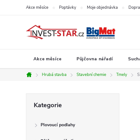
Přejít
Akce měsíce
Poptávky
Moje objednávka
Dopra
na
obsah
Akce měsíce
Půjčovna nářadí
Such
Hrubá stavba
Stavební chemie
Tmely
S
Domů
P
Přeskočit
Kategorie
kategorie
o
Plovoucí podlahy
s