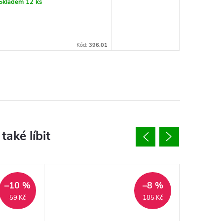
:
Skladem
12 ks
Kód:
396.01
–10 %
–8 %
59 Kč
185 Kč