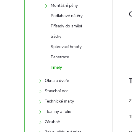
Montážní pěny
C
Podlahové nátěry
Přísady do směsí
Sádry
Spárovací hmoty
Penetrace
Tmely
Okna a dveře
Stavební ocel
Z
Technické malty
Tkaniny a folie
T
Zárubně