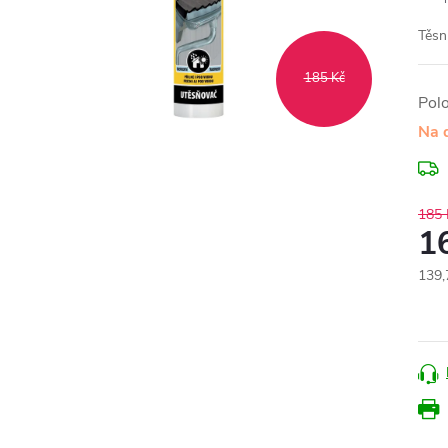
Těsn
185 Kč
Pol
Na 
185 
1
139,
Měr
cena