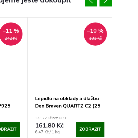
jeme ještě dokoupit
–11 %
–10 %
242 Kč
181 Kč
Lepidlo na obklady a dlažbu
Lepící a
SP925
Den Braven QUARTZ C2 (25
Braven 
kg)
133,72 Kč bez DPH
150 Kč bez
161,80 Kč
181,5
OBRAZIT
ZOBRAZIT
Měrná
Měrná
6,47 Kč / 1 kg
181,50 Kč 