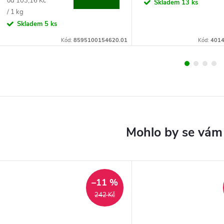
od 103,16 Kč
cena:
Skladem
13 ks
cena:
/ 1 kg
Skladem
5 ks
Kód:
8595100154620.01
Kód:
4014
–11 %
242 Kč