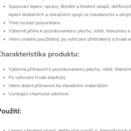
Spojovací lepení, opravy, těsnění a tmelení okapů, dešťovýc
lepení dilatačních a vibračních spojů ve stavebnictví a stroj
Tmel na bázi polyuretanu
Výborně přilne k pozinkovanému plechu, mědi, titanzinku a
Velmi snadno použitelný, po vytvrzení přetíratelný a trvale e
Charakteristika produktu:
Výborná přilnavost k pozinkovanému plechu, mědi, titanzin
Po vytvrzení trvale elastický
Velmi dobrá přilnavost ke stavebním materiálům
Vynikající chemická odolnost
oužití:
Lepení a tmelení okapů, dešťových svodů aj. klempířských 