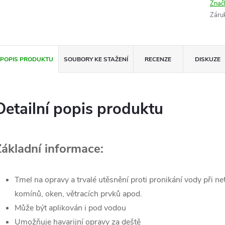
Znač
Záru
POPIS PRODUKTU
SOUBORY KE STAŽENÍ
RECENZE
DISKUZE
Detailní popis produktu
Základní informace:
Tmel na opravy a trvalé utěsnění proti pronikání vody při n
komínů, oken, větracích prvků apod.
Může být aplikován i pod vodou
Umožňuje havarijní opravy za deště