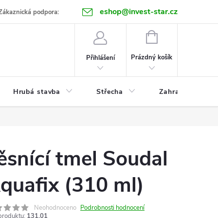
eshop@invest-star.cz
ntakt
Zákaznická podpora:
NÁKUPNÍ
KOŠÍK
Prázdný košík
Přihlášení
Hrubá stavba
Střecha
Zahrada
ěsnící tmel Soudal
quafix (310 ml)
Neohodnoceno
Podrobnosti hodnocení
produktu:
131.01