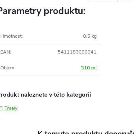
Parametry produktu:
Hmotnost
:
0.5 kg
EAN
:
5411183090941
Objem
:
310 ml
rodukt naleznete v této kategorii
Tmely