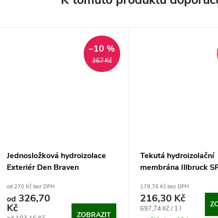
K tomuto produktu doporuču
–10 %
367 Kč
Jednosložková hydroizolace
Tekutá hydroizolační
Exteriér Den Braven
membrána Illbruck 
(310 ml)
od 270 Kč bez DPH
178,76 Kč bez DPH
326,70
216,30 Kč
od
Z
Kč
Měrná
697,74 Kč / 1 l
ZOBRAZIT
Měrná