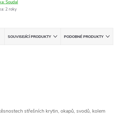
ka:
Soudal
ka
:
2 roky
SOUVISEJÍCÍ PRODUKTY
PODOBNÉ PRODUKTY
etěsnostech střešních krytin, okapů, svodů, kolem