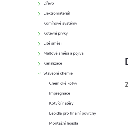
e
Dřevo
Elektromateriál
l
Komínové systémy
Kotevní prvky
Lité směsi
Maltové směsi a pojiva
Kanalizace
Stavební chemie
Chemické kotvy
Impregnace
Kotvící nátěry
Lepidla pro finální povrchy
Montážní lepidla