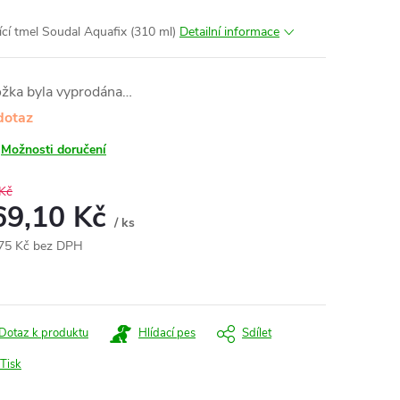
ící tmel Soudal Aquafix (310 ml)
Detailní informace
ožka byla vyprodána…
dotaz
Možnosti doručení
Kč
69,10 Kč
/ ks
75 Kč bez DPH
ná
:
Dotaz k produktu
Hlídací pes
Sdílet
Tisk