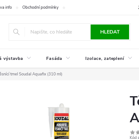
va info
Obchodní podmínky
Reklamace
Časté otázky
Ko
HLEDAT
á výstavba
Fasáda
Izolace, zateplení
ěsnící tmel Soudal Aquafix (310 ml)
T
A
Kód 