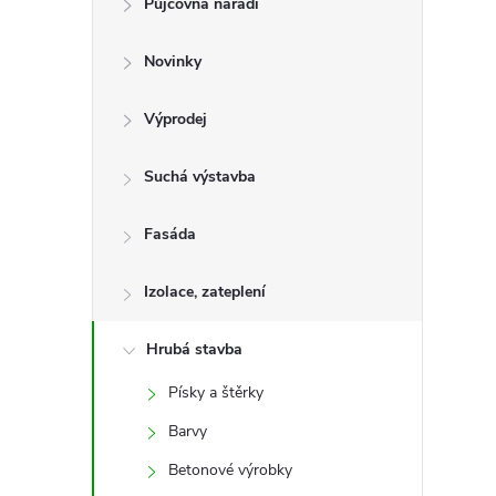
Půjčovna nářadí
t
Novinky
r
a
Výprodej
n
Suchá výstavba
n
Fasáda
í
Izolace, zateplení
p
Hrubá stavba
Písky a štěrky
a
Barvy
n
Betonové výrobky