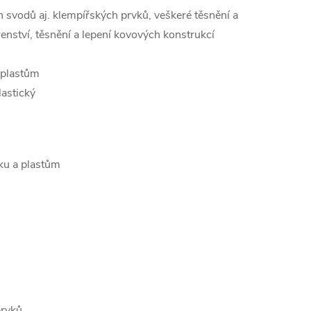
h svodů aj. klempířských prvků, veškeré těsnění a
írenství, těsnění a lepení kovových konstrukcí
 plastům
lastický
ku a plastům
prvků