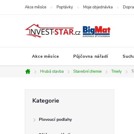
Přejít
Akce měsíce
Poptávky
Moje objednávka
Dopra
na
obsah
Akce měsíce
Půjčovna nářadí
Such
Hrubá stavba
Stavební chemie
Tmely
T
Domů
P
Přeskočit
Kategorie
kategorie
o
Plovoucí podlahy
s