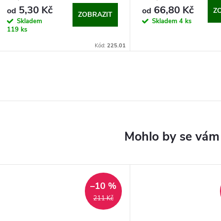
5,30 Kč
66,80 Kč
od
od
Z
ZOBRAZIT
Skladem
Skladem
4 ks
119 ks
Kód:
225.01
–10 %
211 Kč