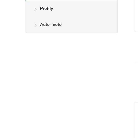
Profily
Auto-moto
–10 %
–14 %
203 Kč
105 Kč