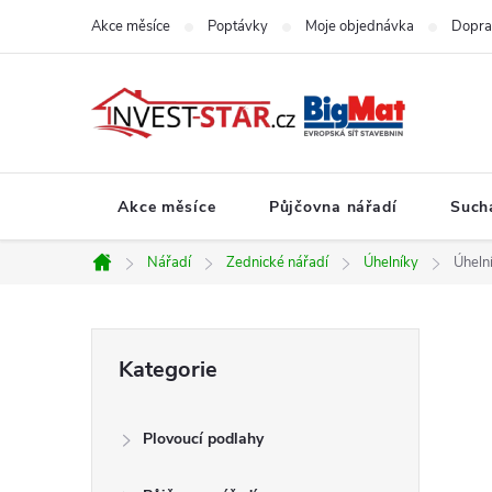
Přejít
Akce měsíce
Poptávky
Moje objednávka
Dopra
na
obsah
Akce měsíce
Půjčovna nářadí
Such
Nářadí
Zednické nářadí
Úhelníky
Úheln
Domů
P
Přeskočit
Kategorie
kategorie
o
Plovoucí podlahy
s