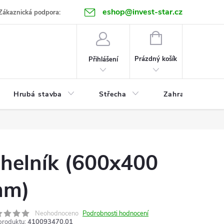
eshop@invest-star.cz
ntakt
Zákaznická podpora:
NÁKUPNÍ
KOŠÍK
Prázdný košík
Přihlášení
Hrubá stavba
Střecha
Zahrada
helník (600x400
m)
Neohodnoceno
Podrobnosti hodnocení
produktu:
410093470.01