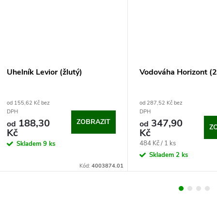
Uhelník Levior (žlutý)
Vodováha Horizont (2 
od 155,62 Kč bez
od 287,52 Kč bez
DPH
DPH
188,30
347,90
ZOBRAZIT
od
od
Z
Kč
Kč
Měrná
484 Kč / 1 ks
Skladem
9 ks
cena:
Skladem
2 ks
Kód:
4003874.01