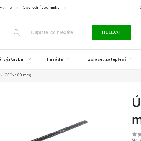
va info
Obchodní podmínky
Reklamace
Časté otázky
Ko
HLEDAT
á výstavba
Fasáda
Izolace, zateplení
ík (600x400 mm)
Ú
m
Kód 