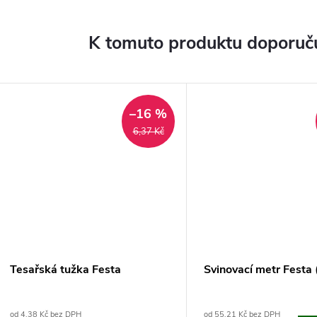
K tomuto produktu doporuču
–16 %
6,37 Kč
Tesařská tužka Festa
Svinovací metr Festa
od 4,38 Kč bez DPH
od 55,21 Kč bez DPH