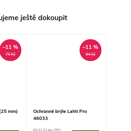
jeme ještě dokoupit
–11 %
–11 %
75 Kč
94 Kč
 (25 mm)
Ochranné brýle Lahti Pro
46033
69,01 Kč bez DPH