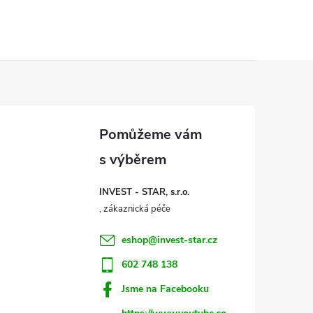
INVEST - STAR, s.r.o.
eshop
@
invest-star.cz
602 748 138
Jsme na Facebooku