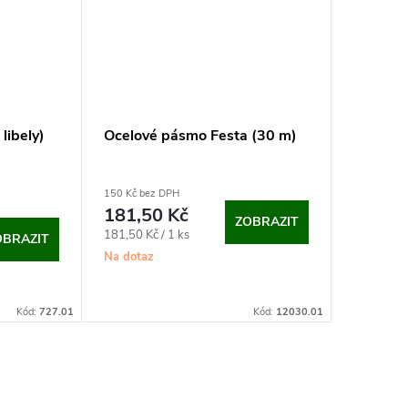
libely)
Ocelové pásmo Festa (30 m)
Úhlomě
150 Kč bez DPH
73,88 Kč b
181,50 Kč
89,40
ZOBRAZIT
Měrná
181,50 Kč / 1 ks
Na dotaz
OBRAZIT
cena:
Na dotaz
Kód:
727.01
Kód:
12030.01