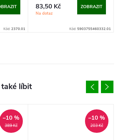
83,50 Kč
OBRAZIT
ZOBRAZIT
Na dotaz
Kód:
2370.01
Kód:
5903755460332.01
–10 %
–10 %
389 Kč
203 Kč