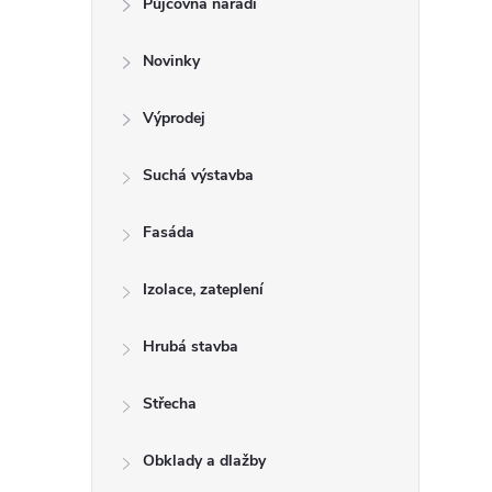
Půjčovna nářadí
t
Novinky
r
a
Výprodej
n
Suchá výstavba
n
Fasáda
í
Izolace, zateplení
p
Hrubá stavba
a
Střecha
n
Obklady a dlažby