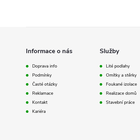
Z
á
Informace o nás
Služby
p
Doprava info
Lité podlahy
Podmínky
Omítky a stěrky
a
Časté otázky
Foukané izolace
t
Reklamace
Realizace domů
Kontakt
Stavební práce
í
Kariéra