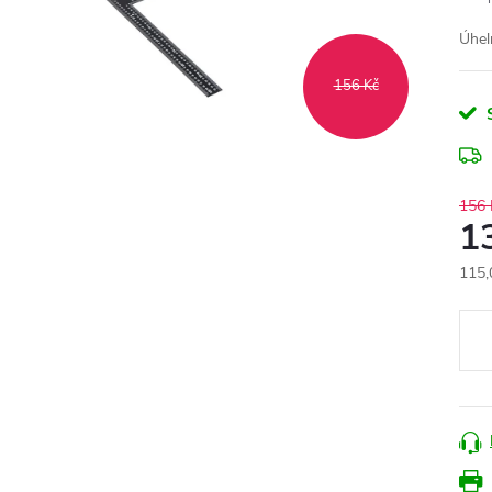
Úhel
156 Kč
156 
1
115,
Měr
cena