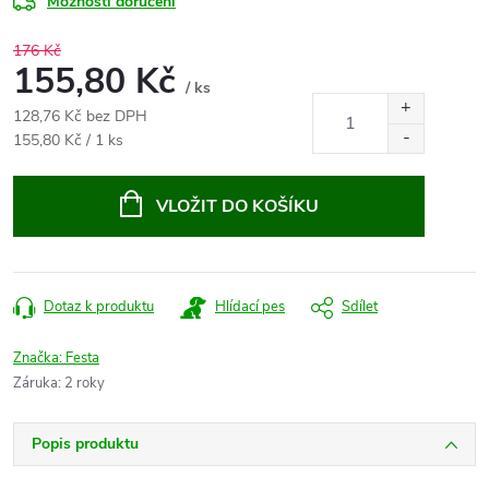
Možnosti doručení
176 Kč
155,80 Kč
/ ks
128,76 Kč bez DPH
Měrná
155,80 Kč / 1 ks
cena:
VLOŽIT DO KOŠÍKU
Dotaz k produktu
Hlídací pes
Sdílet
Značka:
Festa
Záruka
:
2 roky
Popis produktu