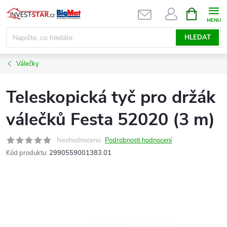
Přejít
NÁKUPNÍ
KOŠÍK
na
obsah
HLEDAT
Válečky
Teleskopická tyč pro držák
válečků Festa 52020 (3 m)
Neohodnoceno
Podrobnosti hodnocení
Kód produktu:
2990559001383.01