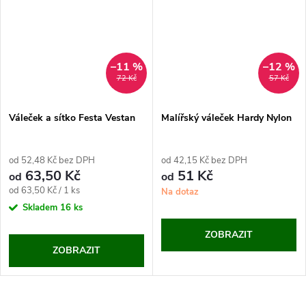
–11 %
–12 %
72 Kč
57 Kč
Váleček a sítko Festa Vestan
Malířský váleček Hardy Nylon
od 52,48 Kč bez DPH
od 42,15 Kč bez DPH
63,50 Kč
51 Kč
od
od
Měrná
od 63,50 Kč / 1 ks
Na dotaz
cena:
Skladem
16 ks
ZOBRAZIT
ZOBRAZIT