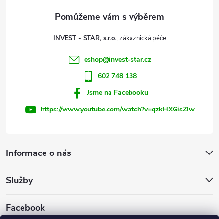
a
t
INVEST - STAR, s.r.o.
í
eshop
@
invest-star.cz
602 748 138
Jsme na Facebooku
https://www.youtube.com/watch?v=qzkHXGisZIw
Informace o nás
Služby
Facebook