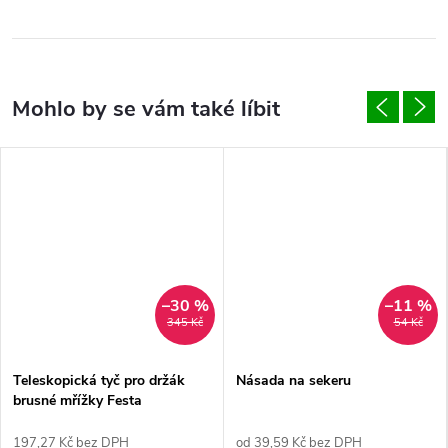
–30 %
–11 %
345 Kč
54 Kč
Teleskopická tyč pro držák
Násada na sekeru
brusné mřížky Festa
197,27 Kč bez DPH
od 39,59 Kč bez DPH