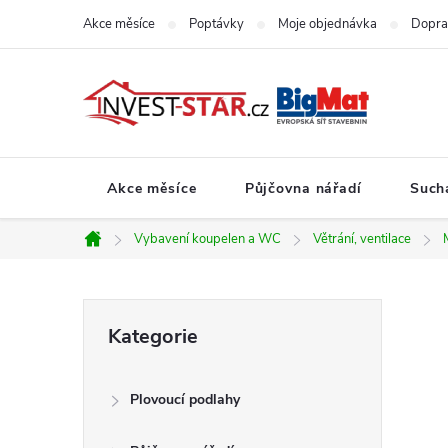
Přejít
Akce měsíce
Poptávky
Moje objednávka
Dopra
na
obsah
Akce měsíce
Půjčovna nářadí
Such
Vybavení koupelen a WC
Větrání, ventilace
Domů
P
Přeskočit
Kategorie
kategorie
o
Plovoucí podlahy
s