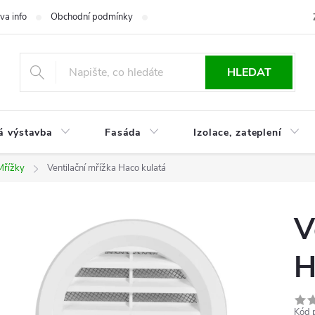
va info
Obchodní podmínky
Reklamace
Časté otázky
Ko
HLEDAT
á výstavba
Fasáda
Izolace, zateplení
Mřížky
Ventilační mřížka Haco kulatá
V
H
Kód 