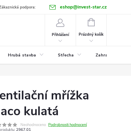
eshop@invest-star.cz
ntakt
Zákaznická podpora:
NÁKUPNÍ
KOŠÍK
Prázdný košík
Přihlášení
Hrubá stavba
Střecha
Zahrada
entilační mřížka
aco kulatá
Neohodnoceno
Podrobnosti hodnocení
produktu:
2967.01