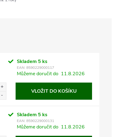
ka
:
2 roky
Skladem
5 ks
EAN:
8590229000117
Můžeme doručit do
11.8.2026
VLOŽIT DO KOŠÍKU
Skladem
5 ks
EAN:
8590229000131
Můžeme doručit do
11.8.2026