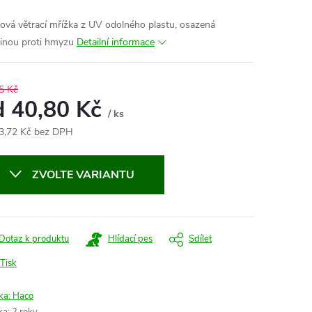
ová větrací mřížka z UV odolného plastu, osazená
vinou proti hmyzu
Detailní informace
5 Kč
d
40,80 Kč
/ ks
3,72 Kč
bez DPH
ná
:
ZVOLTE VARIANTU
Dotaz k produktu
Hlídací pes
Sdílet
Tisk
ka:
Haco