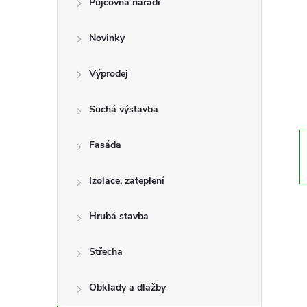
Půjčovna nářadí
t
Novinky
r
a
Výprodej
n
Suchá výstavba
n
Fasáda
í
Izolace, zateplení
p
Hrubá stavba
a
Střecha
n
Obklady a dlažby