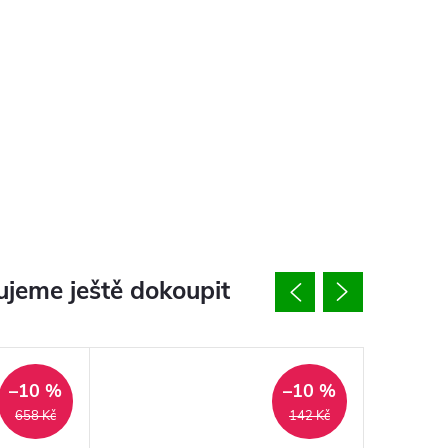
jeme ještě dokoupit
–10 %
–10 %
658 Kč
142 Kč