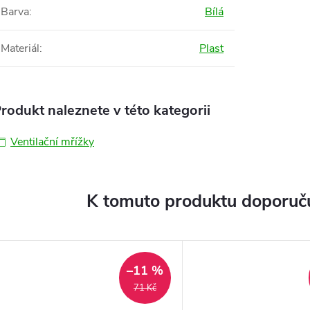
Barva
:
Bílá
Materiál
:
Plast
rodukt naleznete v této kategorii
Ventilační mřížky
K tomuto produktu doporuču
–11 %
71 Kč