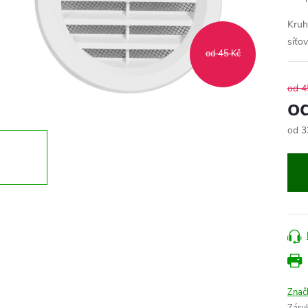
Kruh
síťo
od 45 Kč
od 4
o
od
3
Měr
cena
Znač