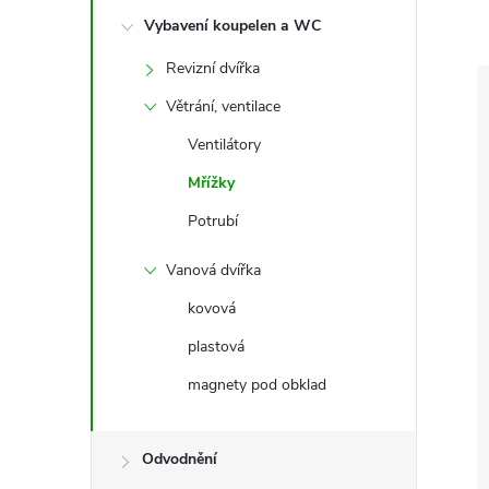
e
Vybavení koupelen a WC
l
Revizní dvířka
Větrání, ventilace
Ventilátory
Mřížky
Potrubí
Vanová dvířka
kovová
plastová
magnety pod obklad
Odvodnění