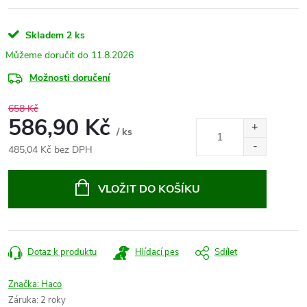
Skladem
2 ks
11.8.2026
Možnosti doručení
658 Kč
586,90 Kč
/ ks
485,04 Kč bez DPH
Měrná
cena:
VLOŽIT DO KOŠÍKU
Dotaz k produktu
Hlídací pes
Sdílet
Značka:
Haco
Záruka
:
2 roky