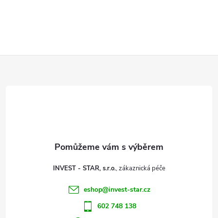
Z
á
p
a
t
INVEST - STAR, s.r.o.
í
eshop
@
invest-star.cz
602 748 138