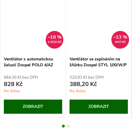
–18 %
–13 %
1 022 Kč
447 Kč
Ventilátor s automatickou
Ventilátor se zapínáním na
žaluzií Dospel POLO 4/AZ
šňůrku Dospel STYL 100/W/P
(100 mm)
684,30 Kč bez DPH
320,83 Kč bez DPH
828 Kč
388,20 Kč
Na dotaz
Na dotaz
ZOBRAZIT
ZOBRAZIT