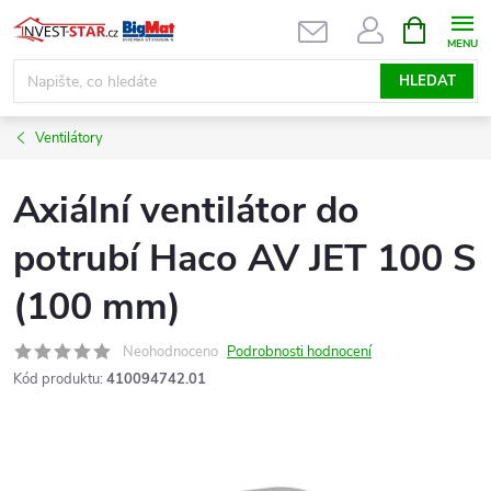
Přejít
NÁKUPNÍ
KOŠÍK
na
obsah
HLEDAT
Ventilátory
Axiální ventilátor do
potrubí Haco AV JET 100 S
(100 mm)
Neohodnoceno
Podrobnosti hodnocení
Kód produktu:
410094742.01