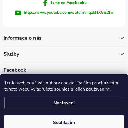
Jsme na Facebooku
https://www.youtube.com/watch?v=qzkHXGisZIw
Informace o nás
Služby
Facebook
Tento web používá soubory
cookie
. Dalším procházením
tohoto webu vyjadřujete souhlas s jejich používáním.
Firemní web
Nastavení
Copyright 2026
INVEST - STAR, s.r.o.
. Všechna práva vyhrazena.
Souhlasím
Vytvořil Shoptet