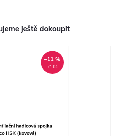
jeme ještě dokoupit
–11 %
71 Kč
tilační hadicová spojka
co HSK (kovová)