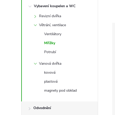
e
Vybavení koupelen a WC
l
Revizní dvířka
Větrání, ventilace
Ventilátory
Mřížky
Potrubí
Vanová dvířka
kovová
plastová
magnety pod obklad
Odvodnění