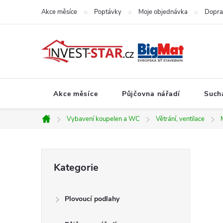
Přejít
Akce měsíce
Poptávky
Moje objednávka
Dopra
na
obsah
Akce měsíce
Půjčovna nářadí
Such
Vybavení koupelen a WC
Větrání, ventilace
Domů
P
Přeskočit
Kategorie
kategorie
o
Plovoucí podlahy
s