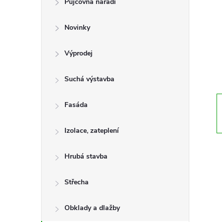
Půjčovna nářadí
t
Novinky
r
a
Výprodej
n
Suchá výstavba
n
Fasáda
í
Izolace, zateplení
p
Hrubá stavba
a
Střecha
n
Obklady a dlažby