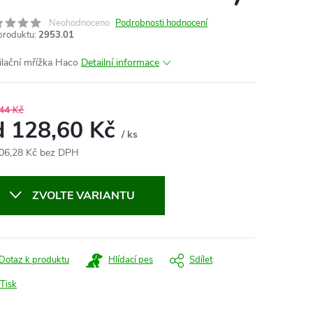
Neohodnoceno
Podrobnosti hodnocení
produktu:
2953.01
ilační mřížka Haco
Detailní informace
44 Kč
d
128,60 Kč
/ ks
06,28 Kč
bez DPH
ná
:
ZVOLTE VARIANTU
Dotaz k produktu
Hlídací pes
Sdílet
Tisk