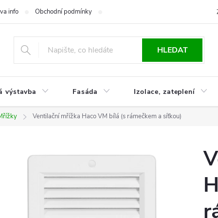
va info
Obchodní podmínky
Reklamace
Časté otázky
Ko
HLEDAT
á výstavba
Fasáda
Izolace, zateplení
Mřížky
Ventilační mřížka Haco VM bílá (s rámečkem a síťkou)
V
H
r