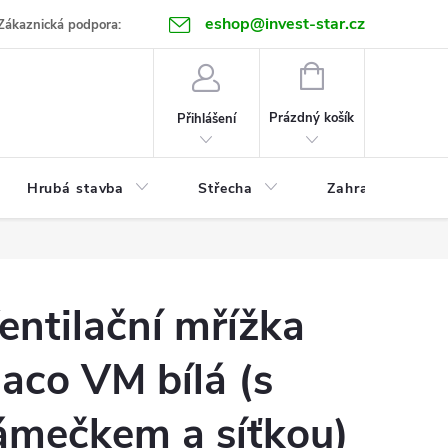
eshop@invest-star.cz
ntakt
Zákaznická podpora:
NÁKUPNÍ
KOŠÍK
Prázdný košík
Přihlášení
Hrubá stavba
Střecha
Zahrada
entilační mřížka
aco VM bílá (s
ámečkem a síťkou)