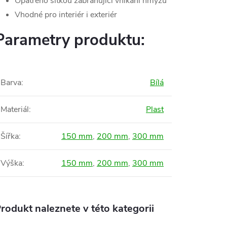
Opatřeno síťkou zabraňující vnikání hmyzu
Vhodné pro interiér i exteriér
Parametry produktu:
Barva
:
Bílá
Materiál
:
Plast
Šířka
:
150 mm
,
200 mm
,
300 mm
Výška
:
150 mm
,
200 mm
,
300 mm
rodukt naleznete v této kategorii