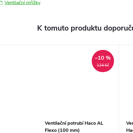
Ventilační mřížky
K tomuto produktu doporuču
–10 %
134 Kč
Ventilační potrubí Haco AL
Ven
Flexo (100 mm)
Ha