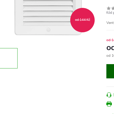
Kód 
od 144 Kč
Vent
od 1
o
od
1
Měr
cena