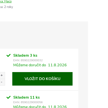
ka:
Haco
ka
:
2 roky
Skladem
3 ks
EAN:
8590229000032
Můžeme doručit do
11.8.2026
VLOŽIT DO KOŠÍKU
Skladem
11 ks
EAN:
8590229000056
Můžeme doručit do
11.8.2026