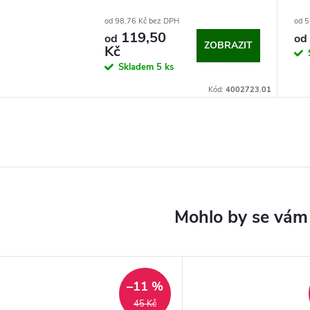
od 98,76 Kč bez DPH
od 5
119,50
od
od
ZOBRAZIT
Kč
Skladem
5 ks
Kód:
4002723.01
–11 %
45 Kč