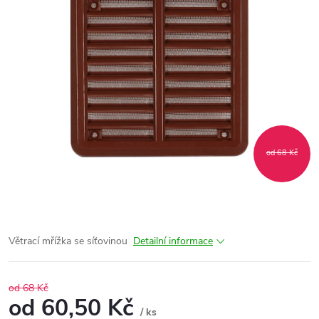
od 68 Kč
Větrací mřížka se síťovinou
Detailní informace
od 68 Kč
od
60,50 Kč
/ ks