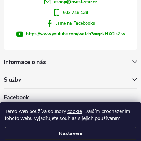
í
eshop
@
invest-star.cz
602 748 138
Jsme na Facebooku
https://www.youtube.com/watch?v=qzkHXGisZIw
Informace o nás
Služby
Facebook
Tento web používá soubory
cookie
. Dalším procházením
tohoto webu vyjadřujete souhlas s jejich používáním.
Firemní web
Nastavení