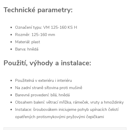
Technické parametry:
Označení typu: VM 125-160 KS H
Rozměr: 125-160 mm
Materiál: plast
Barva: hnědá
Použití, výhody a instalace:
Použitelná v exteriéru i interiéru
Na zadní straně síťovina proti mušině
Barevné provedení: bílá, hnědá
Obsahem balení: větrací mřížka, rámeček, vruty a hmoždinky
Instalace: šroubovákem iniciujeme pohyb upínacích čelistí
opatřených protismykovými pryžovými čepičkami