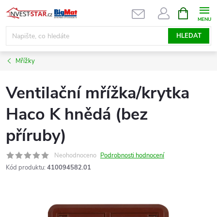
Přejít
NÁKUPNÍ
KOŠÍK
na
obsah
HLEDAT
Mřížky
Ventilační mřížka/krytka
Haco K hnědá (bez
příruby)
Neohodnoceno
Podrobnosti hodnocení
Kód produktu:
410094582.01