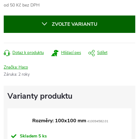
od
50 Kč
bez DPH
Měrná
cena:
ZVOLTE VARIANTU
Dotaz k produktu
Hlídací pes
Sdílet
Značka:
Haco
Záruka
:
2 roky
Rozměry: 100x100 mm
410094582.01
Skladem
5 ks