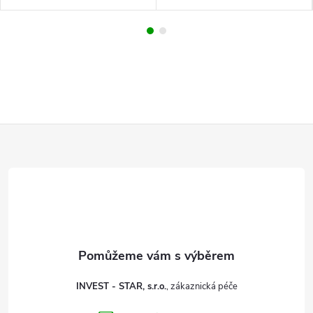
Z
á
p
a
t
INVEST - STAR, s.r.o.