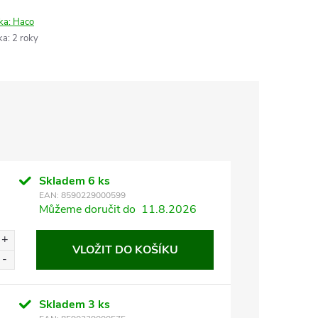
ka:
Haco
ka
:
2 roky
Skladem
6 ks
EAN:
8590229000599
Můžeme doručit do
11.8.2026
VLOŽIT DO KOŠÍKU
Skladem
3 ks