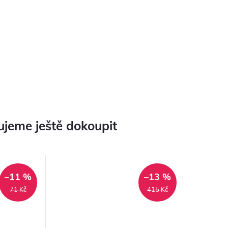
jeme ještě dokoupit
–11 %
–13 %
71 Kč
415 Kč