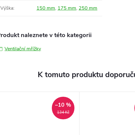
Výška
:
150 mm
,
175 mm
,
250 mm
rodukt naleznete v této kategorii
Ventilační mřížky
K tomuto produktu doporuču
–10 %
134 Kč