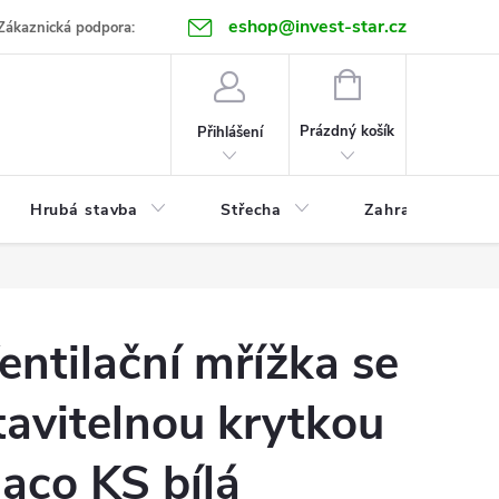
eshop@invest-star.cz
ntakt
Zákaznická podpora:
NÁKUPNÍ
KOŠÍK
Prázdný košík
Přihlášení
Hrubá stavba
Střecha
Zahrada
entilační mřížka se
tavitelnou krytkou
aco KS bílá