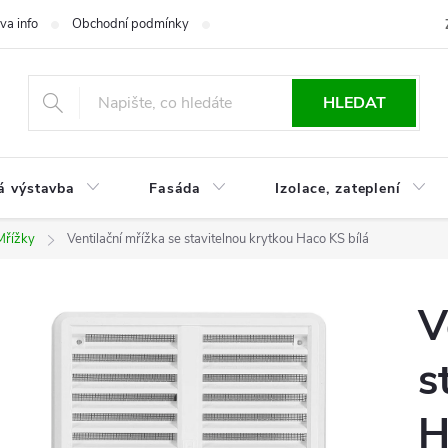
va info
Obchodní podmínky
Reklamace
Časté otázky
Ko
HLEDAT
á výstavba
Fasáda
Izolace, zateplení
Mřížky
Ventilační mřížka se stavitelnou krytkou Haco KS bílá
V
s
H