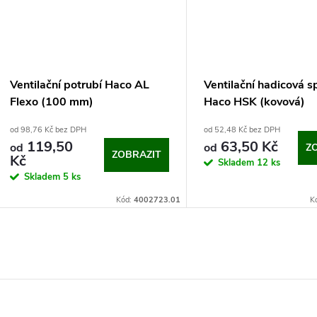
Ventilační potrubí Haco AL
Ventilační hadicová s
Flexo (100 mm)
Haco HSK (kovová)
od 98,76 Kč bez DPH
od 52,48 Kč bez DPH
119,50
63,50 Kč
od
od
Z
ZOBRAZIT
Kč
Skladem
12 ks
Skladem
5 ks
Kód:
4002723.01
K