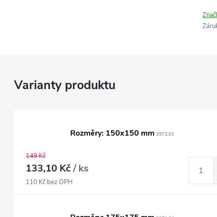
Znač
Záru
Rozměry: 150x150 mm
2972.01
149 Kč
133,10 Kč
/ ks
110 Kč bez DPH