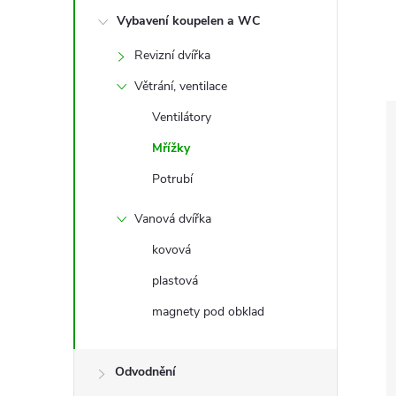
e
Vybavení koupelen a WC
l
Revizní dvířka
Větrání, ventilace
Ventilátory
Mřížky
Potrubí
Vanová dvířka
kovová
plastová
magnety pod obklad
Odvodnění