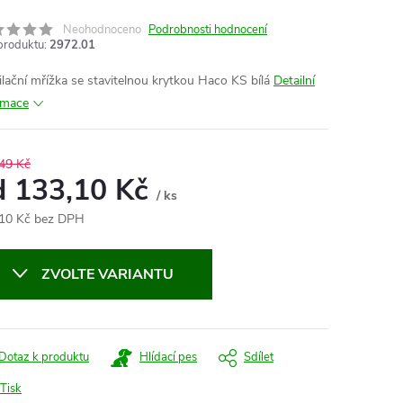
Neohodnoceno
Podrobnosti hodnocení
produktu:
2972.01
ilační mřížka se stavitelnou krytkou Haco KS bílá
Detailní
rmace
49 Kč
d
133,10 Kč
/ ks
10 Kč
bez DPH
ná
:
ZVOLTE VARIANTU
Dotaz k produktu
Hlídací pes
Sdílet
Tisk