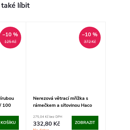
–10 %
–10 %
125 Kč
372 Kč
řírubou
Nerezová větrací mřížka s
/ 100
rámečkem a síťovinou Haco
NVM (150x150 mm)
275,04 Kč bez DPH
 KOŠÍKU
332,80 Kč
ZOBRAZIT