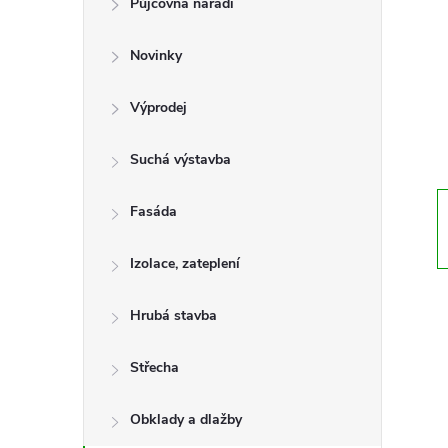
Půjčovna nářadí
t
Novinky
r
a
Výprodej
n
Suchá výstavba
n
Fasáda
í
Izolace, zateplení
p
Hrubá stavba
a
Střecha
n
Obklady a dlažby