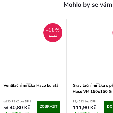
–11 %
45 Kč
Ventilační mřížka Haco kulatá
Gravitační mřížka s p
Haco VM 150x150 G 
(bílá)
od 33,72 Kč bez DPH
92,48 Kč bez DPH
40,80 Kč
ZOBRAZIT
111,90 Kč
DO
od