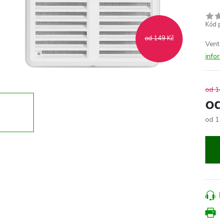
Kód 
od 149 Kč
Vent
info
od 1
o
od
1
Měr
cena