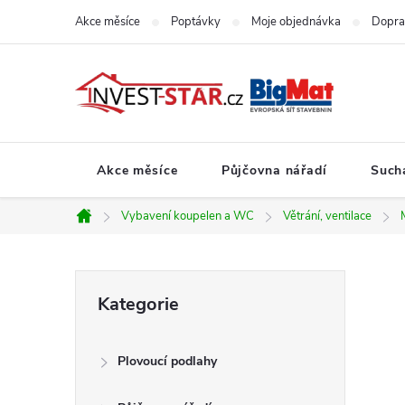
Přejít
Akce měsíce
Poptávky
Moje objednávka
Dopra
na
obsah
Akce měsíce
Půjčovna nářadí
Such
Vybavení koupelen a WC
Větrání, ventilace
Domů
P
Přeskočit
Kategorie
kategorie
o
Plovoucí podlahy
s