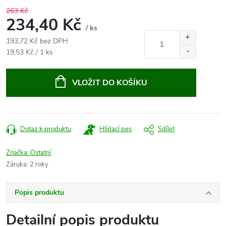
263 Kč
234,40 Kč
/ ks
193,72 Kč bez DPH
Měrná
19,53 Kč / 1 ks
cena:
VLOŽIT DO KOŠÍKU
Dotaz k produktu
Hlídací pes
Sdílet
Značka:
Ostatní
Záruka
:
2 roky
Popis produktu
Detailní popis produktu