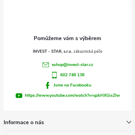
á
p
a
t
INVEST - STAR, s.r.o.
í
eshop
@
invest-star.cz
602 748 138
Jsme na Facebooku
https://www.youtube.com/watch?v=qzkHXGisZIw
Informace o nás