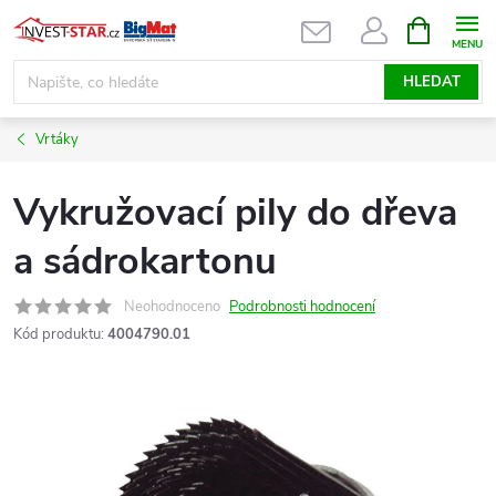
Přejít
NÁKUPNÍ
KOŠÍK
na
obsah
HLEDAT
Vrtáky
Vykružovací pily do dřeva
a sádrokartonu
Neohodnoceno
Podrobnosti hodnocení
Kód produktu:
4004790.01