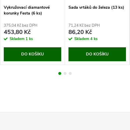
Vykružovací diamantové
Sada vrtáků do železa (13 ks)
korunky Festa (6 ks)
375,04 Kč bez DPH
71,24 Kč bez DPH
453,80 Kč
86,20 Kč
Skladem
1 ks
Skladem
4 ks
DO KOŠÍKU
DO KOŠÍKU
Z