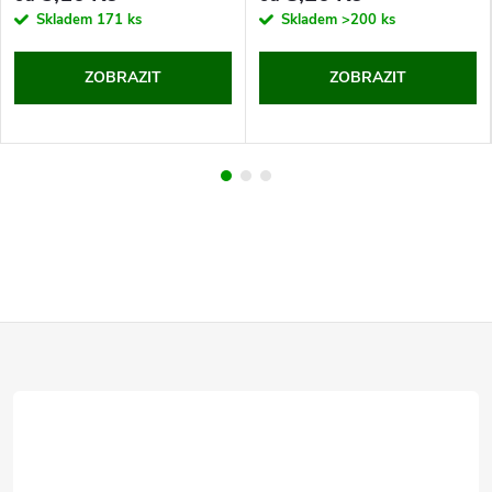
Skladem
171 ks
Skladem
>200 ks
ZOBRAZIT
ZOBRAZIT
Z
á
p