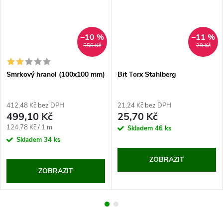
–10 %
–11 %
556 Kč
29 Kč
Smrkový hranol (100x100 mm)
Bit Torx Stahlberg
412,48 Kč bez DPH
21,24 Kč bez DPH
499,10 Kč
25,70 Kč
Měrná
124,78 Kč / 1 m
Skladem
46 ks
cena:
Skladem
34 ks
ZOBRAZIT
ZOBRAZIT