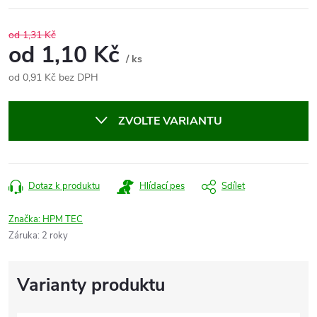
od 1,31 Kč
od
1,10 Kč
/ ks
od
0,91 Kč
bez DPH
Měrná
cena:
ZVOLTE VARIANTU
Dotaz k produktu
Hlídací pes
Sdílet
Značka:
HPM TEC
Záruka
:
2 roky