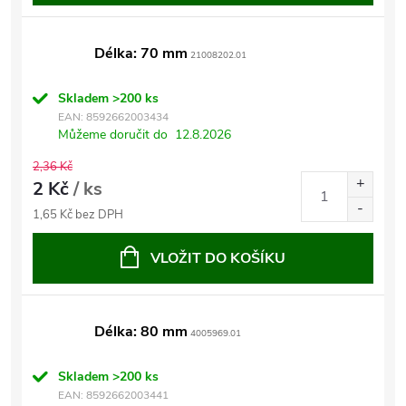
Délka: 70 mm
21008202.01
Skladem
>200 ks
EAN:
8592662003434
Můžeme doručit do
12.8.2026
2,36 Kč
2 Kč
/ ks
1,65 Kč bez DPH
VLOŽIT DO KOŠÍKU
Délka: 80 mm
4005969.01
Skladem
>200 ks
EAN:
8592662003441