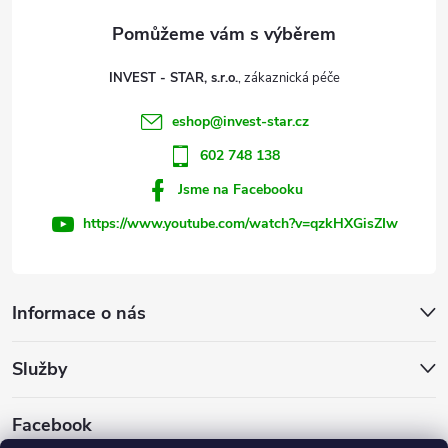
a
t
INVEST - STAR, s.r.o.
í
eshop
@
invest-star.cz
602 748 138
Jsme na Facebooku
https://www.youtube.com/watch?v=qzkHXGisZIw
Informace o nás
Služby
Facebook