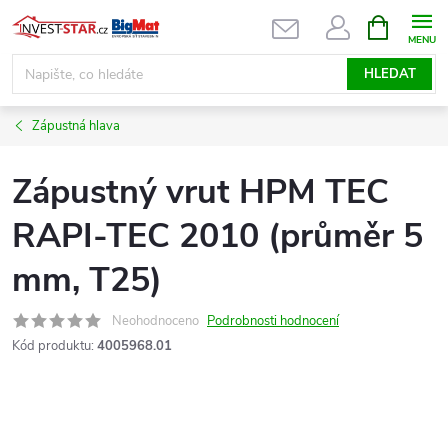
Přejít
NÁKUPNÍ
KOŠÍK
na
obsah
HLEDAT
Zápustná hlava
Zápustný vrut HPM TEC
RAPI-TEC 2010 (průměr 5
mm, T25)
Neohodnoceno
Podrobnosti hodnocení
Kód produktu:
4005968.01