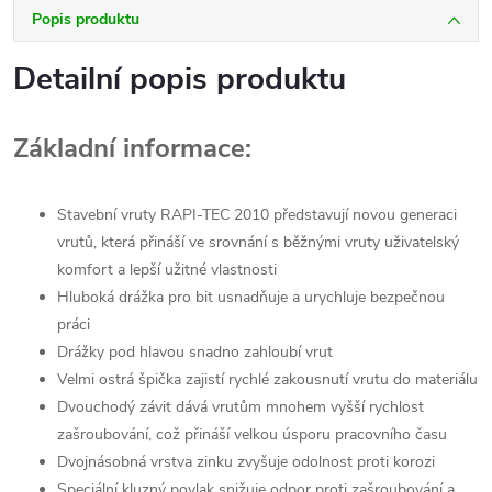
Popis produktu
Detailní popis produktu
Základní informace:
Stavební vruty RAPI-TEC 2010 představují novou generaci
vrutů, která přináší ve srovnání s běžnými vruty uživatelský
komfort a lepší užitné vlastnosti
Hluboká drážka pro bit usnadňuje a urychluje bezpečnou
práci
Drážky pod hlavou snadno zahloubí vrut
Velmi ostrá špička zajistí rychlé zakousnutí vrutu do materiálu
Dvouchodý závit dává vrutům mnohem vyšší rychlost
zašroubování, což přináší velkou úsporu pracovního času
Dvojnásobná vrstva zinku zvyšuje odolnost proti korozi
Speciální kluzný povlak snižuje odpor proti zašroubování a