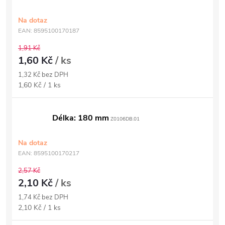
Na dotaz
EAN:
8595100170187
1,91 Kč
1,60 Kč
/ ks
1,32 Kč bez DPH
Měrná
1,60 Kč / 1 ks
cena:
Délka: 180 mm
Z0106DB.01
Na dotaz
EAN:
8595100170217
2,57 Kč
2,10 Kč
/ ks
1,74 Kč bez DPH
Měrná
2,10 Kč / 1 ks
cena: