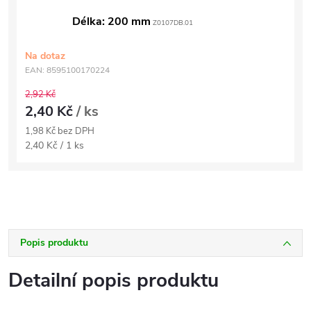
Délka: 200 mm
Z0107DB.01
Na dotaz
EAN:
8595100170224
2,92 Kč
2,40 Kč
/ ks
1,98 Kč bez DPH
Měrná
2,40 Kč / 1 ks
cena:
Popis produktu
Detailní popis produktu