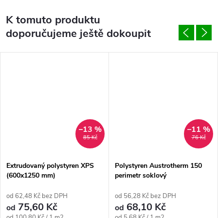
K tomuto produktu
doporučujeme ještě dokoupit
–13 %
–11 %
85 Kč
76 Kč
Extrudovaný polystyren XPS
Polystyren Austrotherm 150
(600x1250 mm)
perimetr soklový
(1250x600mm)
od 62,48 Kč bez DPH
od 56,28 Kč bez DPH
75,60 Kč
68,10 Kč
od
od
Měrná
Měrná
od 100,80 Kč / 1 m2
od 5,68 Kč / 1 m2