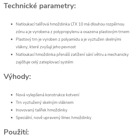
Technické parametry:
Natloukací talířová hmoždinka LTX 10 má dlouhou rozpěrnou
zónu a je vyrobena z polypropylenu a osazena plastovým trnem
Plastový trn je vyroben z polyamidu a je vyztužen skelnými
vlákny, které zvyšují jeho pevnost
Natloukací hmoždinka přenáší zatížení sání větru a mechanicky
zajišťuje celý zateplovací systém
Výhody:
Nová vylepšená konstrukce kotvení
Trn vyztužený skelným vláknem
Inovovaný talířek hmoždinky
Speciální, nově upravený límec hmoždinky
Použití: