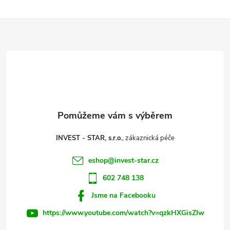
Z
á
p
a
t
INVEST - STAR, s.r.o.
í
eshop
@
invest-star.cz
602 748 138
Jsme na Facebooku
https://www.youtube.com/watch?v=qzkHXGisZIw