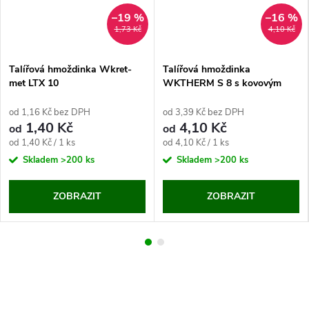
–19 %
–16 %
1,73 Kč
4,10 Kč
Talířová hmoždinka Wkret-
Talířová hmoždinka
met LTX 10
WKTHERM S 8 s kovovým
šroubem
od 1,16 Kč bez DPH
od 3,39 Kč bez DPH
1,40 Kč
4,10 Kč
od
od
Měrná
Měrná
od 1,40 Kč / 1 ks
od 4,10 Kč / 1 ks
cena:
cena:
Skladem
>200 ks
Skladem
>200 ks
ZOBRAZIT
ZOBRAZIT