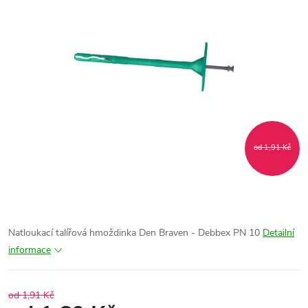
od 1,91 Kč
Natloukací talířová hmoždinka Den Braven - Debbex PN 10
Detailní
informace
od 1,91 Kč