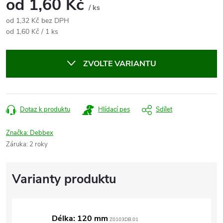
od
1,60 Kč
/ ks
od
1,32 Kč
bez DPH
Měrná
od 1,60 Kč / 1 ks
cena:
ZVOLTE VARIANTU
Dotaz k produktu
Hlídací pes
Sdílet
Značka:
Debbex
Záruka
:
2 roky
Délka: 120 mm
Z0103DB.01