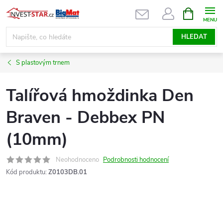
Přejít
NÁKUPNÍ
KOŠÍK
na
obsah
HLEDAT
S plastovým trnem
Talířová hmoždinka Den
Braven - Debbex PN
(10mm)
Neohodnoceno
Podrobnosti hodnocení
Kód produktu:
Z0103DB.01