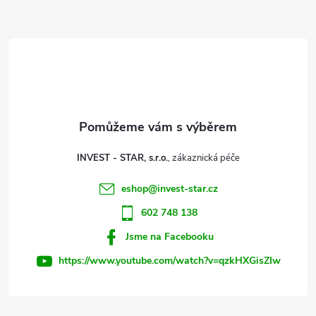
Z
á
d
á
a
p
c
a
í
t
p
INVEST - STAR, s.r.o.
r
í
eshop
@
invest-star.cz
v
602 748 138
k
Jsme na Facebooku
y
https://www.youtube.com/watch?v=qzkHXGisZIw
v