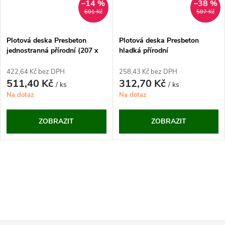
ů
–14 %
–38 %
ů
601 Kč
507 Kč
Plotová deska Presbeton
Plotová deska Presbeton
jednostranná přírodní (207 x
hladká přírodní
40 x 5 cm)
422,64 Kč bez DPH
258,43 Kč bez DPH
511,40 Kč
312,70 Kč
/ ks
/ ks
Na dotaz
Na dotaz
ZOBRAZIT
ZOBRAZIT
O
v
l