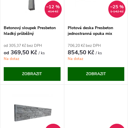
n
i
–12 %
–25 %
414 Kč
1 142 Kč
í
s
p
Betonový sloupek Presbeton
Plotová deska Presbeton
hladký průběžný
jednostranná opuka mix
p
r
od 305,37 Kč bez DPH
706,20 Kč bez DPH
r
369,50 Kč
854,50 Kč
od
/ ks
/ ks
o
Na dotaz
Na dotaz
o
d
ZOBRAZIT
ZOBRAZIT
d
u
u
k
k
t
t