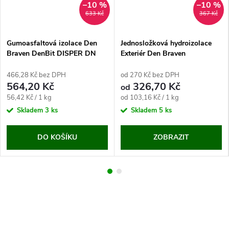
–10 %
–10 %
633 Kč
367 Kč
Gumoasfaltová izolace Den
Jednosložková hydroizolace
Braven DenBit DISPER DN
Exteriér Den Braven
(10 kg)
466,28 Kč bez DPH
od 270 Kč bez DPH
564,20 Kč
326,70 Kč
od
Měrná
Měrná
56,42 Kč / 1 kg
od 103,16 Kč / 1 kg
cena:
cena:
Skladem
3 ks
Skladem
5 ks
DO KOŠÍKU
ZOBRAZIT