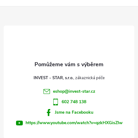
Z
á
p
a
t
INVEST - STAR, s.r.o.
í
eshop
@
invest-star.cz
602 748 138
Jsme na Facebooku
https://www.youtube.com/watch?v=qzkHXGisZIw