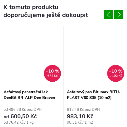
K tomuto produktu
doporučujeme ještě dokoupit
–10 %
–10 %
672 Kč
1 102 Kč
Asfaltový penetrační lak
Asfaltový pás Bitumax BITU-
DenBit BR-ALP Den Braven
PLAST V60 S35 (10 m2)
od 496,28 Kč bez DPH
812,48 Kč bez DPH
600,50 Kč
983,10 Kč
od
Měrná
Měrná
od 76,42 Kč / 1 kg
98,31 Kč / 1 m2