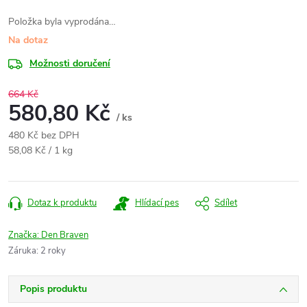
Položka byla vyprodána…
Na dotaz
Možnosti doručení
664 Kč
580,80 Kč
/ ks
480 Kč bez DPH
Měrná
58,08 Kč / 1 kg
cena:
Dotaz k produktu
Hlídací pes
Sdílet
Značka:
Den Braven
Záruka
:
2 roky
Popis produktu