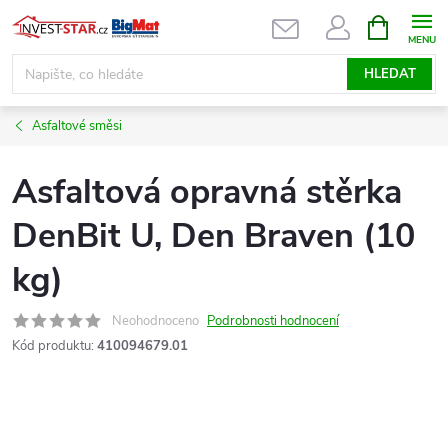
Přejít
NÁKUPNÍ
KOŠÍK
na
obsah
HLEDAT
Asfaltové směsi
Asfaltová opravná stěrka
DenBit U, Den Braven (10
kg)
Neohodnoceno
Podrobnosti hodnocení
Kód produktu:
410094679.01