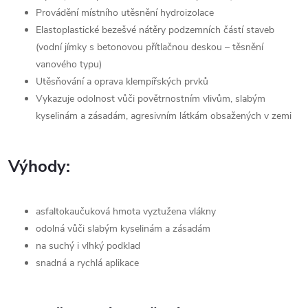
Provádění místního utěsnění hydroizolace
Elastoplastické bezešvé nátěry podzemních částí staveb
(vodní jímky s betonovou přítlačnou deskou – těsnění
vanového typu)
Utěsňování a oprava klempířských prvků
Vykazuje odolnost vůči povětrnostním vlivům, slabým
kyselinám a zásadám, agresivním látkám obsažených v zemi
Výhody:
asfaltokaučuková hmota vyztužena vlákny
odolná vůči slabým kyselinám a zásadám
na suchý i vlhký podklad
snadná a rychlá aplikace