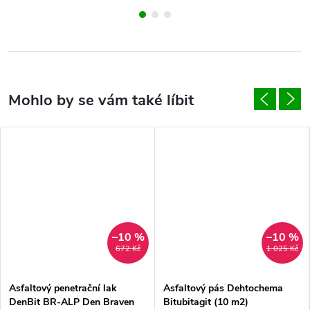
–10 %
–10 %
672 Kč
1 025 Kč
Asfaltový penetrační lak
Asfaltový pás Dehtochema
DenBit BR-ALP Den Braven
Bitubitagit (10 m2)