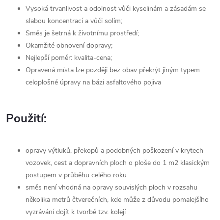
Vysoká trvanlivost a odolnost vůči kyselinám a zásadám se
slabou koncentrací a vůči solím;
Směs je šetrná k životnímu prostředí;
Okamžité obnovení dopravy;
Nejlepší poměr: kvalita-cena;
Opravená místa lze později bez obav překrýt jiným typem
celoplošné úpravy na bázi asfaltového pojiva
Použití:
opravy výtluků, překopů a podobných poškození v krytech
vozovek, cest a dopravních ploch o ploše do 1 m2 klasickým
postupem v průběhu celého roku
směs není vhodná na opravy souvislých ploch v rozsahu
několika metrů čtverečních, kde může z důvodu pomalejšího
vyzrávání dojít k tvorbě tzv. kolejí