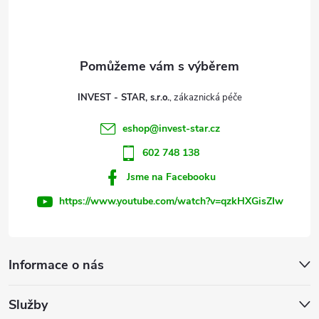
p
a
t
INVEST - STAR, s.r.o.
í
eshop
@
invest-star.cz
602 748 138
Jsme na Facebooku
https://www.youtube.com/watch?v=qzkHXGisZIw
Informace o nás
Služby