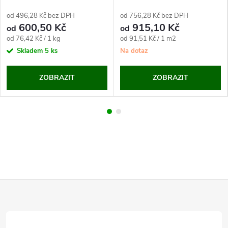
od 496,28 Kč bez DPH
od 756,28 Kč bez DPH
600,50 Kč
915,10 Kč
od
od
Měrná
Měrná
od 76,42 Kč / 1 kg
od 91,51 Kč / 1 m2
cena:
cena:
Skladem
5 ks
Na dotaz
ZOBRAZIT
ZOBRAZIT
Z
á