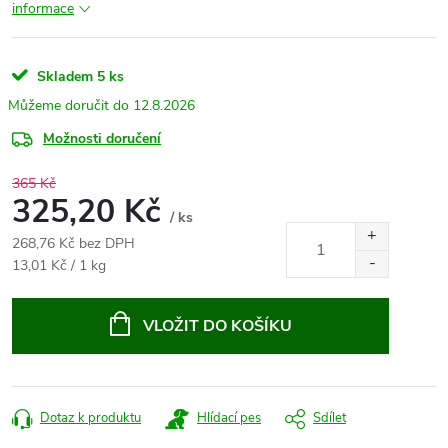
informace
Skladem
5 ks
12.8.2026
Možnosti doručení
365 Kč
325,20 Kč
/ ks
268,76 Kč bez DPH
Měrná
13,01 Kč / 1 kg
cena:
VLOŽIT DO KOŠÍKU
Dotaz k produktu
Hlídací pes
Sdílet