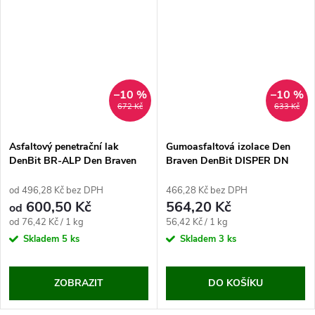
–10 %
–10 %
672 Kč
633 Kč
Asfaltový penetrační lak
Gumoasfaltová izolace Den
DenBit BR-ALP Den Braven
Braven DenBit DISPER DN
(10 kg)
od 496,28 Kč bez DPH
466,28 Kč bez DPH
600,50 Kč
564,20 Kč
od
Měrná
Měrná
od 76,42 Kč / 1 kg
56,42 Kč / 1 kg
cena:
cena:
Skladem
5 ks
Skladem
3 ks
ZOBRAZIT
DO KOŠÍKU