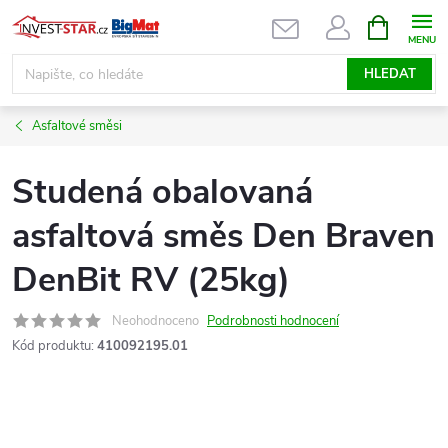
Přejít
NÁKUPNÍ
KOŠÍK
na
obsah
HLEDAT
Asfaltové směsi
Studená obalovaná
asfaltová směs Den Braven
DenBit RV (25kg)
Neohodnoceno
Podrobnosti hodnocení
Kód produktu:
410092195.01