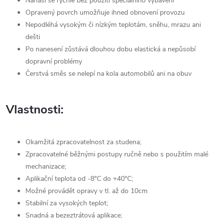
Nanáší se rychle bez použití speciálního vybavení
Opravený povrch umožňuje ihned obnovení provozu
Nepodléhá vysokým či nízkým teplotám, sněhu, mrazu ani
dešti
Po nanesení zůstává dlouhou dobu elastická a nepůsobí
dopravní problémy
Čerstvá směs se nelepí na kola automobilů ani na obuv
Vlastnosti:
Okamžitá zpracovatelnost za studena;
Zpracovatelné běžnými postupy ručně nebo s použitím malé
mechanizace;
Aplikační teplota od -8°C do +40°C;
Možné provádět opravy v tl. až do 10cm
Stabilní za vysokých teplot;
Snadná a bezeztrátová aplikace;