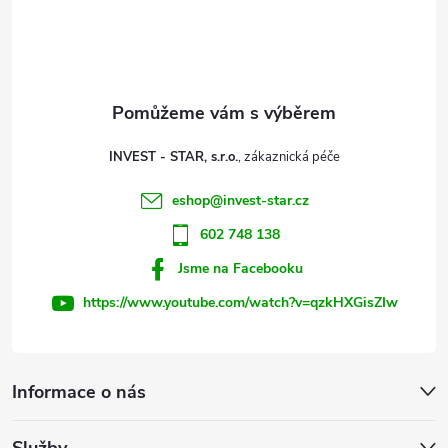
p
a
t
INVEST - STAR, s.r.o.
í
eshop
@
invest-star.cz
602 748 138
Jsme na Facebooku
https://www.youtube.com/watch?v=qzkHXGisZIw
Informace o nás
Služby