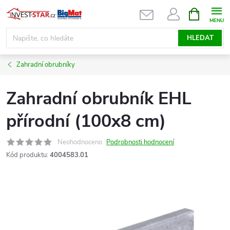
Přejít
NÁKUPNÍ
KOŠÍK
na
obsah
HLEDAT
Zahradní obrubníky
Zahradní obrubník EHL
přírodní (100x8 cm)
Neohodnoceno
Podrobnosti hodnocení
Kód produktu:
4004583.01