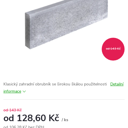
od 143 Kč
Klasický zahradní obrubník se širokou škálou použitelnosti
Detailní
informace
od 143 Kč
od
128,60 Kč
/ ks
od
106,28 Kč
bez DPH