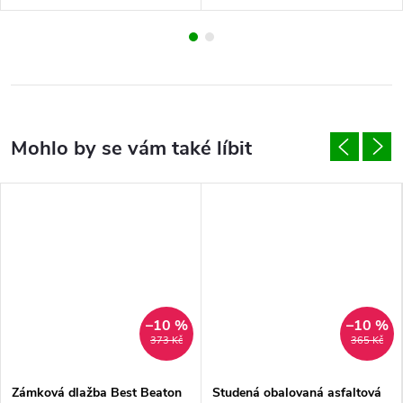
–10 %
–10 %
373 Kč
365 Kč
Zámková dlažba Best Beaton
Studená obalovaná asfaltová