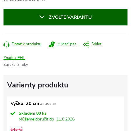
Měrná
cena:
ZVOLTE VARIANTU
Dotaz k produktu
Hlídací pes
Sdílet
Značka:
EHL
Záruka
:
2 roky
Výška: 20 cm
4004583.01
Skladem
80 ks
Můžeme doručit do
11.8.2026
143 Kč