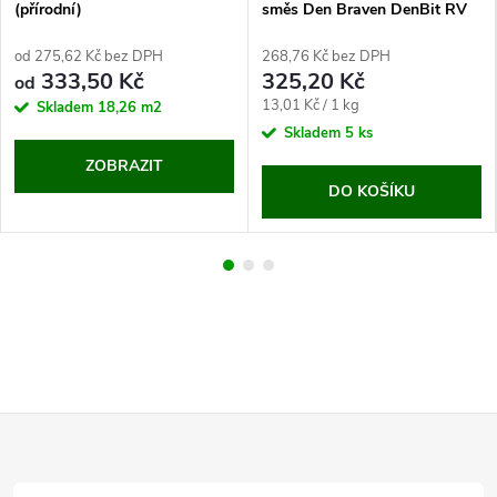
(přírodní)
směs Den Braven DenBit RV
(25kg)
od 275,62 Kč bez DPH
268,76 Kč bez DPH
333,50 Kč
325,20 Kč
od
Měrná
13,01 Kč / 1 kg
Skladem
18,26 m2
cena:
Skladem
5 ks
ZOBRAZIT
DO KOŠÍKU
Z
á