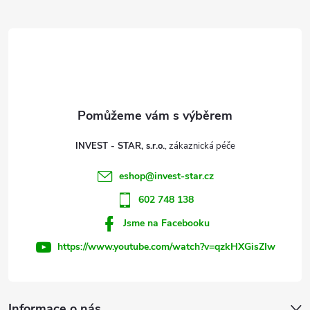
Z
á
p
a
t
INVEST - STAR, s.r.o.
í
eshop
@
invest-star.cz
602 748 138
Jsme na Facebooku
https://www.youtube.com/watch?v=qzkHXGisZIw
Informace o nás