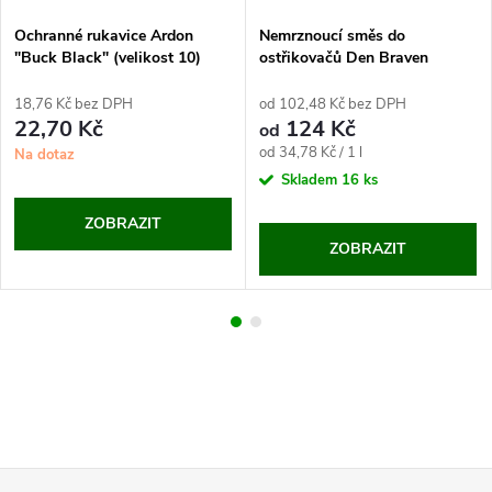
Ochranné rukavice Ardon
Nemrznoucí směs do
"Buck Black" (velikost 10)
ostřikovačů Den Braven
Tectane -30 °C
18,76 Kč bez DPH
od 102,48 Kč bez DPH
22,70 Kč
124 Kč
od
Měrná
od 34,78 Kč / 1 l
Na dotaz
cena:
Skladem
16 ks
ZOBRAZIT
ZOBRAZIT