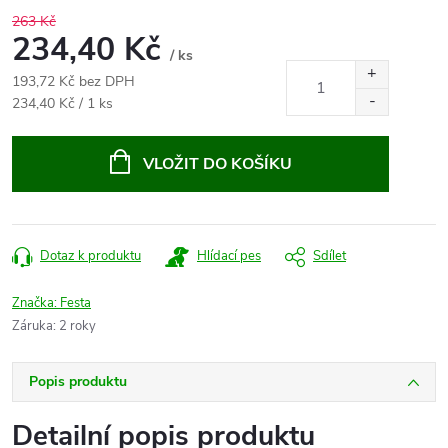
263 Kč
234,40 Kč
/ ks
193,72 Kč bez DPH
Měrná
234,40 Kč / 1 ks
cena:
VLOŽIT DO KOŠÍKU
Dotaz k produktu
Hlídací pes
Sdílet
Značka:
Festa
Záruka
:
2 roky
Popis produktu
Detailní popis produktu