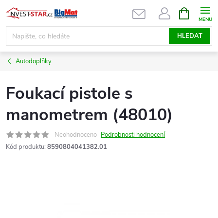
Přejít
NÁKUPNÍ
KOŠÍK
na
obsah
HLEDAT
Autodoplňky
Foukací pistole s
manometrem (48010)
Neohodnoceno
Podrobnosti hodnocení
Kód produktu:
8590804041382.01