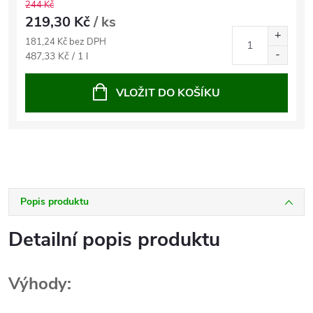
244 Kč
219,30 Kč
/ ks
181,24 Kč bez DPH
Měrná
487,33 Kč / 1 l
cena:
VLOŽIT DO KOŠÍKU
Popis produktu
Detailní popis produktu
Výhody: