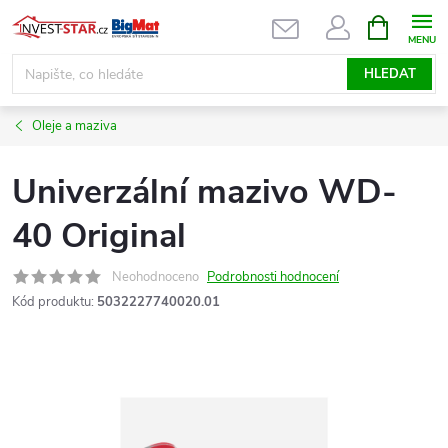
Přejít
NÁKUPNÍ
KOŠÍK
na
obsah
HLEDAT
Oleje a maziva
Univerzální mazivo WD-
40 Original
Neohodnoceno
Podrobnosti hodnocení
Kód produktu:
5032227740020.01