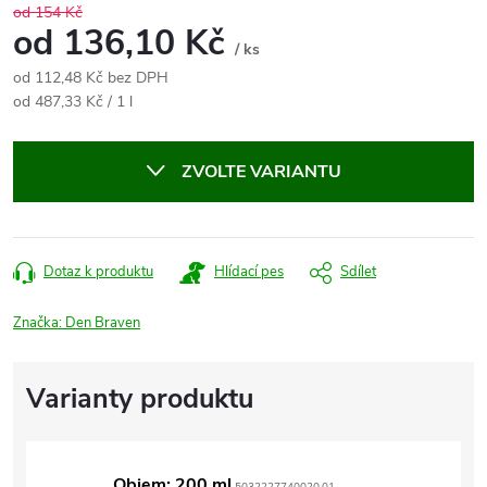
od 154 Kč
od
136,10 Kč
/ ks
od
112,48 Kč
bez DPH
Měrná
od 487,33 Kč / 1 l
cena:
ZVOLTE VARIANTU
Dotaz k produktu
Hlídací pes
Sdílet
Značka:
Den Braven
Objem: 200 ml