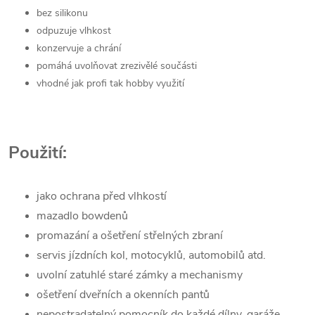
bez silikonu
odpuzuje vlhkost
konzervuje a chrání
pomáhá uvolňovat zrezivělé součásti
vhodné jak profi tak hobby využití
Použití:
jako ochrana před vlhkostí
mazadlo bowdenů
promazání a ošetření střelných zbraní
servis jízdních kol, motocyklů, automobilů atd.
uvolní zatuhlé staré zámky a mechanismy
ošetření dveřních a okenních pantů
nepostradatelný pomocník do každé dílny, garáže