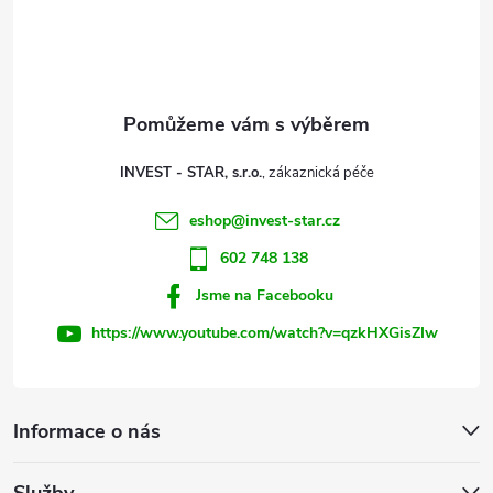
p
a
t
INVEST - STAR, s.r.o.
í
eshop
@
invest-star.cz
602 748 138
Jsme na Facebooku
https://www.youtube.com/watch?v=qzkHXGisZIw
Informace o nás
Služby