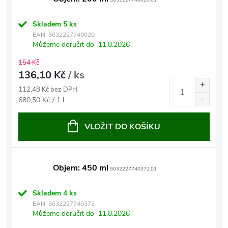
5032227740020.01
Skladem
5 ks
EAN:
5032227740020
Můžeme doručit do
11.8.2026
154 Kč
136,10 Kč
/ ks
112,48 Kč bez DPH
Měrná
680,50 Kč / 1 l
cena:
VLOŽIT DO KOŠÍKU
Objem: 450 ml
5032227740372.01
Skladem
4 ks
EAN:
5032227740372
Můžeme doručit do
11.8.2026