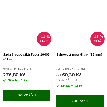
–11 %
–11 %
311 Kč
68 Kč
Sada šroubováků Festa 18403
Svinovací metr Giant (25 mm)
(6 ks)
228,76 Kč bez DPH
od 49,83 Kč bez DPH
276,80 Kč
60,30 Kč
od
Měrná
60,30 Kč / 1 ks
Skladem
1 ks
cena:
Skladem
13 ks
DO KOŠÍKU
ZOBRAZIT