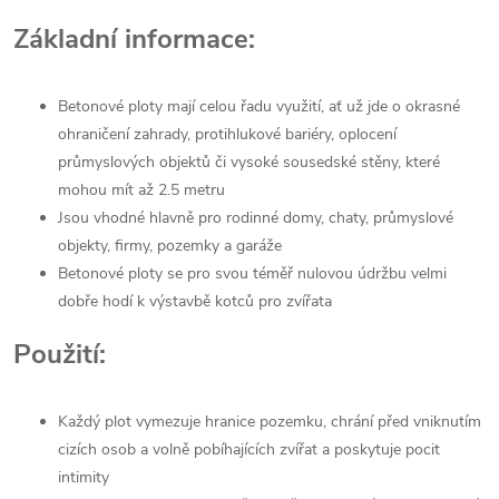
Základní informace:
Betonové ploty mají celou řadu využití, ať už jde o okrasné
ohraničení zahrady, protihlukové bariéry,
oplocení
průmyslových objektů
či vysoké sousedské stěny, které
mohou mít až 2.5 metru
Jsou vhodné hlavně pro rodinné domy, chaty, průmyslové
objekty, firmy, pozemky a garáže
Betonové ploty se pro svou téměř nulovou údržbu velmi
dobře hodí k výstavbě kotců pro zvířata
Použití:
Každý plot vymezuje hranice pozemku, chrání před vniknutím
cizích osob a volně pobíhajících zvířat a poskytuje pocit
intimity