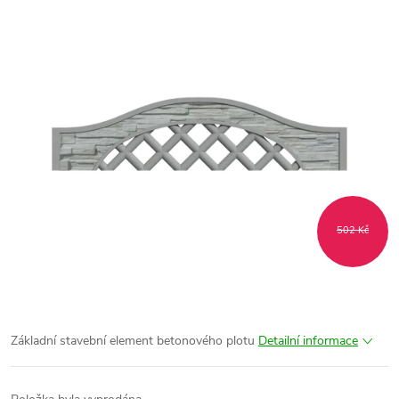
502 Kč
Základní stavební element betonového plotu
Detailní informace