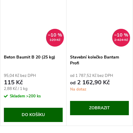
–10 %
–10 %
129 Kč
2 424 Kč
Beton Baumit B 20 (25 kg)
Stavební kolečko Bantam
Profi
95,04 Kč bez DPH
od 1 787,52 Kč bez DPH
115 Kč
2 162,90 Kč
od
Měrná
2,88 Kč / 1 kg
Na dotaz
cena:
Skladem
>200 ks
ZOBRAZIT
DO KOŠÍKU