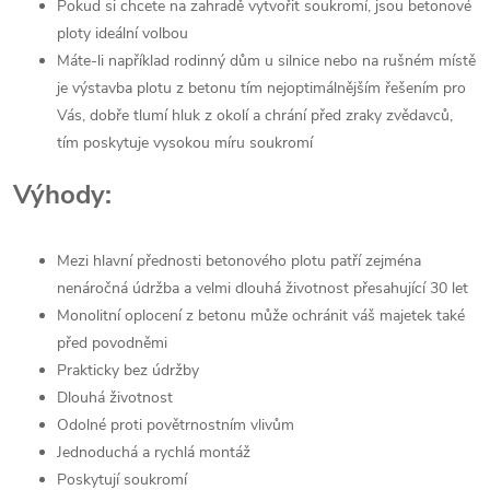
Pokud si chcete na zahradě vytvořit soukromí, jsou betonové
ploty ideální volbou
Máte-li například rodinný dům u silnice nebo na rušném místě
je výstavba plotu z betonu tím nejoptimálnějším řešením pro
Vás, dobře tlumí hluk z okolí a chrání před zraky zvědavců,
tím poskytuje vysokou míru soukromí
Výhody:
Mezi hlavní přednosti betonového plotu patří zejména
nenáročná údržba a velmi dlouhá životnost přesahující 30 let
Monolitní oplocení z betonu může ochránit váš majetek také
před povodněmi
Prakticky bez údržby
Dlouhá životnost
Odolné proti povětrnostním vlivům
Jednoduchá a rychlá montáž
Poskytují soukromí