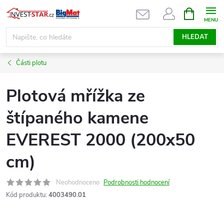
Přejít
NÁKUPNÍ
KOŠÍK
na
obsah
HLEDAT
Části plotu
Plotová mřížka ze
štípaného kamene
EVEREST 2000 (200x50
cm)
Neohodnoceno
Podrobnosti hodnocení
Kód produktu:
4003490.01