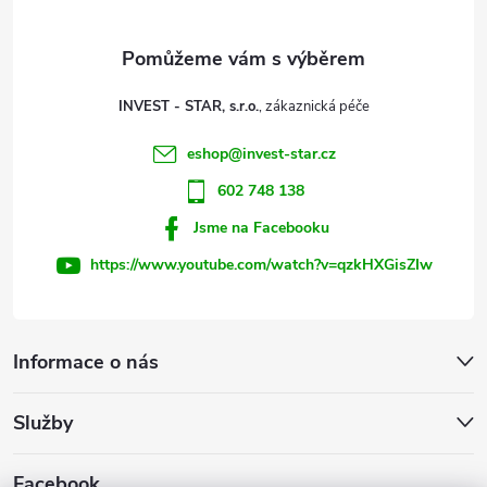
a
t
INVEST - STAR, s.r.o.
í
eshop
@
invest-star.cz
602 748 138
Jsme na Facebooku
https://www.youtube.com/watch?v=qzkHXGisZIw
Informace o nás
Služby
Facebook