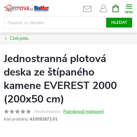
Přejít
NÁKUPNÍ
KOŠÍK
na
obsah
HLEDAT
Části plotu
Jednostranná plotová
deska ze štípaného
kamene EVEREST 2000
(200x50 cm)
Neohodnoceno
Podrobnosti hodnocení
Kód produktu:
410091872.01