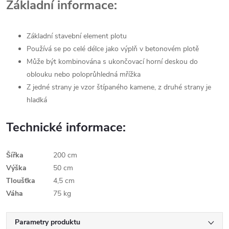
Základní informace:
Základní stavební element plotu
Používá se po celé délce jako výplň v betonovém plotě
Může být kombinována s ukončovací horní deskou do
oblouku nebo poloprůhledná mřížka
Z jedné strany je vzor štípaného kamene, z druhé strany je
hladká
Technické informace:
Šířka
200 cm
Výška
50 cm
Tloušťka
4,5 cm
Váha
75 kg
Parametry produktu