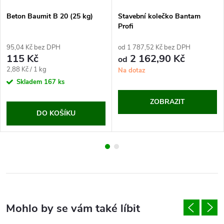
Beton Baumit B 20 (25 kg)
Stavební kolečko Bantam
Profi
95,04 Kč bez DPH
od 1 787,52 Kč bez DPH
115 Kč
2 162,90 Kč
od
Měrná
2,88 Kč / 1 kg
Na dotaz
cena:
Skladem
167 ks
ZOBRAZIT
DO KOŠÍKU