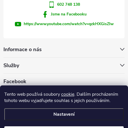
602 748 138
Jsme na Facebooku
https://www.youtube.com/watch?v=qzkHXGisZIw
Informace o nás
Služby
Facebook
Tento web používá soubory
cookie
. Dalším procházením
tohoto webu vyjadřujete souhlas s jejich používáním.
Firemní web
Nastavení
Copyright 2026
INVEST - STAR, s.r.o.
. Všechna práva vyhrazena.