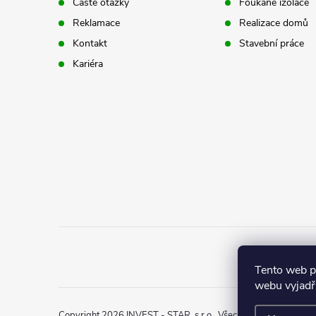
Časté otázky
Foukané izolace
p
t
Reklamace
Realizace domů
r
Kontakt
Stavební práce
í
Kariéra
v
k
y
v
ý
p
i
s
Tento web 
webu vyjadřu
u
Copyright 2026
INVEST - STAR, s.r.o.
. Všechna práva vyhraze