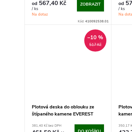
o
567,40 Kč
57
od
od
ZOBRAZIT
u
/ ks
/ ks
Na dotaz
Na dot
d
Kód:
410092538.01
k
u
–10 %
t
k
517 Kč
ů
t
ů
Plotová deska do oblouku ze
Ploto
štípaného kamene EVEREST
kamen
2000 (200x50 cm)
cm)
381,40 Kč bez DPH
350,17 
DO KOŠÍKU