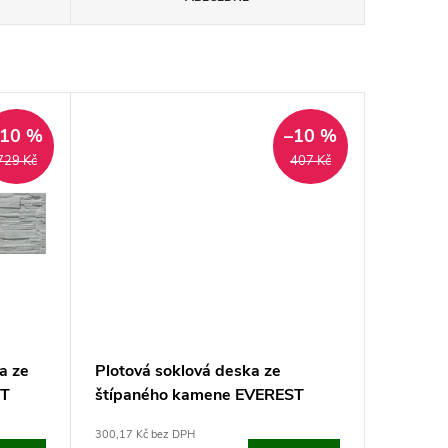
–10 %
–10 %
729 Kč
407 Kč
a ze
Plotová soklová deska ze
ST
štípaného kamene EVEREST
2000 (200x25 cm)
300,17 Kč bez DPH