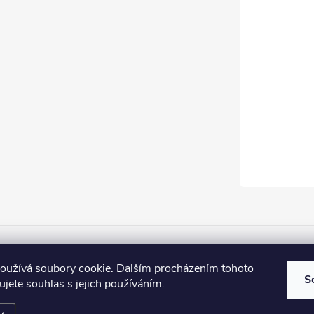
Firemní web
používá soubory
cookie
. Dalším procházením tohoto
S
jete souhlas s jejich používáním.
na.