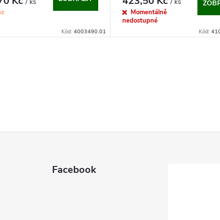
70 Kč
423,50 Kč
/ ks
/ ks
ZOBR
az
Momentálně
nedostupné
Kód:
4003490.01
Kód:
41
Facebook