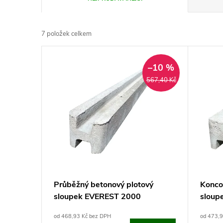
a
7
položek celkem
z
V
e
–10 %
ý
567,40 Kč
n
p
í
i
p
s
r
p
Průběžný betonový plotový
Konco
o
sloupek EVEREST 2000
sloup
r
d
od 468,93 Kč bez DPH
od 473,