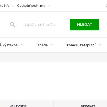
va info
Obchodní podmínky
Reklamace
Časté otázky
Ko
HLEDAT
á výstavba
Fasáda
Izolace, zateplení
NEJLEVNĚJŠÍ
NEJDRAŽŠÍ