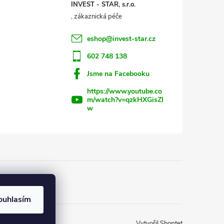
INVEST - STAR, s.r.o.
eshop
@
invest-star.cz
602 748 138
Jsme na Facebooku
https://www.youtube.co
m/watch?v=qzkHXGisZI
w
ouhlasím
Vytvořil Shoptet