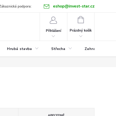
eshop@invest-star.cz
ntakt
Zákaznická podpora:
NÁKUPNÍ
KOŠÍK
Prázdný košík
Přihlášení
Hrubá stavba
Střecha
Zahrada
ABECEDNĚ