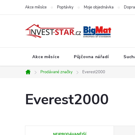
Přejít
Akce měsíce
Poptávky
Moje objednávka
Dopra
na
obsah
Akce měsíce
Půjčovna nářadí
Such
Prodávané značky
Everest2000
Domů
Everest2000
Ř
NEJPRODÁVANĚJŠÍ