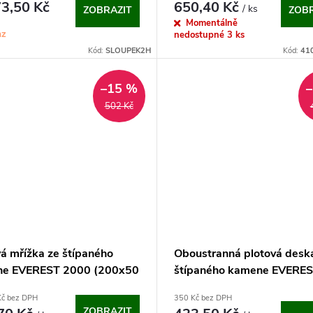
3,50 Kč
650,40 Kč
/ ks
ZOBRAZIT
ZOBR
Momentálně
az
nedostupné
3 ks
Kód:
SLOUPEK2H
Kód:
41
–15 %
502 Kč
vá mřížka ze štípaného
Oboustranná plotová desk
e EVEREST 2000 (200x50
štípaného kamene EVERE
2000 (200x50 cm)
Kč bez DPH
350 Kč bez DPH
ZOBRAZIT