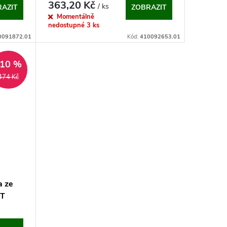
363,20 Kč
/ ks
AZIT
ZOBRAZIT
Momentálně
nedostupné
3 ks
0091872.01
Kód:
410092653.01
–10 %
474 Kč
a ze
ST