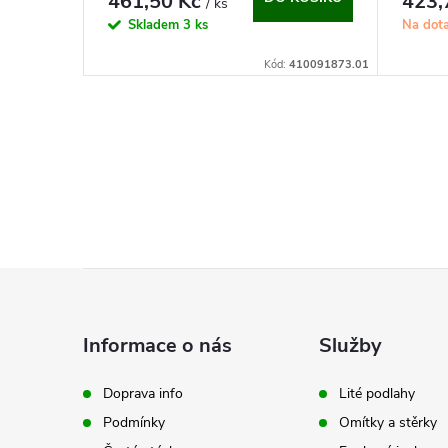
461,50 Kč
423,
/ ks
Skladem
3 ks
Na dot
Kód:
410091873.01
O
v
l
á
Z
d
á
a
Informace o nás
Služby
p
c
Doprava info
Lité podlahy
í
Podmínky
Omítky a stěrky
a