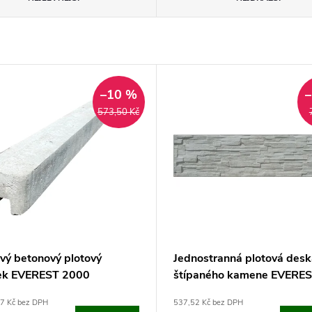
–10 %
573,50 Kč
vý betonový plotový
Jednostranná plotová desk
ek EVEREST 2000
štípaného kamene EVERE
2000 (200x50 cm)
97 Kč bez DPH
537,52 Kč bez DPH