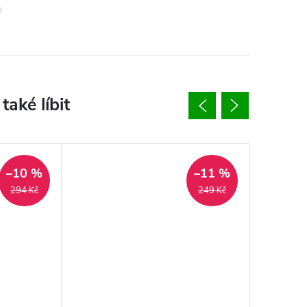
–10 %
–11 %
294 Kč
249 Kč