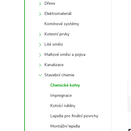
e
Dřevo
Elektromateriál
l
Komínové systémy
Kotevní prvky
Lité směsi
Maltové směsi a pojiva
Kanalizace
Stavební chemie
Chemické kotvy
Impregnace
Kotvící nátěry
Lepidla pro finální povrchy
Montážní lepidla