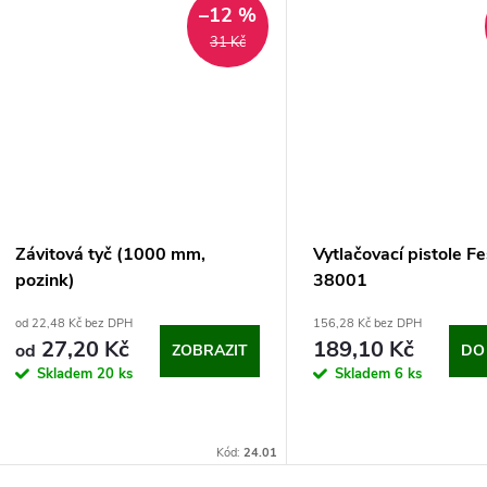
–12 %
31 Kč
Závitová tyč (1000 mm,
Vytlačovací pistole F
pozink)
38001
od 22,48 Kč bez DPH
156,28 Kč bez DPH
27,20 Kč
189,10 Kč
od
ZOBRAZIT
DO
Skladem
20 ks
Skladem
6 ks
Kód:
24.01