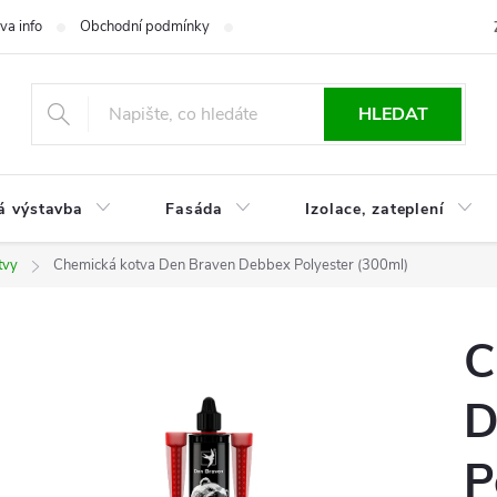
va info
Obchodní podmínky
Reklamace
Časté otázky
Ko
HLEDAT
á výstavba
Fasáda
Izolace, zateplení
tvy
Chemická kotva Den Braven Debbex Polyester (300ml)
C
D
P