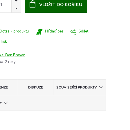
VLOŽIT DO KOŠÍKU
Dotaz k produktu
Hlídací pes
Sdílet
Tisk
ka:
Den Braven
ka
:
2 roky
ENZE
DISKUZE
SOUVISEJÍCÍ PRODUKTY
Y