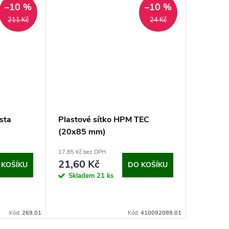
–10 %
–10 %
211 Kč
24 Kč
esta
Plastové sítko HPM TEC
Plastov
(20x85 mm)
(16x13
17,85 Kč bez DPH
20 Kč bez 
21,60 Kč
24,20
 KOŠÍKU
DO KOŠÍKU
Skladem
21 ks
Sklad
Kód:
269.01
Kód:
410092089.01