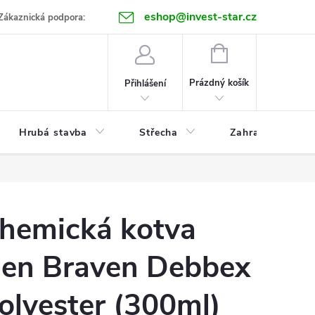
eshop@invest-star.cz
ntakt
Zákaznická podpora:
NÁKUPNÍ
KOŠÍK
Prázdný košík
Přihlášení
Hrubá stavba
Střecha
Zahrada
hemická kotva
en Braven Debbex
olyester (300ml)