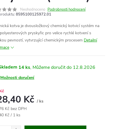
Neohodnoceno
Podrobnosti hodnocení
produktu:
8595100125972.01
ická kotva je dvousložkový chemický kotvicí systém na
 polyesterových pryskyřic pro velice rychlé kotvení s
kou pevností, vytvrzující chemickým procesem
Detailní
rmace
Skladem
14 ks
12.8.2026
Možnosti doručení
Kč
28,40 Kč
/ ks
76 Kč bez DPH
ná
40 Kč / 1 ks
: