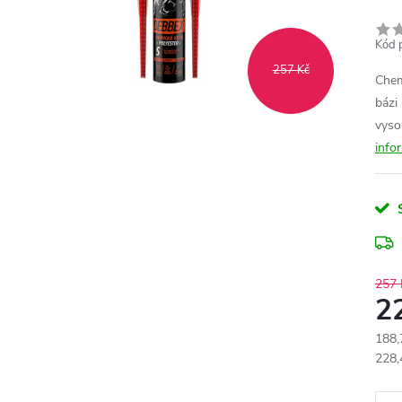
Kód 
257 Kč
Chem
bázi
vyso
info
257 
2
188,
Měr
228,
cena