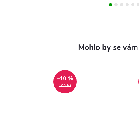
–10 %
193 Kč