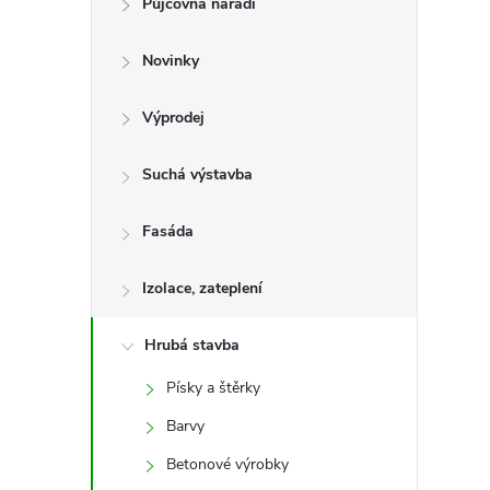
Půjčovna nářadí
t
Novinky
r
a
Výprodej
n
Suchá výstavba
n
Fasáda
í
Izolace, zateplení
p
Hrubá stavba
Písky a štěrky
a
Barvy
n
Betonové výrobky