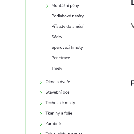
Montážní pěny
Podlahové nátěry
V
Přísady do směsí
Sádry
Spárovací hmoty
Penetrace
Tmely
P
Okna a dveře
Stavební ocel
Technické malty
Tkaniny a folie
Zárubně