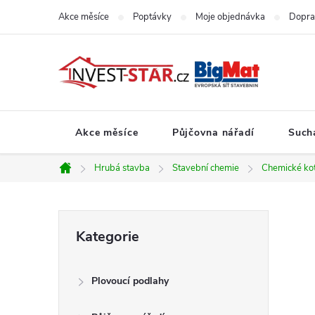
Přejít
Akce měsíce
Poptávky
Moje objednávka
Dopra
na
obsah
Akce měsíce
Půjčovna nářadí
Such
Hrubá stavba
Stavební chemie
Chemické ko
Domů
P
Přeskočit
Kategorie
kategorie
o
Plovoucí podlahy
s