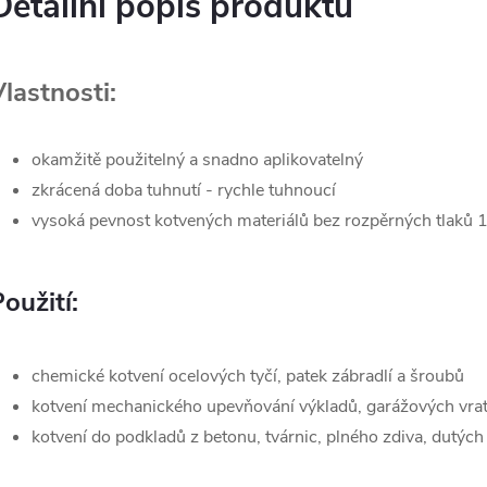
Detailní popis produktu
lastnosti:
okamžitě použitelný a snadno aplikovatelný
zkrácená doba tuhnutí - rychle tuhnoucí
vysoká pevnost kotvených materiálů bez rozpěrných tlaků
oužití:
chemické kotvení ocelových tyčí, patek zábradlí a šroubů
kotvení mechanického upevňování výkladů, garážových vrat,
kotvení do podkladů z betonu, tvárnic, plného zdiva, dutých