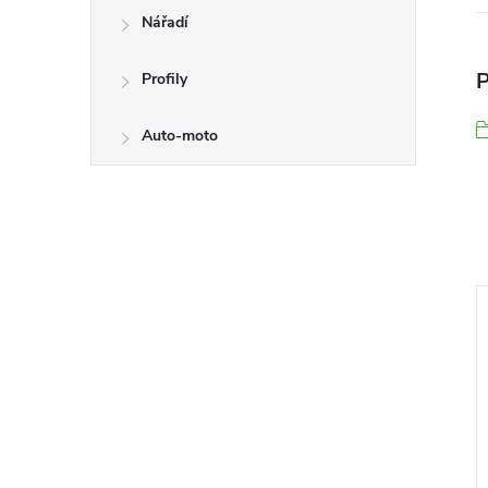
Nářadí
P
Profily
Auto-moto
–10 %
–10 %
225 Kč
294 Kč