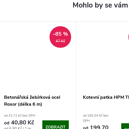
–85 %
47 Kč
Betonářská žebírková ocel
Kotevní patka HPM T
Roxor (délka 6 m)
od 33,72 Kč bez DPH
od 165,04 Kč bez
40,80 Kč
DPH
od
199,70
ZOBRAZIT
od
Měrná
od 6,80 Kč / 1 m