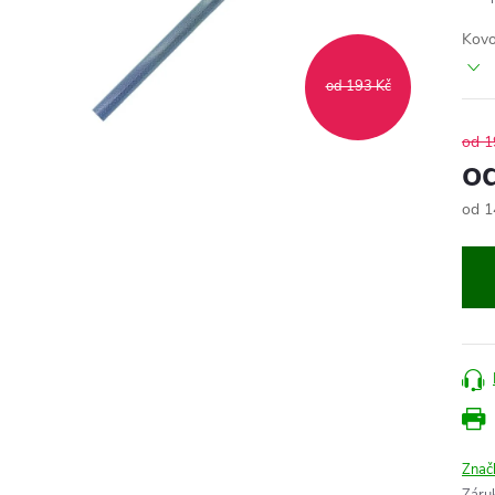
Kovo
od 193 Kč
od 1
o
od
1
Měr
cena
Znač