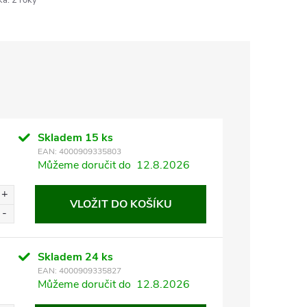
ka
:
2 roky
Skladem
15 ks
EAN:
4000909335803
Můžeme doručit do
12.8.2026
VLOŽIT DO KOŠÍKU
Skladem
24 ks
EAN:
4000909335827
Můžeme doručit do
12.8.2026