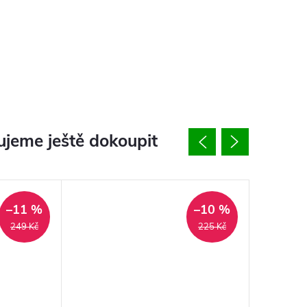
jeme ještě dokoupit
–11 %
–10 %
249 Kč
225 Kč