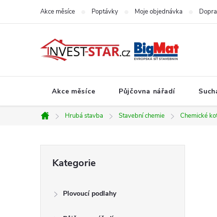
Přejít
Akce měsíce
Poptávky
Moje objednávka
Dopra
na
obsah
Akce měsíce
Půjčovna nářadí
Such
Hrubá stavba
Stavební chemie
Chemické ko
Domů
P
Přeskočit
Kategorie
kategorie
o
Plovoucí podlahy
s