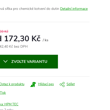
vá síťka pro chemické kotvení do dutin
Detailní informace
93 Kč
d
172,30 Kč
/ ks
42,40 Kč
bez DPH
ná
:
ZVOLTE VARIANTU
Dotaz k produktu
Hlídací pes
Sdílet
Tisk
ka:
HPM TEC