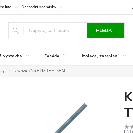
va info
Obchodní podmínky
Reklamace
Časté otázky
Ko
HLEDAT
á výstavba
Fasáda
Izolace, zateplení
tvy
Kovová síťka HPM TVM-SHM
K
T
Kód 