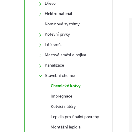
e
Dřevo
Elektromateriál
l
Komínové systémy
Kotevní prvky
Lité směsi
Maltové směsi a pojiva
Kanalizace
Stavební chemie
Chemické kotvy
Impregnace
Kotvící nátěry
Lepidla pro finální povrchy
Montážní lepidla