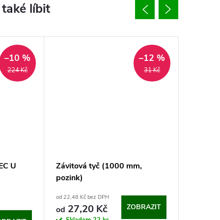
–10 %
–12 %
224 Kč
31 Kč
EC U
Závitová tyč (1000 mm,
Chemick
pozink)
Debbex 
od 22,48 Kč bez DPH
188,76 Kč 
27,20 Kč
ZOBRAZIT
228,4
od
Měrná
228,40 Kč 