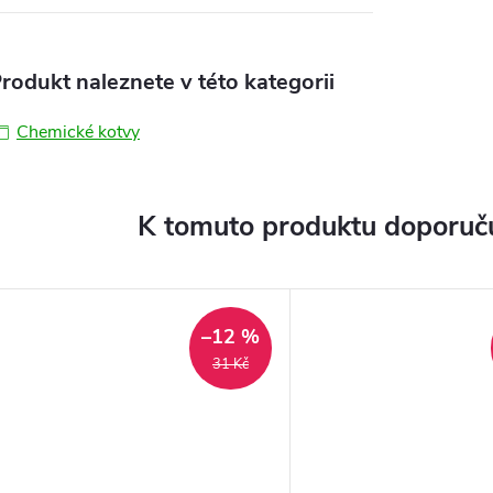
rodukt naleznete v této kategorii
Chemické kotvy
K tomuto produktu doporuču
–12 %
31 Kč