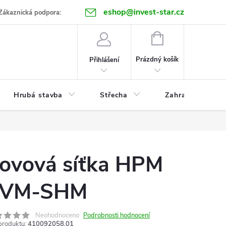
eshop@invest-star.cz
ntakt
Zákaznická podpora:
NÁKUPNÍ
KOŠÍK
Prázdný košík
Přihlášení
Hrubá stavba
Střecha
Zahrada
ovová síťka HPM
VM-SHM
Neohodnoceno
Podrobnosti hodnocení
produktu:
410092058.01