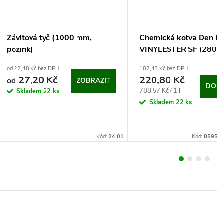
Závitová tyč (1000 mm,
Chemická kotva Den 
pozink)
VINYLESTER SF (280
od 22,48 Kč bez DPH
182,48 Kč bez DPH
27,20 Kč
220,80 Kč
od
ZOBRAZIT
DO
Měrná
788,57 Kč / 1 l
Skladem
22 ks
cena:
Skladem
22 ks
Kód:
24.01
Kód:
8595