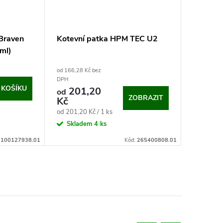
Braven
Kotevní patka HPM TEC U2
Vytlačov
ml)
chemick
od 166,28 Kč bez
217,27 Kč 
262,9
DPH
 KOŠÍKU
201,20
od
Měrná
262,90 Kč 
ZOBRAZIT
Kč
cena:
Na dotaz
Měrná
od 201,20 Kč / 1 ks
cena:
Skladem
4 ks
100127938.01
Kód:
265400808.01