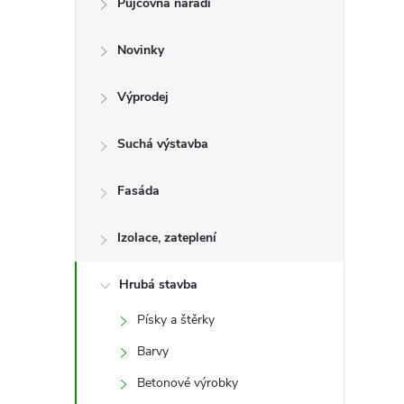
Půjčovna nářadí
t
Novinky
r
a
Výprodej
n
Suchá výstavba
n
Fasáda
í
Izolace, zateplení
p
Hrubá stavba
Písky a štěrky
a
Barvy
n
Betonové výrobky