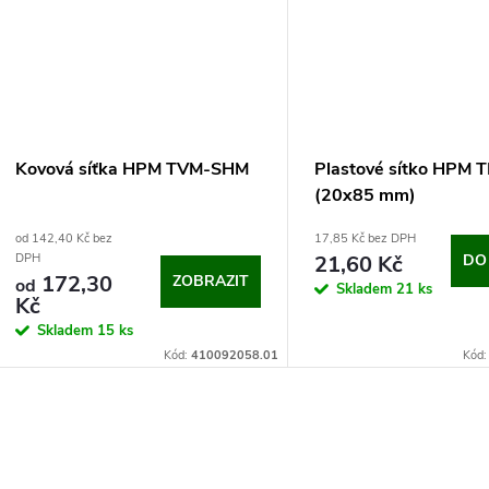
Kovová síťka HPM TVM-SHM
Plastové sítko HPM 
(20x85 mm)
od 142,40 Kč bez
17,85 Kč bez DPH
21,60 Kč
DO
DPH
172,30
ZOBRAZIT
od
Skladem
21 ks
Kč
Skladem
15 ks
Kód:
410092058.01
Kód