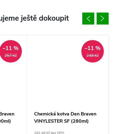
jeme ještě dokoupit
–11 %
–11 %
257 Kč
249 Kč
Braven
Chemická kotva Den Braven
Chemick
00ml)
VINYLESTER SF (280ml)
Braven 
182,48 Kč bez DPH
200 Kč bez