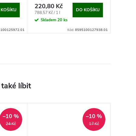
220,80 Kč
242 K
 KOŠÍKU
DO KOŠÍKU
Měrná
Měrná
788,57 Kč / 1 l
806,67 Kč 
cena:
cena:
Skladem
20 ks
Na dotaz
100125972.01
Kód:
8595100127938.01
–10 %
–10 %
24 Kč
17 Kč