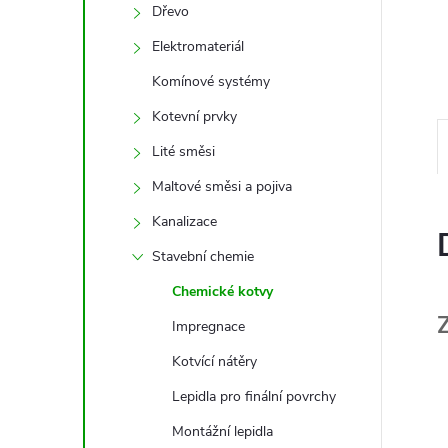
e
Dřevo
Elektromateriál
l
Komínové systémy
Kotevní prvky
Lité směsi
Maltové směsi a pojiva
Kanalizace
Stavební chemie
Chemické kotvy
Impregnace
Kotvící nátěry
Lepidla pro finální povrchy
Montážní lepidla