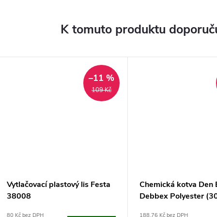
K tomuto produktu doporuču
–11 %
109 Kč
Vytlačovací plastový lis Festa
Chemická kotva Den 
38008
Debbex Polyester (3
80 Kč bez DPH
188,76 Kč bez DPH