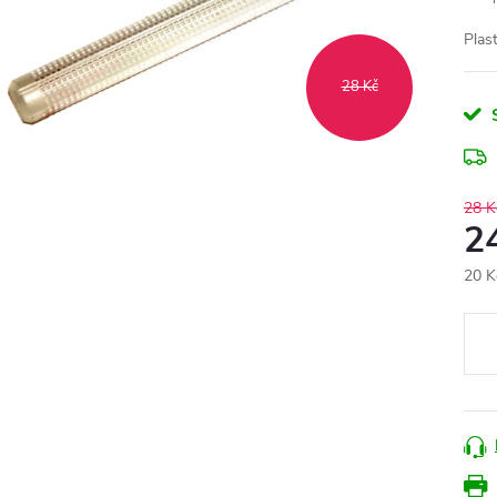
Plas
28 Kč
28 K
2
20 K
Měr
cena