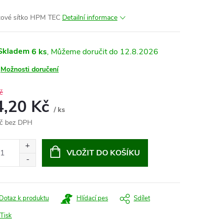
tové sítko HPM TEC
Detailní informace
Skladem
6 ks
12.8.2026
Možnosti doručení
č
4,20 Kč
/ ks
č bez DPH
ná
:
VLOŽIT DO KOŠÍKU
Dotaz k produktu
Hlídací pes
Sdílet
Tisk