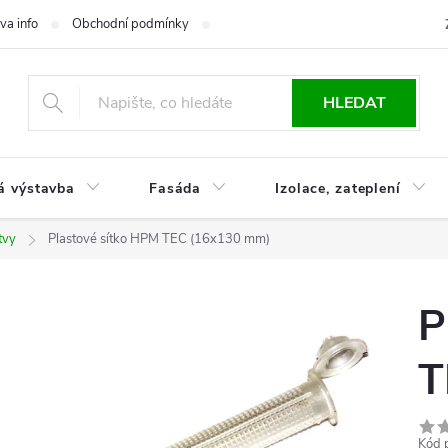
va info
Obchodní podmínky
Reklamace
Časté otázky
Ko
HLEDAT
á výstavba
Fasáda
Izolace, zateplení
tvy
Plastové sítko HPM TEC (16x130 mm)
P
T
Kód 