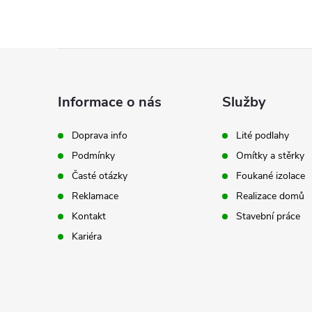
Z
á
Informace o nás
Služby
p
Doprava info
Lité podlahy
Podmínky
Omítky a stěrky
a
Časté otázky
Foukané izolace
t
Reklamace
Realizace domů
Kontakt
Stavební práce
í
Kariéra