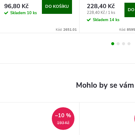
96,80 Kč
228,40 Kč
DO KOŠÍKU
DO
Měrná
228,40 Kč / 1 ks
Skladem
10 ks
cena:
Skladem
14 ks
Kód:
2651.01
Kód:
8595
–10 %
193 Kč