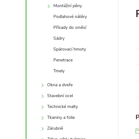
Montážní pěny
Podlahové nátěry
Přísady do směsí
Sádry
Spárovací hmoty
Penetrace
Tmely
Okna a dveře
Stavební ocel
Technické malty
P
Tkaniny a folie
Zárubně