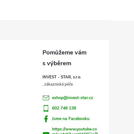
INVEST - STAR, s.r.o.
eshop
@
invest-star.cz
602 748 138
Jsme na Facebooku
https://www.youtube.co