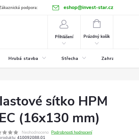
eshop@invest-star.cz
ntakt
Zákaznická podpora:
NÁKUPNÍ
KOŠÍK
Prázdný košík
Přihlášení
Hrubá stavba
Střecha
Zahrada
lastové sítko HPM
EC (16x130 mm)
Neohodnoceno
Podrobnosti hodnocení
produktu:
410092088.01