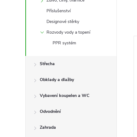
Zdivo, cihly, tvárnice
Příslušenství
Designové stěrky
Rozvody vody a topení
PPR systém
–11 %
–10 %
249 Kč
271 Kč
Střecha
Obklady a dlažby
Vybavení koupelen a WC
Odvodnění
otva Den Braven
Chemická kotva Arctic Den
R SF (280ml)
Braven (300ml)
Zahrada
DPH
200 Kč bez DPH