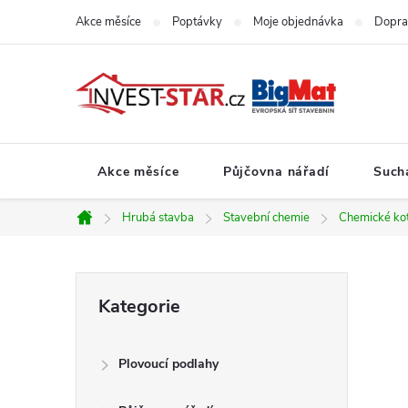
Přejít
Akce měsíce
Poptávky
Moje objednávka
Dopra
na
obsah
Akce měsíce
Půjčovna nářadí
Such
Hrubá stavba
Stavební chemie
Chemické ko
Domů
P
Přeskočit
Kategorie
kategorie
o
Plovoucí podlahy
s