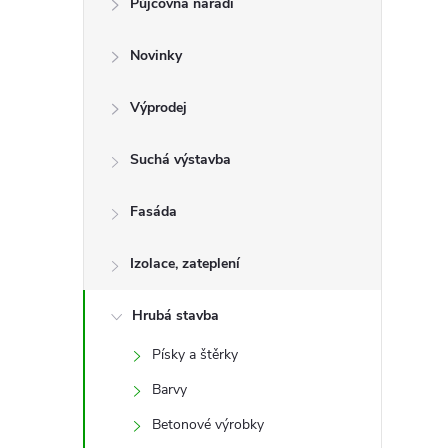
Půjčovna nářadí
t
Novinky
r
a
Výprodej
n
Suchá výstavba
n
Fasáda
í
Izolace, zateplení
p
Hrubá stavba
Písky a štěrky
a
Barvy
n
Betonové výrobky