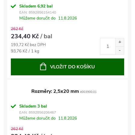
Skladem
6,92 bal
EAN:
8592856154140
Můžeme doručit do
11.8.2026
262 Kč
234,40 Kč
/ bal
193,72 Kč bez DPH
Měrná
93,76 Kč / 1 kg
cena:
VLOŽIT DO KOŠÍKU
Rozměry: 2,5x20 mm
4003900.01
Skladem
3 bal
EAN:
8592856206467
Můžeme doručit do
11.8.2026
262 Kč