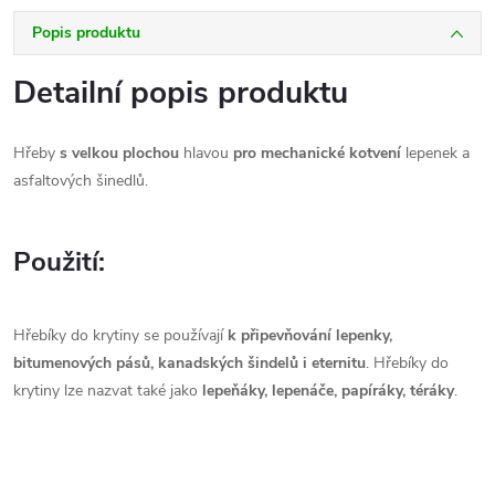
Popis produktu
Detailní popis produktu
Hřeby
s velkou plochou
hlavou
pro mechanické kotvení
lepenek a
asfaltových šinedlů.
Použití:
Hřebíky do krytiny se používají
k připevňování lepenky,
bitumenových pásů, kanadských šindelů i eternitu
. Hřebíky do
krytiny lze nazvat také jako
lepeňáky, lepenáče, papíráky, téráky
.