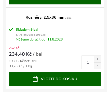
Rozměry: 2,5x36 mm
33.01
Skladem
9 bal
EAN:
8592856196935
Můžeme doručit do
11.8.2026
262 Kč
234,40 Kč
/ bal
193,72 Kč bez DPH
Měrná
93,76 Kč / 1 kg
cena:
VLOŽIT DO KOŠÍKU