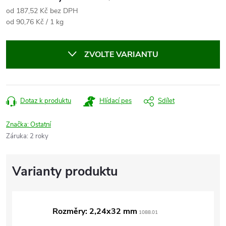
od
187,52 Kč
bez DPH
Měrná
od 90,76 Kč / 1 kg
cena:
ZVOLTE VARIANTU
Dotaz k produktu
Hlídací pes
Sdílet
Značka:
Ostatní
Záruka
:
2 roky
Rozměry: 2,24x32 mm
1088.01