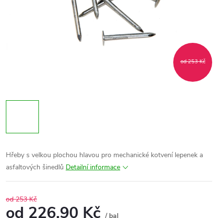
od 253 Kč
Hřeby s velkou plochou hlavou pro mechanické kotvení lepenek a
asfaltových šinedlů
Detailní informace
od 253 Kč
od
226,90 Kč
/ bal