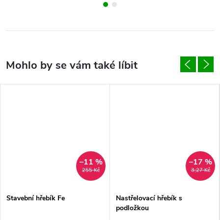
–11 %
–17 %
255 Kč
3,27 Kč
Stavební hřebík Fe
Nastřelovací hřebík s
podložkou