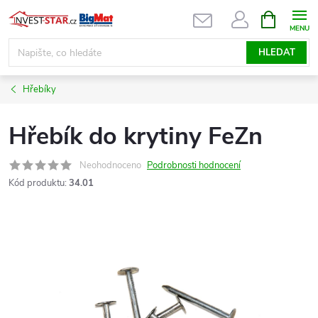
Přejít
NÁKUPNÍ
KOŠÍK
na
obsah
HLEDAT
Hřebíky
Hřebík do krytiny FeZn
Neohodnoceno
Podrobnosti hodnocení
Kód produktu:
34.01