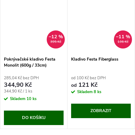
–12 %
–11 %
395 Kč
136 Kč
Pokrývačské kladivo Festa
Kladivo Festa Fiberglass
Monolit (600g / 33cm)
285,04 Kč bez DPH
od 100 Kč bez DPH
344,90 Kč
121 Kč
od
Měrná
344,90 Kč / 1 ks
Skladem
8 ks
cena:
Skladem
10 ks
ZOBRAZIT
DO KOŠÍKU