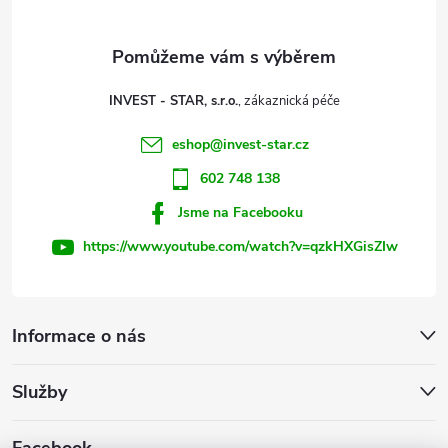
a
t
INVEST - STAR, s.r.o.
í
eshop
@
invest-star.cz
602 748 138
Jsme na Facebooku
https://www.youtube.com/watch?v=qzkHXGisZIw
Informace o nás
Služby