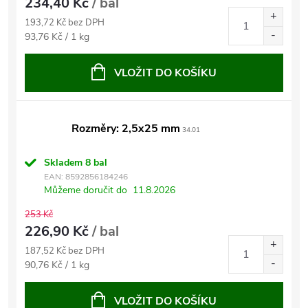
234,40 Kč
/ bal
193,72 Kč bez DPH
Měrná
93,76 Kč / 1 kg
cena:
VLOŽIT DO KOŠÍKU
Rozměry: 2,5x25 mm
34.01
Skladem
8 bal
EAN:
8592856184246
Můžeme doručit do
11.8.2026
253 Kč
226,90 Kč
/ bal
187,52 Kč bez DPH
Měrná
90,76 Kč / 1 kg
cena:
VLOŽIT DO KOŠÍKU