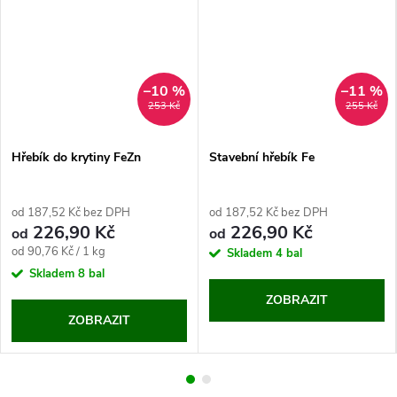
–10 %
–11 %
253 Kč
255 Kč
Hřebík do krytiny FeZn
Stavební hřebík Fe
od 187,52 Kč bez DPH
od 187,52 Kč bez DPH
226,90 Kč
226,90 Kč
od
od
Měrná
od 90,76 Kč / 1 kg
Skladem
4 bal
cena:
Skladem
8 bal
ZOBRAZIT
ZOBRAZIT