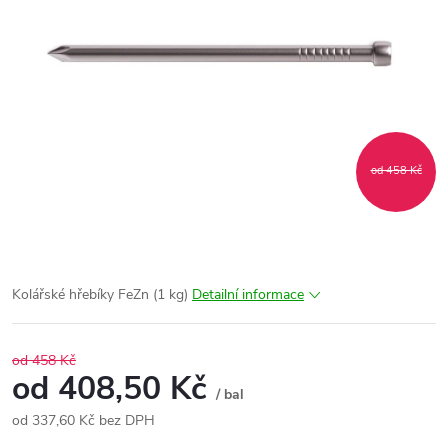
od 458 Kč
Kolářské hřebíky FeZn (1 kg)
Detailní informace
od 458 Kč
od
408,50 Kč
/ bal
od
337,60 Kč
bez DPH
Měrná