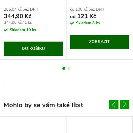
285,04 Kč bez DPH
od 100 Kč bez DPH
344,90 Kč
121 Kč
od
Měrná
344,90 Kč / 1 ks
Skladem
8 ks
cena:
Skladem
10 ks
ZOBRAZIT
DO KOŠÍKU