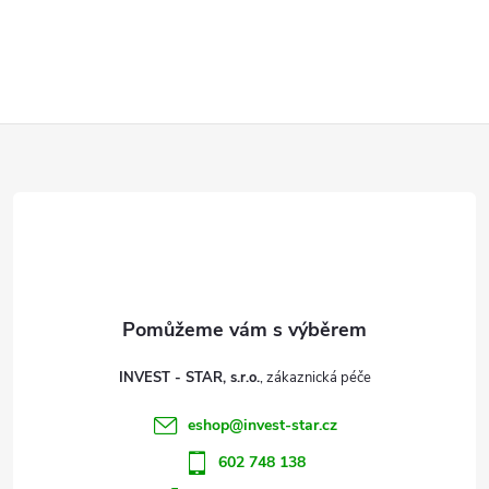
Z
á
p
a
t
INVEST - STAR, s.r.o.
í
eshop
@
invest-star.cz
602 748 138