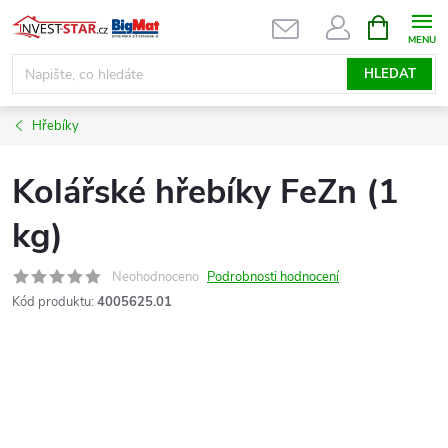
Přejít
NÁKUPNÍ
KOŠÍK
na
obsah
HLEDAT
Hřebíky
Kolářské hřebíky FeZn (1
kg)
Neohodnoceno
Podrobnosti hodnocení
Kód produktu:
4005625.01