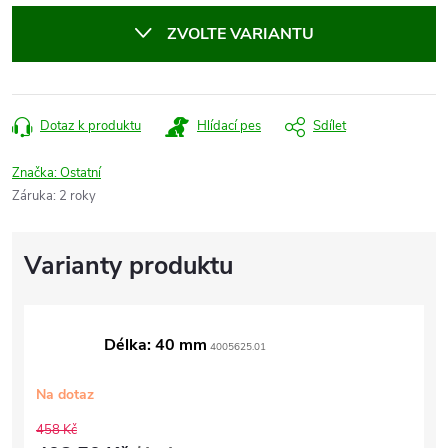
cena:
ZVOLTE VARIANTU
Dotaz k produktu
Hlídací pes
Sdílet
Značka:
Ostatní
Záruka
:
2 roky
Délka: 40 mm
4005625.01
Na dotaz
458 Kč