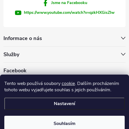
Jsme na Facebooku
https://www.youtube.com/watch?v=qzkHXGisZIw
Informace o nás
Služby
Facebook
Tento web používá soubory
cookie
. Dalším procházením
tohoto webu vyjadřujete souhlas s jejich používáním.
Firemní web
Nastavení
Copyright 2026
INVEST - STAR, s.r.o.
. Všechna práva vyhrazena.
Souhlasím
Vytvořil Shoptet