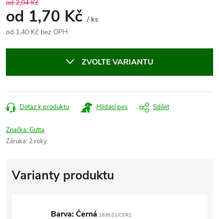
od 2,04 Kč
od
1,70 Kč
/ ks
od
1,40 Kč
bez DPH
Měrná
cena:
ZVOLTE VARIANTU
Dotaz k produktu
Hlídací pes
Sdílet
Značka:
Gutta
Záruka
:
2 roky
Barva: Černá
1836.01/CER2