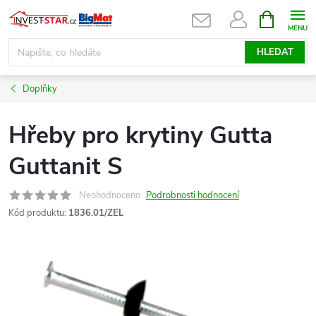
Přejít
NÁKUPNÍ
KOŠÍK
na
obsah
HLEDAT
Doplňky
Hřeby pro krytiny Gutta
Guttanit S
Neohodnoceno
Podrobnosti hodnocení
Kód produktu:
1836.01/ZEL