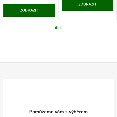
ZOBRAZIT
ZOBRAZIT
Z
á
p
a