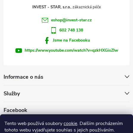
t
INVEST - STAR, s.r.o.
í
eshop
@
invest-star.cz
602 748 138
Jsme na Facebooku
https://www.youtube.com/watch?v=qzkHXGisZIw
Informace o nás
Služby
Facebook
Tento web používá soubory
cookie
. Dalším procházením
tohoto webu vyjadřujete souhlas s jejich používáním.