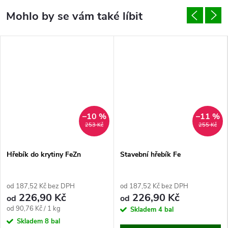
–10 %
–11 %
253 Kč
255 Kč
Hřebík do krytiny FeZn
Stavební hřebík Fe
od 187,52 Kč bez DPH
od 187,52 Kč bez DPH
226,90 Kč
226,90 Kč
od
od
Měrná
od 90,76 Kč / 1 kg
Skladem
4 bal
cena:
Skladem
8 bal