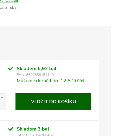
ka:
Ostatní
ka
:
2 roky
Skladem
6,92 bal
EAN:
8592856154140
Můžeme doručit do
12.8.2026
VLOŽIT DO KOŠÍKU
Skladem
3 bal
EAN:
8592856206467