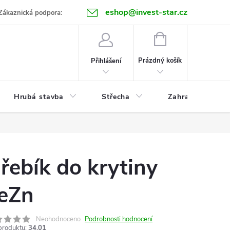
eshop@invest-star.cz
ntakt
Zákaznická podpora:
NÁKUPNÍ
KOŠÍK
Prázdný košík
Přihlášení
Hrubá stavba
Střecha
Zahrada
řebík do krytiny
eZn
Neohodnoceno
Podrobnosti hodnocení
produktu:
34.01