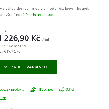
y s velkou plochou hlavou pro mechanické kotvení lepenek
faltových šinedlů
Detailní informace
53 Kč
d
226,90 Kč
/ bal
87,52 Kč
bez DPH
ná
0,76 Kč / 1 kg
:
ZVOLTE VARIANTU
Dotaz k produktu
Hlídací pes
Sdílet
Tisk