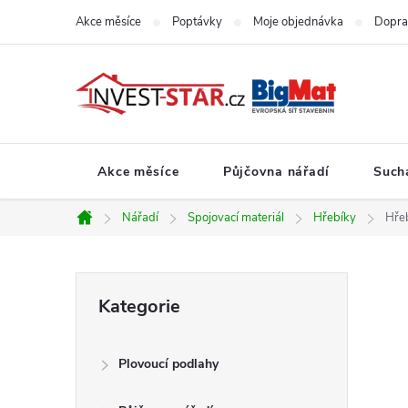
Přejít
Akce měsíce
Poptávky
Moje objednávka
Dopra
na
obsah
Akce měsíce
Půjčovna nářadí
Such
Nářadí
Spojovací materiál
Hřebíky
Hřeb
Domů
P
Přeskočit
Kategorie
kategorie
o
Plovoucí podlahy
s