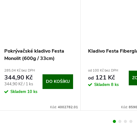
Pokrývačské kladivo Festa
Kladivo Festa Fibergl
Monolit (600g / 33cm)
285,04 Kč bez DPH
od 100 Kč bez DPH
344,90 Kč
121 Kč
od
Z
DO KOŠÍKU
Měrná
344,90 Kč / 1 ks
Skladem
8 ks
cena:
Skladem
10 ks
Kód:
4002782.01
Kód:
8590