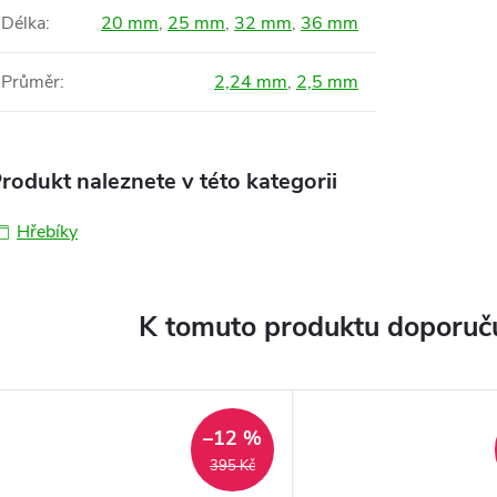
Délka
:
20 mm
,
25 mm
,
32 mm
,
36 mm
Průměr
:
2,24 mm
,
2,5 mm
rodukt naleznete v této kategorii
Hřebíky
K tomuto produktu doporuču
–12 %
395 Kč