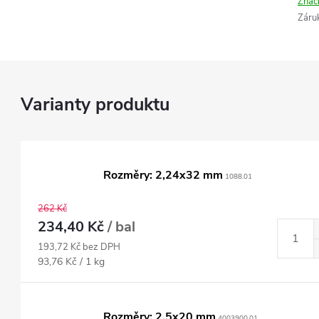
Znač
Záru
Rozměry: 2,24x32 mm
1088.01
262 Kč
234,40 Kč
/ bal
193,72 Kč bez DPH
Měrná
93,76 Kč / 1 kg
cena:
Rozměry: 2,5x20 mm
4003900.01