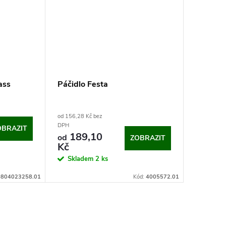
ass
Páčidlo Festa
Asfaltov
Supergl
od 156,28 Kč bez
od 157,85 
DPH
DPH
OBRAZIT
189,10
191
od
od
ZOBRAZIT
Kč
Měrná
363,27 Kč
Skladem
2 ks
cena:
Na dotaz
804023258.01
Kód:
4005572.01