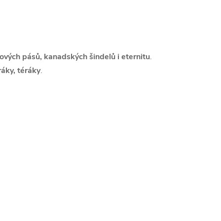
ových pásů, kanadských šindelů i eternitu
.
ráky, téráky
.