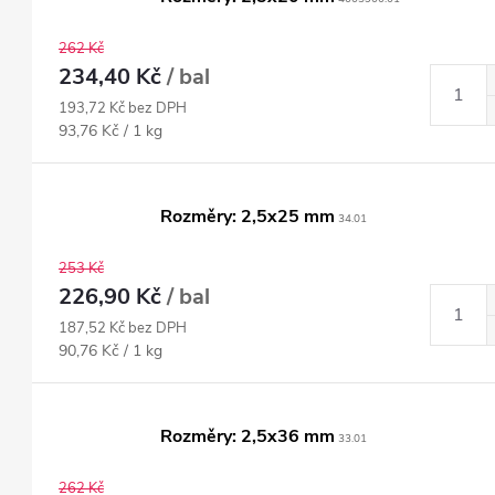
262 Kč
234,40 Kč
/ bal
193,72 Kč bez DPH
Měrná
93,76 Kč / 1 kg
cena:
Rozměry: 2,5x25 mm
34.01
253 Kč
226,90 Kč
/ bal
187,52 Kč bez DPH
Měrná
90,76 Kč / 1 kg
cena:
Rozměry: 2,5x36 mm
33.01
262 Kč