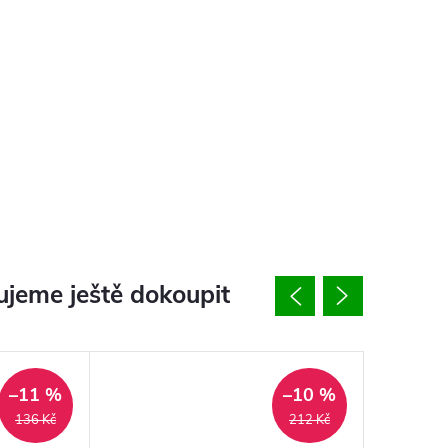
jeme ještě dokoupit
–11 %
–10 %
136 Kč
212 Kč