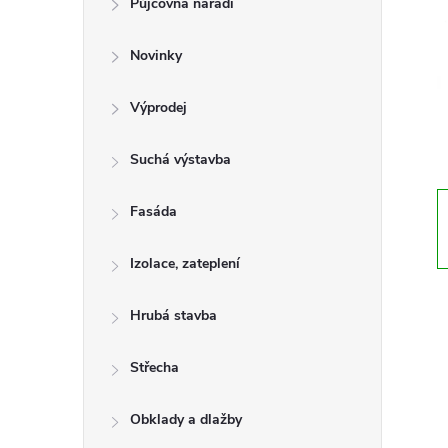
Půjčovna nářadí
t
Novinky
r
a
Výprodej
n
Suchá výstavba
n
Fasáda
í
Izolace, zateplení
p
Hrubá stavba
a
Střecha
n
Obklady a dlažby