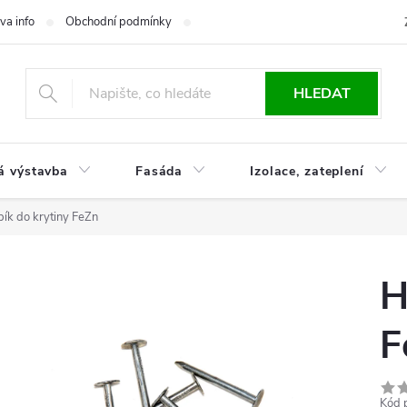
va info
Obchodní podmínky
Reklamace
Časté otázky
Ko
HLEDAT
á výstavba
Fasáda
Izolace, zateplení
ík do krytiny FeZn
H
F
Kód 