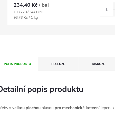
234,40 Kč
/ bal
193,72 Kč bez DPH
Měrná
93,76 Kč / 1 kg
cena:
POPIS PRODUKTU
RECENZE
DISKUZE
Detailní popis produktu
řeby
s velkou plochou
hlavou
pro mechanické kotvení
lepenek 