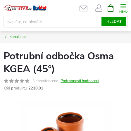
Přejít
NÁKUPNÍ
KOŠÍK
na
obsah
HLEDAT
Kanalizace
Potrubní odbočka Osma
KGEA (45°)
Neohodnoceno
Podrobnosti hodnocení
Kód produktu:
2210.01