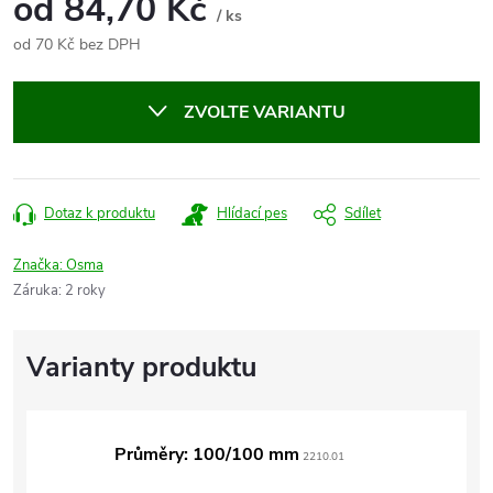
od
84,70 Kč
/ ks
od
70 Kč
bez DPH
Měrná
cena:
ZVOLTE VARIANTU
Dotaz k produktu
Hlídací pes
Sdílet
Značka:
Osma
Záruka
:
2 roky
Průměry: 100/100 mm
2210.01