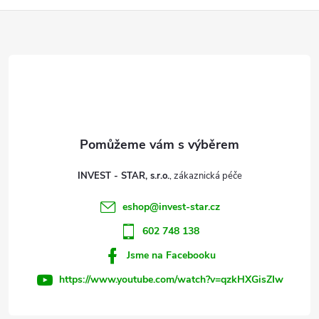
Z
á
p
a
t
INVEST - STAR, s.r.o.
í
eshop
@
invest-star.cz
602 748 138
Jsme na Facebooku
https://www.youtube.com/watch?v=qzkHXGisZIw