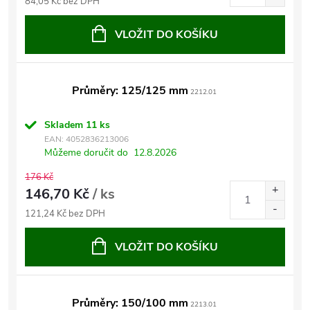
84,05 Kč bez DPH
VLOŽIT DO KOŠÍKU
Průměry: 125/125 mm
2212.01
Skladem
11 ks
EAN:
4052836213006
Můžeme doručit do
12.8.2026
176 Kč
146,70 Kč
/ ks
121,24 Kč bez DPH
VLOŽIT DO KOŠÍKU
Průměry: 150/100 mm
2213.01