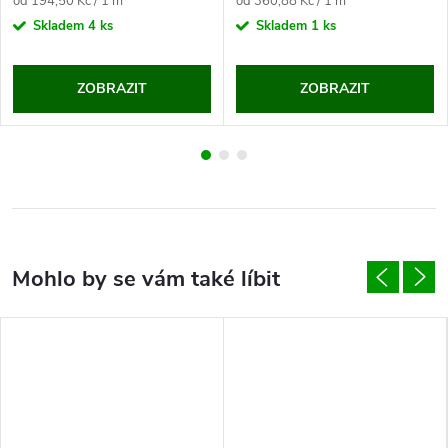
Měrná
Měrná
od 194,50 Kč / 1 m
od 360,88 Kč / 1 m
cena:
cena:
Skladem
4 ks
Skladem
1 ks
ZOBRAZIT
ZOBRAZIT