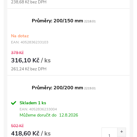
238,68 Kč bez DPH
Průměry: 200/150 mm
2218.01
Na dotaz
EAN:
4052836233103
379 Kč
316,10 Kč
/ ks
261,24 Kč bez DPH
Průměry: 200/200 mm
2219.01
Skladem
1 ks
EAN:
4052836233004
Můžeme doručit do
12.8.2026
502 Kč
418,60 Kč
/ ks