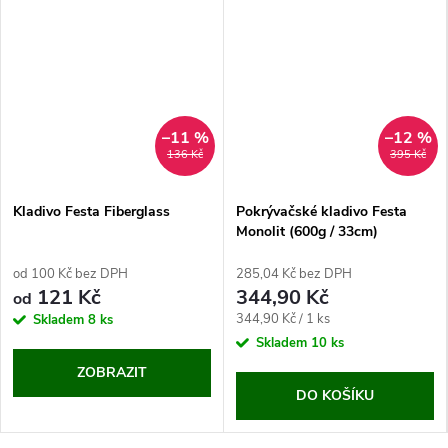
–11 %
–12 %
136 Kč
395 Kč
Kladivo Festa Fiberglass
Pokrývačské kladivo Festa
Monolit (600g / 33cm)
od 100 Kč bez DPH
285,04 Kč bez DPH
121 Kč
344,90 Kč
od
Měrná
344,90 Kč / 1 ks
Skladem
8 ks
cena:
Skladem
10 ks
ZOBRAZIT
DO KOŠÍKU