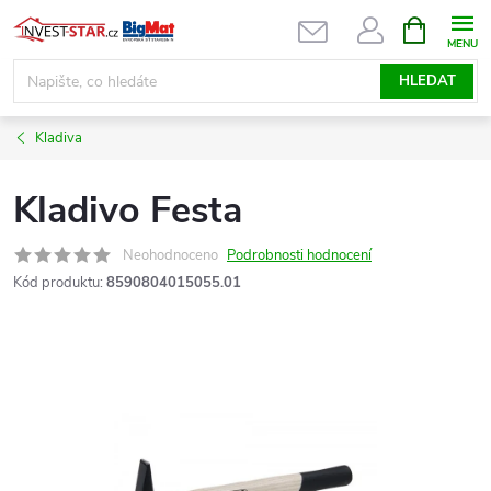
Přejít
NÁKUPNÍ
KOŠÍK
na
obsah
HLEDAT
Kladiva
Kladivo Festa
Neohodnoceno
Podrobnosti hodnocení
Kód produktu:
8590804015055.01