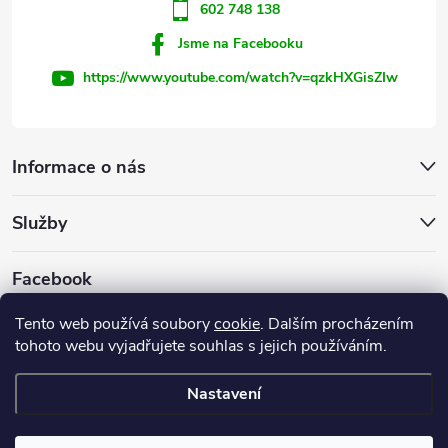
602 748 138
Jsme na Facebooku
https://www.youtube.com/watch?v=qzkHXGisZIw
Informace o nás
Služby
Facebook
Tento web používá soubory
cookie
. Dalším procházením
tohoto webu vyjadřujete souhlas s jejich používáním.
Firemní web
Nastavení
Copyright 2026
INVEST - STAR, s.r.o.
. Všechna práva vyhrazena.