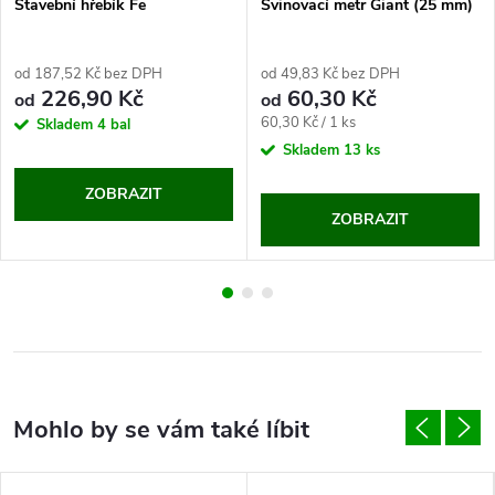
Stavební hřebík Fe
Svinovací metr Giant (25 mm)
od 187,52 Kč bez DPH
od 49,83 Kč bez DPH
226,90 Kč
60,30 Kč
od
od
Měrná
60,30 Kč / 1 ks
Skladem
4 bal
cena:
Skladem
13 ks
ZOBRAZIT
ZOBRAZIT