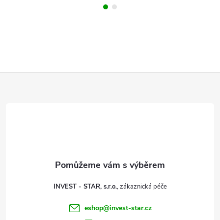
Z
á
p
a
t
INVEST - STAR, s.r.o.
í
eshop
@
invest-star.cz