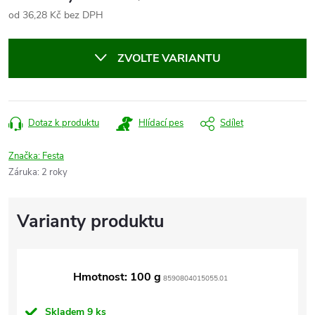
od
36,28 Kč
bez DPH
Měrná
cena:
ZVOLTE VARIANTU
Dotaz k produktu
Hlídací pes
Sdílet
Značka:
Festa
Záruka
:
2 roky
Hmotnost: 100 g
8590804015055.01
Skladem
9 ks