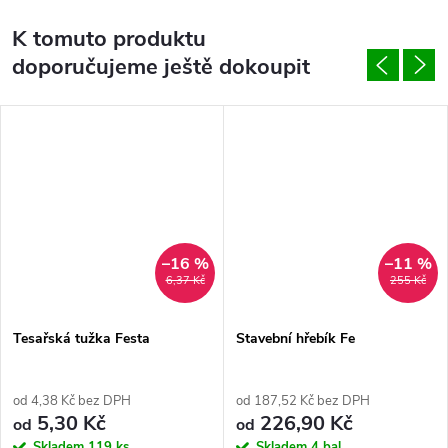
K tomuto produktu
doporučujeme ještě dokoupit
–16 %
–11 %
6,37 Kč
255 Kč
Tesařská tužka Festa
Stavební hřebík Fe
od 4,38 Kč bez DPH
od 187,52 Kč bez DPH
5,30 Kč
226,90 Kč
od
od
Skladem
119 ks
Skladem
4 bal