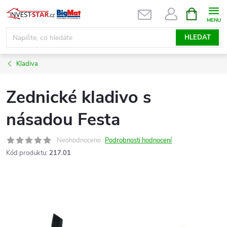
Přejít
NÁKUPNÍ
KOŠÍK
na
obsah
HLEDAT
Kladiva
Zednické kladivo s
násadou Festa
Neohodnoceno
Podrobnosti hodnocení
Kód produktu:
217.01