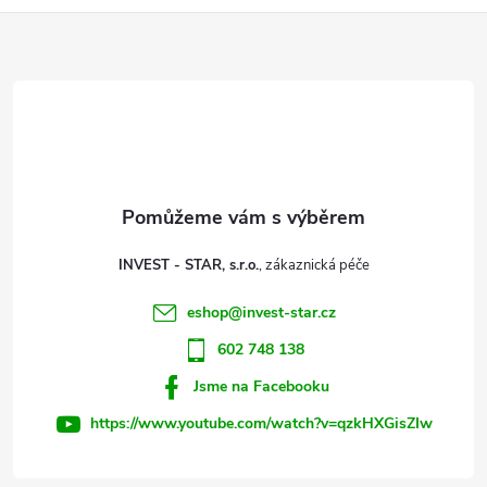
Z
á
p
a
t
INVEST - STAR, s.r.o.
í
eshop
@
invest-star.cz
602 748 138
Jsme na Facebooku
https://www.youtube.com/watch?v=qzkHXGisZIw