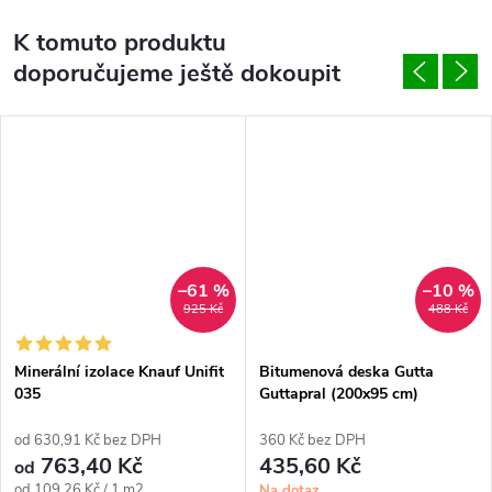
K tomuto produktu
doporučujeme ještě dokoupit
–61 %
–10 %
925 Kč
488 Kč
Minerální izolace Knauf Unifit
Bitumenová deska Gutta
035
Guttapral (200x95 cm)
od 630,91 Kč bez DPH
360 Kč bez DPH
763,40 Kč
435,60 Kč
od
Měrná
od 109,26 Kč / 1 m2
Na dotaz