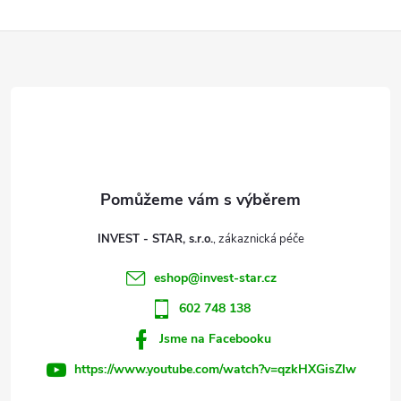
Z
á
p
a
t
INVEST - STAR, s.r.o.
í
eshop
@
invest-star.cz
602 748 138
Jsme na Facebooku
https://www.youtube.com/watch?v=qzkHXGisZIw