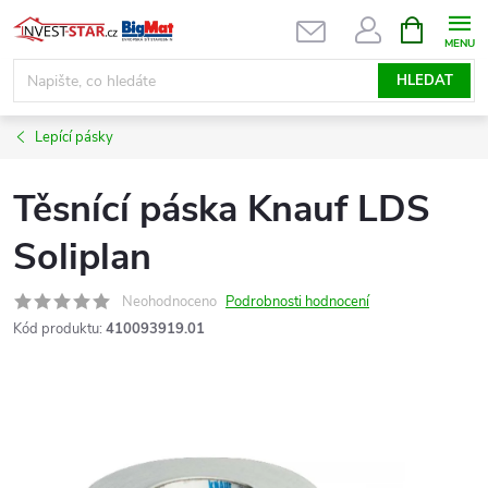
Přejít
NÁKUPNÍ
KOŠÍK
na
obsah
HLEDAT
Lepící pásky
Těsnící páska Knauf LDS
Soliplan
Neohodnoceno
Podrobnosti hodnocení
Kód produktu:
410093919.01