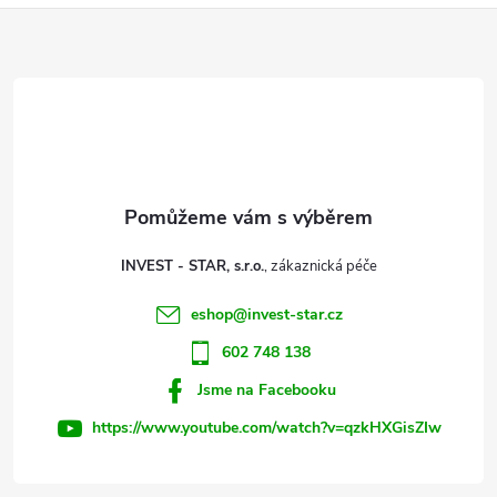
Z
á
p
a
t
INVEST - STAR, s.r.o.
í
eshop
@
invest-star.cz
602 748 138
Jsme na Facebooku
https://www.youtube.com/watch?v=qzkHXGisZIw