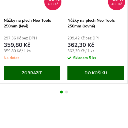
403 Kč
406 Kč
Nůžky na plech Neo Tools
Nůžky na plech Neo Tools
250mm (levé)
250mm (rovné)
297,36 Kč bez DPH
299,42 Kč bez DPH
359,80 Kč
362,30 Kč
Měrná
Měrná
359,80 Kč / 1 ks
362,30 Kč / 1 ks
cena:
cena:
Na dotaz
Skladem
5 ks
ZOBRAZIT
DO KOŠÍKU