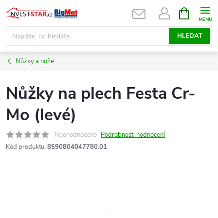
Přejít
NÁKUPNÍ
KOŠÍK
na
obsah
HLEDAT
Nůžky a nože
Nůžky na plech Festa Cr-
Mo (levé)
Neohodnoceno
Podrobnosti hodnocení
Kód produktu:
8590804047780.01