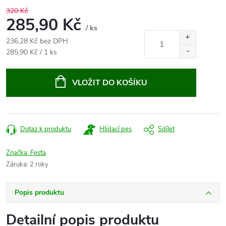
320 Kč
285,90 Kč
/ ks
236,28 Kč bez DPH
Měrná
285,90 Kč / 1 ks
cena:
VLOŽIT DO KOŠÍKU
Dotaz k produktu
Hlídací pes
Sdílet
Značka:
Festa
Záruka
:
2 roky
Popis produktu
Detailní popis produktu