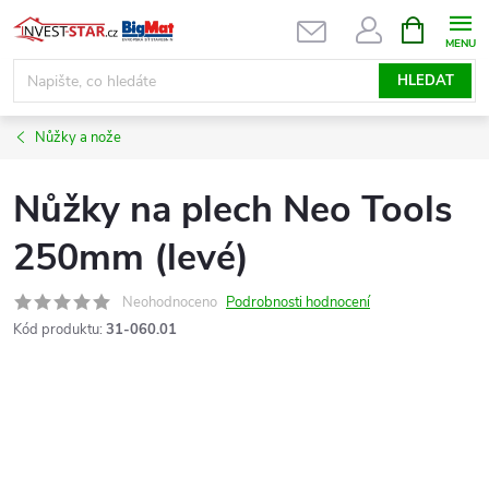
Přejít
NÁKUPNÍ
KOŠÍK
na
obsah
HLEDAT
Nůžky a nože
Nůžky na plech Neo Tools
250mm (levé)
Neohodnoceno
Podrobnosti hodnocení
Kód produktu:
31-060.01