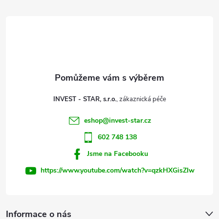
á
p
a
t
INVEST - STAR, s.r.o.
í
eshop
@
invest-star.cz
602 748 138
Jsme na Facebooku
https://www.youtube.com/watch?v=qzkHXGisZIw
Informace o nás