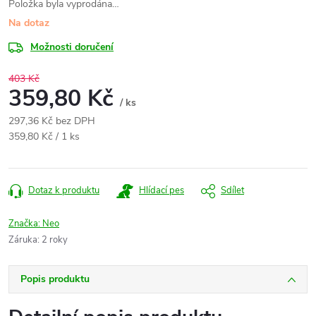
Položka byla vyprodána…
Na dotaz
Možnosti doručení
403 Kč
359,80 Kč
/ ks
297,36 Kč bez DPH
Měrná
359,80 Kč / 1 ks
cena:
Dotaz k produktu
Hlídací pes
Sdílet
Značka:
Neo
Záruka
:
2 roky
Popis produktu