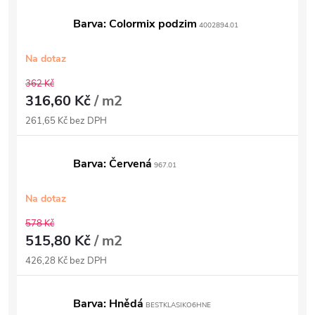
Barva: Colormix podzim
4002894.01
Na dotaz
362 Kč
316,60 Kč
/ m2
261,65 Kč bez DPH
Barva: Červená
967.01
Na dotaz
578 Kč
515,80 Kč
/ m2
426,28 Kč bez DPH
Barva: Hnědá
BESTKLASIKO6HNE