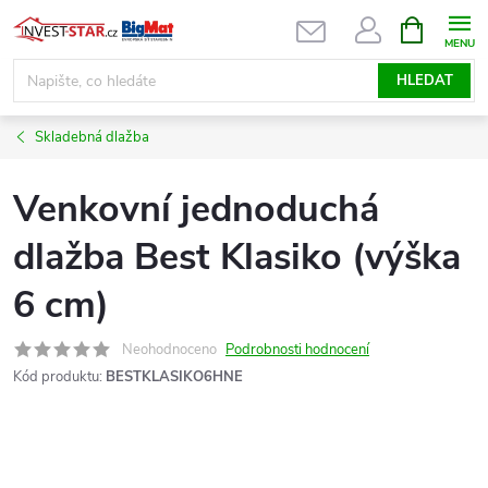
Přejít
NÁKUPNÍ
KOŠÍK
na
obsah
HLEDAT
Skladebná dlažba
Venkovní jednoduchá
dlažba Best Klasiko (výška
6 cm)
Neohodnoceno
Podrobnosti hodnocení
Kód produktu:
BESTKLASIKO6HNE