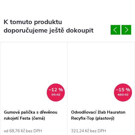
K tomuto produktu
doporučujeme ještě dokoupit
–12 %
–15 %
95 Kč
460 Kč
Gumová palička s dřevěnou
Odvodňovací žlab Hauraton
rukojetí Festa (černá)
Recyfix-Top (plastový)
od 68,76 Kč bez DPH
321,24 Kč bez DPH