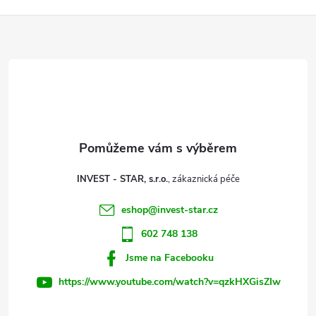
Z
á
p
a
t
INVEST - STAR, s.r.o.
í
eshop
@
invest-star.cz
602 748 138
Jsme na Facebooku
https://www.youtube.com/watch?v=qzkHXGisZIw