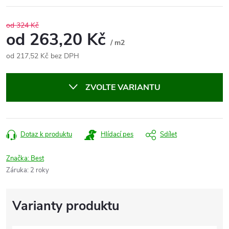
od 324 Kč
od
263,20 Kč
/ m2
od
217,52 Kč
bez DPH
Měrná
cena:
ZVOLTE VARIANTU
Dotaz k produktu
Hlídací pes
Sdílet
Značka:
Best
Záruka
:
2 roky