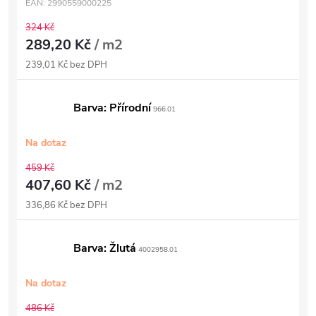
EAN:
2990559000225
324 Kč
289,20 Kč
/ m2
239,01 Kč bez DPH
Barva: Přírodní
966.01
Na dotaz
459 Kč
407,60 Kč
/ m2
336,86 Kč bez DPH
Barva: Žlutá
4002958.01
Na dotaz
486 Kč