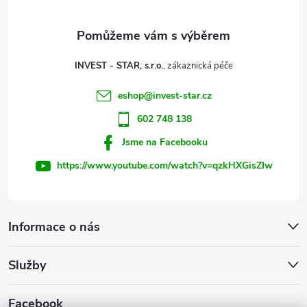
a
t
INVEST - STAR, s.r.o.
í
eshop
@
invest-star.cz
602 748 138
Jsme na Facebooku
https://www.youtube.com/watch?v=qzkHXGisZIw
Informace o nás
Služby
Facebook