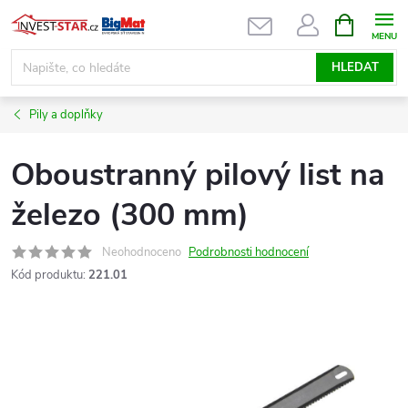
Přejít
NÁKUPNÍ
KOŠÍK
na
obsah
HLEDAT
Pily a doplňky
Oboustranný pilový list na
železo (300 mm)
Neohodnoceno
Podrobnosti hodnocení
Kód produktu:
221.01