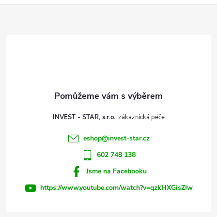
Z
á
p
a
t
INVEST - STAR, s.r.o.
í
eshop
@
invest-star.cz
602 748 138
Jsme na Facebooku
https://www.youtube.com/watch?v=qzkHXGisZIw