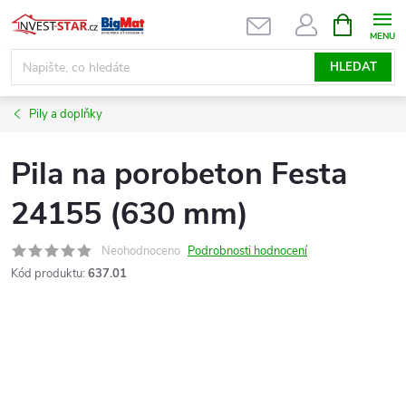
Přejít
NÁKUPNÍ
KOŠÍK
na
obsah
HLEDAT
Pily a doplňky
Pila na porobeton Festa
24155 (630 mm)
Neohodnoceno
Podrobnosti hodnocení
Kód produktu:
637.01