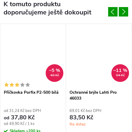
K tomuto produktu
doporučujeme ještě dokoupit
–5 %
–11 %
40 Kč
94 Kč
Příčkovka Porfix P2-500 bílá
Ochranné brýle Lahti Pro
46033
od 31,24 Kč bez DPH
69,01 Kč bez DPH
37,80 Kč
83,50 Kč
od
Měrná
od 49,90 Kč / 1 ks
Na dotaz
cena:
Skladem
>200 ks