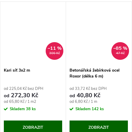
–11 %
–85 %
306 Kč
47 Kč
Kari síť 3x2 m
Betonářská žebírková ocel
Roxor (délka 6 m)
od 225,04 Kč bez DPH
od 33,72 Kč bez DPH
272,30 Kč
40,80 Kč
od
od
Měrná
Měrná
od 65,80 Kč / 1 m2
od 6,80 Kč / 1 m
cena:
cena:
Skladem
38 ks
Skladem
142 ks
ZOBRAZIT
ZOBRAZIT