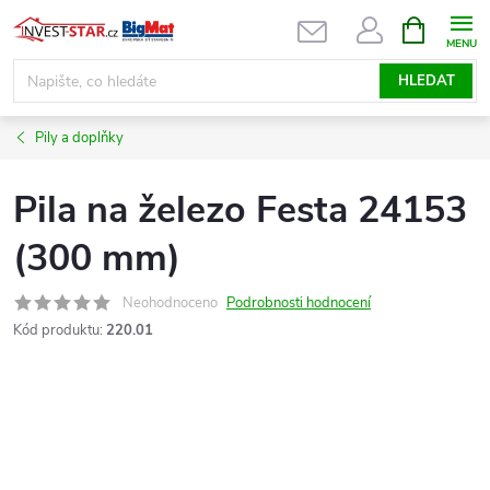
Přejít
NÁKUPNÍ
KOŠÍK
na
obsah
HLEDAT
Pily a doplňky
Pila na železo Festa 24153
(300 mm)
Neohodnoceno
Podrobnosti hodnocení
Kód produktu:
220.01