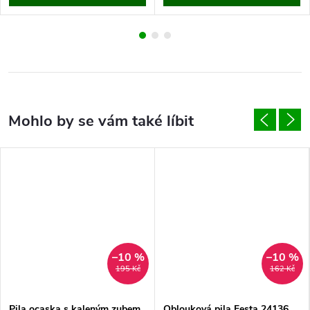
–10 %
–10 %
195 Kč
162 Kč
Pila ocaska s kaleným zubem
Oblouková pila Festa 24136