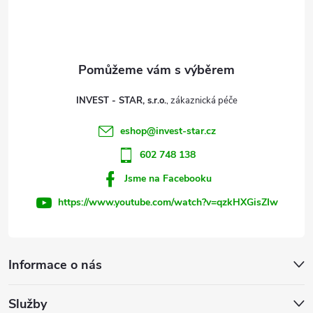
p
a
t
INVEST - STAR, s.r.o.
í
eshop
@
invest-star.cz
602 748 138
Jsme na Facebooku
https://www.youtube.com/watch?v=qzkHXGisZIw
Informace o nás
Služby