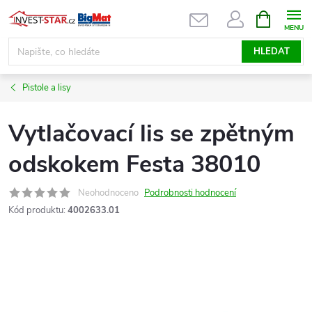
Přejít
NÁKUPNÍ
KOŠÍK
na
obsah
HLEDAT
Pistole a lisy
Vytlačovací lis se zpětným
odskokem Festa 38010
Neohodnoceno
Podrobnosti hodnocení
Kód produktu:
4002633.01