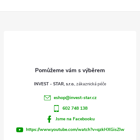
Z
á
p
a
t
INVEST - STAR, s.r.o.
í
eshop
@
invest-star.cz
602 748 138
Jsme na Facebooku
https://www.youtube.com/watch?v=qzkHXGisZIw