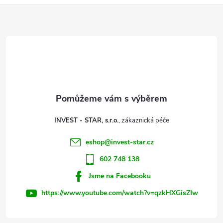
Z
á
p
a
t
INVEST - STAR, s.r.o.
í
eshop
@
invest-star.cz
602 748 138
Jsme na Facebooku
https://www.youtube.com/watch?v=qzkHXGisZIw