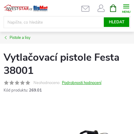
Přejít
NÁKUPNÍ
KOŠÍK
na
obsah
HLEDAT
Pistole a lisy
Vytlačovací pistole Festa
38001
Neohodnoceno
Podrobnosti hodnocení
Kód produktu:
269.01