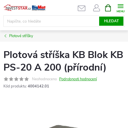
Přejít
NÁKUPNÍ
KOŠÍK
na
obsah
HLEDAT
Plotové stříšky
Plotová stříška KB Blok KB
PS-20 A 200 (přírodní)
Neohodnoceno
Podrobnosti hodnocení
Kód produktu:
4004142.01