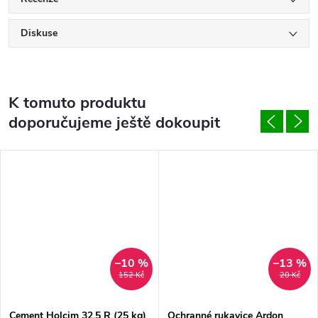
Diskuse
K tomuto produktu
doporučujeme ještě dokoupit
–10 %
–13 %
152 Kč
20 Kč
Cement Holcim 32,5 R (25 kg)
Ochranné rukavice Ardon