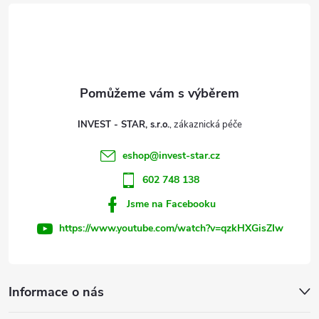
á
p
a
t
INVEST - STAR, s.r.o.
í
eshop
@
invest-star.cz
602 748 138
Jsme na Facebooku
https://www.youtube.com/watch?v=qzkHXGisZIw
Informace o nás