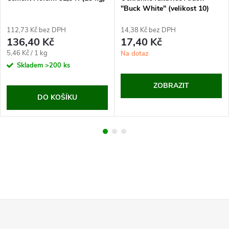
"Buck White" (velikost 10)
112,73 Kč bez DPH
14,38 Kč bez DPH
136,40 Kč
17,40 Kč
Měrná
5,46 Kč / 1 kg
Na dotaz
cena:
Skladem
>200 ks
ZOBRAZIT
DO KOŠÍKU
Z