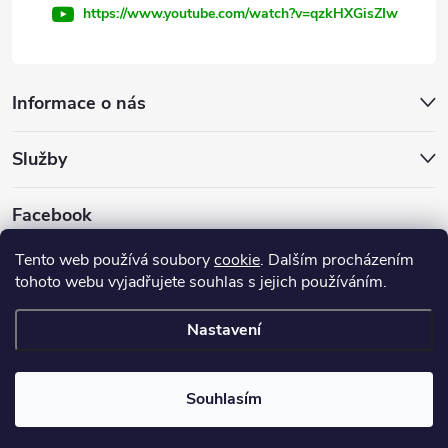
https://www.youtube.com/watch?v=qzkHXGisZIw
Informace o nás
Služby
Facebook
Tento web používá soubory
cookie
. Dalším procházením
tohoto webu vyjadřujete souhlas s jejich používáním.
Firemní web
Nastavení
Copyright 2026
INVEST - STAR, s.r.o.
. Všechna práva vyhrazena.
Souhlasím
Vytvořil Shoptet