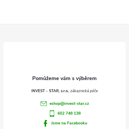
Z
á
p
a
t
INVEST - STAR, s.r.o.
í
eshop
@
invest-star.cz
602 748 138
Jsme na Facebooku