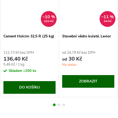
–10 %
–11 %
152 Kč
34 Kč
Cement Holcim 32,5 R (25 kg)
Stavební vědro kulaté, Levior
112,73 Kč bez DPH
od 24,79 Kč bez DPH
136,40 Kč
30 Kč
od
Měrná
5,46 Kč / 1 kg
Na dotaz
cena:
Skladem
>200 ks
ZOBRAZIT
DO KOŠÍKU