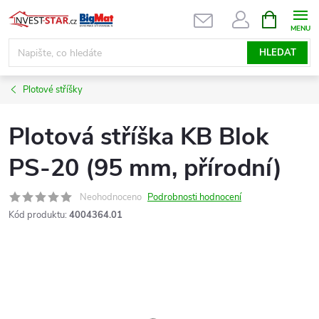
Přejít
NÁKUPNÍ
KOŠÍK
na
obsah
HLEDAT
Plotové stříšky
Plotová stříška KB Blok
PS-20 (95 mm, přírodní)
Neohodnoceno
Podrobnosti hodnocení
Kód produktu:
4004364.01