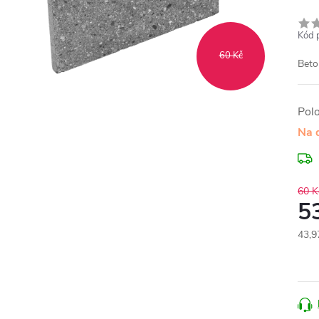
Kód 
60 Kč
Beto
Pol
Na 
60 K
5
43,9
Měr
cena