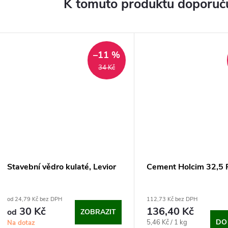
K tomuto produktu doporuču
–11 %
34 Kč
Stavební vědro kulaté, Levior
Cement Holcim 32,5 
od 24,79 Kč bez DPH
112,73 Kč bez DPH
30 Kč
136,40 Kč
od
ZOBRAZIT
Měrná
DO
5,46 Kč / 1 kg
Na dotaz