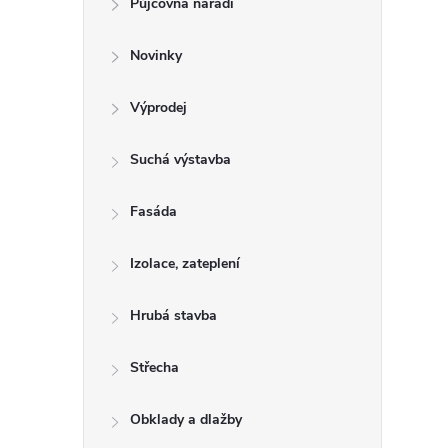
Půjčovna nářadí
t
Novinky
r
a
Výprodej
n
Suchá výstavba
n
Fasáda
í
Izolace, zateplení
p
Hrubá stavba
a
Střecha
n
Obklady a dlažby