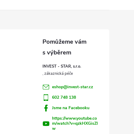
INVEST - STAR, s.r.o.
eshop
@
invest-star.cz
602 748 138
Jsme na Facebooku
https://www.youtube.co
m/watch?v=qzkHXGisZI
w