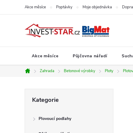
Přejít
Akce měsíce
Poptávky
Moje objednávka
Dopra
na
obsah
Akce měsíce
Půjčovna nářadí
Such
Zahrada
Betonové výrobky
Ploty
Ploto
Domů
P
Přeskočit
Kategorie
kategorie
o
Plovoucí podlahy
s