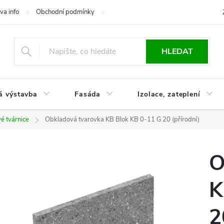
va info
Obchodní podmínky
Reklamace
Časté otázky
Ko
HLEDAT
á výstavba
Fasáda
Izolace, zateplení
vé tvárnice
Obkladová tvarovka KB Blok KB 0-11 G 20 (přírodní)
O
K
2