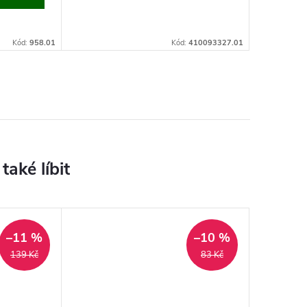
108 ks
Kód:
958.01
Kód:
410093327.01
–11 %
–10 %
139 Kč
83 Kč