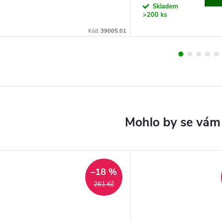
cena:
Skladem
>200 ks
Kód:
39005.01
–18 %
261 Kč