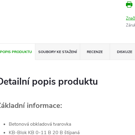
Znač
Záru
POPIS PRODUKTU
SOUBORY KE STAŽENÍ
RECENZE
DISKUZE
Detailní popis produktu
Základní informace:
Betonová obkladová tvarovka
KB-Blok KB 0-11 B 20 B štípaná