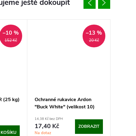
jeme ještě dokoupit
–10 %
–13 %
152 Kč
20 Kč
R (25 kg)
Ochranné rukavice Ardon
Cement 
"Buck White" (velikost 10)
14,38 Kč bez DPH
131,24 Kč 
17,40 Kč
158,8
ZOBRAZIT
 KOŠÍKU
Na dotaz
Sklad