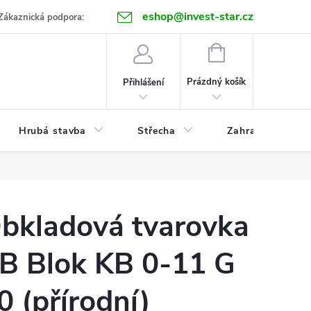
eshop@invest-star.cz
ntakt
Zákaznická podpora:
NÁKUPNÍ
KOŠÍK
Prázdný košík
Přihlášení
Hrubá stavba
Střecha
Zahrada
bkladová tvarovka
B Blok KB 0-11 G
0 (přírodní)