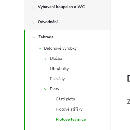
e
Vybavení koupelen a WC
l
Odvodnění
Zahrada
Betonové výrobky
Dlažba
Obrubníky
Palisády
Ploty
Části plotu
Plotové stříšky
Plotové tvárnice