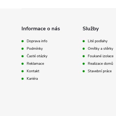
Z
á
Informace o nás
Služby
p
Doprava info
Lité podlahy
Podmínky
Omítky a stěrky
a
Časté otázky
Foukané izolace
t
Reklamace
Realizace domů
Kontakt
Stavební práce
í
Kariéra