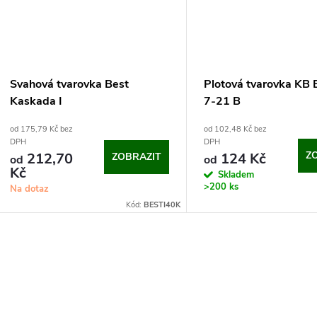
Svahová tvarovka Best
Plotová tvarovka KB 
Kaskada I
7-21 B
od 175,79 Kč bez
od 102,48 Kč bez
DPH
DPH
Z
212,70
124 Kč
ZOBRAZIT
od
od
Kč
Skladem
>200 ks
Na dotaz
Kód:
BESTI40K