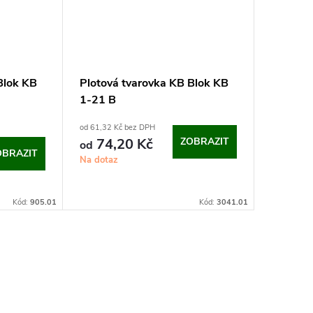
Blok KB
Plotová tvarovka KB Blok KB
1-21 B
od 61,32 Kč bez DPH
74,20 Kč
ZOBRAZIT
od
OBRAZIT
Na dotaz
Kód:
905.01
Kód:
3041.01