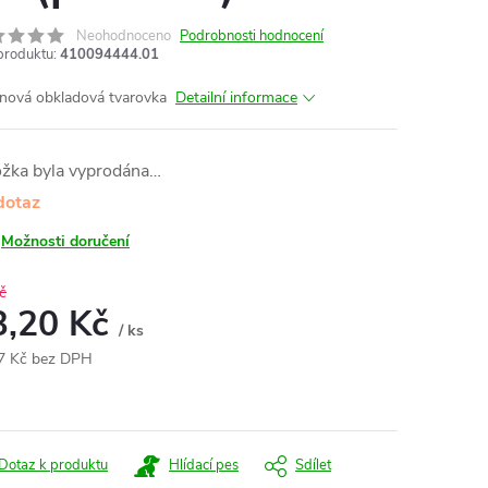
Neohodnoceno
Podrobnosti hodnocení
produktu:
410094444.01
nová obkladová tvarovka
Detailní informace
ožka byla vyprodána…
dotaz
Možnosti doručení
č
3,20 Kč
/ ks
7 Kč bez DPH
ná
:
Dotaz k produktu
Hlídací pes
Sdílet