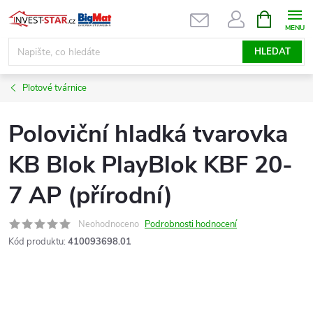
Přejít
NÁKUPNÍ
KOŠÍK
na
obsah
HLEDAT
Plotové tvárnice
Poloviční hladká tvarovka
KB Blok PlayBlok KBF 20-
7 AP (přírodní)
Neohodnoceno
Podrobnosti hodnocení
Kód produktu:
410093698.01