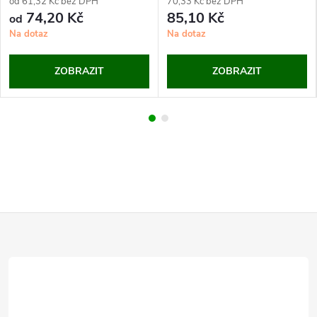
od 61,32 Kč bez DPH
70,33 Kč bez DPH
74,20 Kč
85,10 Kč
od
Na dotaz
Na dotaz
ZOBRAZIT
ZOBRAZIT
Z
á
p