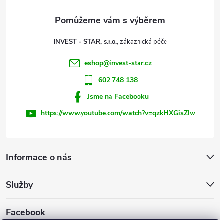
a
t
INVEST - STAR, s.r.o.
í
eshop
@
invest-star.cz
602 748 138
Jsme na Facebooku
https://www.youtube.com/watch?v=qzkHXGisZIw
Informace o nás
Služby
Facebook