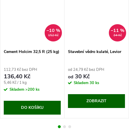
–10 %
–11 %
152 Kč
34 Kč
Cement Holcim 32,5 R (25 kg)
Stavební vědro kulaté, Levior
112,73 Kč bez DPH
od 24,79 Kč bez DPH
136,40 Kč
30 Kč
od
Měrná
5,46 Kč / 1 kg
Skladem
30 ks
cena:
Skladem
>200 ks
ZOBRAZIT
DO KOŠÍKU