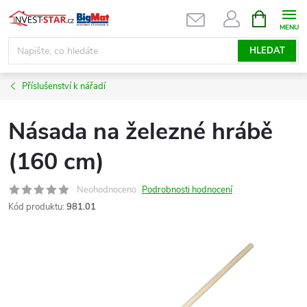
Přejít
NÁKUPNÍ
KOŠÍK
na
obsah
HLEDAT
Příslušenství k nářadí
Násada na železné hrábě
(160 cm)
Neohodnoceno
Podrobnosti hodnocení
Kód produktu:
981.01