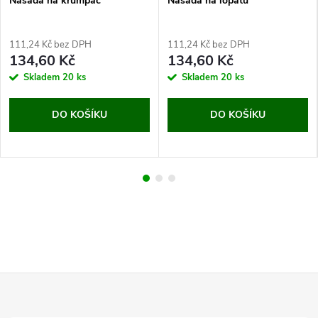
Násada na krumpáč
Násada na lopatu
111,24 Kč bez DPH
111,24 Kč bez DPH
134,60 Kč
134,60 Kč
Skladem
20 ks
Skladem
20 ks
DO KOŠÍKU
DO KOŠÍKU
Z