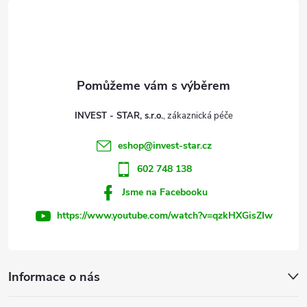
á
p
a
t
INVEST - STAR, s.r.o.
í
eshop
@
invest-star.cz
602 748 138
Jsme na Facebooku
https://www.youtube.com/watch?v=qzkHXGisZIw
Informace o nás