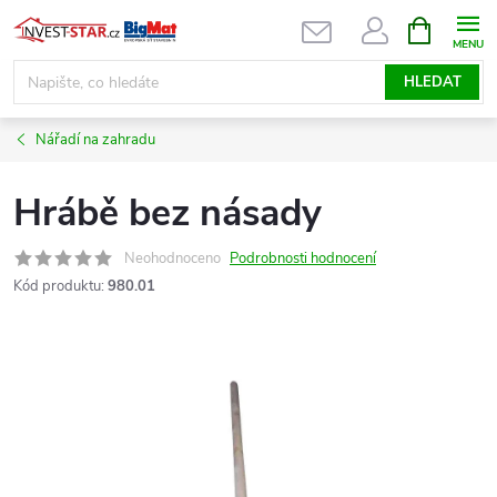
Přejít
NÁKUPNÍ
KOŠÍK
na
obsah
HLEDAT
Nářadí na zahradu
Hrábě bez násady
Neohodnoceno
Podrobnosti hodnocení
Kód produktu:
980.01