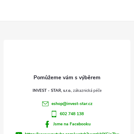
Z
á
p
a
t
INVEST - STAR, s.r.o.
í
eshop
@
invest-star.cz
602 748 138
Jsme na Facebooku