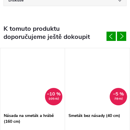
Diskuse
K tomuto produktu
doporučujeme ještě dokoupit
–10 %
–5 %
105 Kč
78 Kč
Násada na smeták a hrábě
Smeták bez násady (40 cm)
(160 cm)