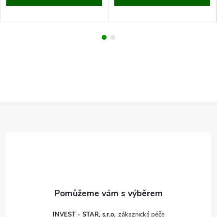
Z
á
p
a
t
INVEST - STAR, s.r.o.