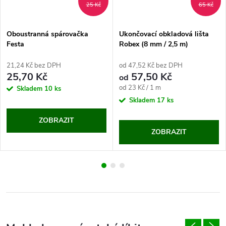
25 Kč
65 Kč
Oboustranná spárovačka
Ukončovací obkladová lišta
Festa
Robex (8 mm / 2,5 m)
21,24 Kč bez DPH
od 47,52 Kč bez DPH
25,70 Kč
57,50 Kč
od
Měrná
od 23 Kč / 1 m
Skladem
10 ks
cena:
Skladem
17 ks
ZOBRAZIT
ZOBRAZIT