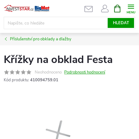
Přejít
NÁKUPNÍ
KOŠÍK
na
obsah
HLEDAT
Příslušenství pro obklady a dlažby
Křížky na obklad Festa
Neohodnoceno
Podrobnosti hodnocení
Kód produktu:
410094759.01