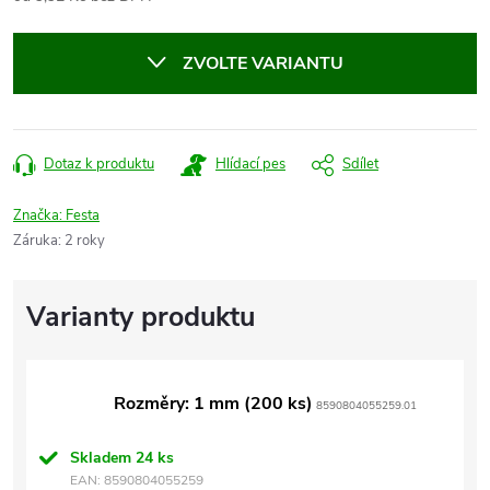
Měrná
cena:
ZVOLTE VARIANTU
Dotaz k produktu
Hlídací pes
Sdílet
Značka:
Festa
Záruka
:
2 roky
Rozměry: 1 mm (200 ks)
8590804055259.01
Skladem
24 ks
EAN:
8590804055259