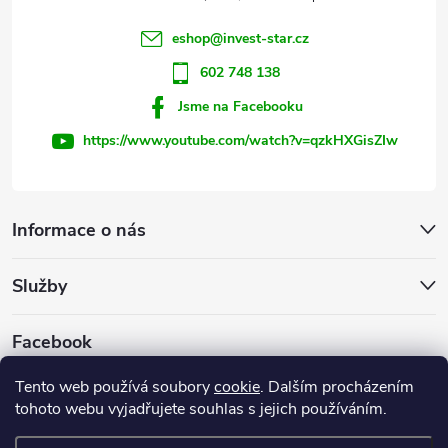
í
eshop
@
invest-star.cz
602 748 138
Jsme na Facebooku
https://www.youtube.com/watch?v=qzkHXGisZIw
Informace o nás
Služby
Facebook
Tento web používá soubory
cookie
. Dalším procházením
tohoto webu vyjadřujete souhlas s jejich používáním.
Firemní web